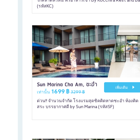
ใกล้หาดหัวหิน ฟรีอาหารเช้า By Kocchira Rest and B
(รหัสKC)
Sun Marina Cha Am, ชะอำ
เพิ่มเติม
1699 ฿
เท่านั้น
3299 ฿
ด่วน!! จำนวนจำกัด โรงแรมสุดชิคติดหาดชะอำ ห้องติด
สระ บรรยากาศดี by Sun Marina (รหัสSF)