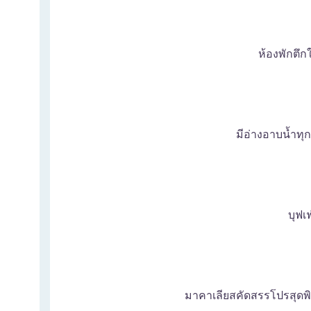
ห้องพักตึกใ
มีอ่างอาบน้ำทุ
บุฟเ
มาคาเลียสคัดสรรโปรสุดพิเ