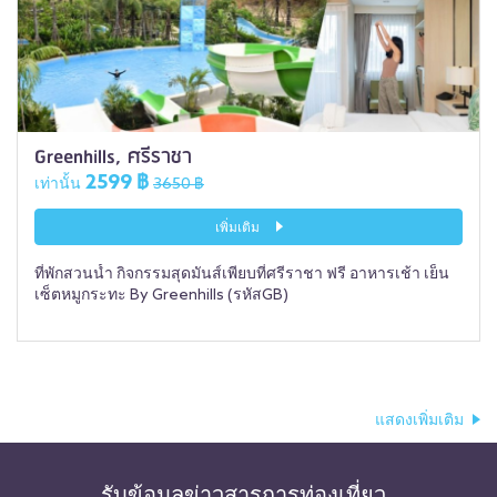
Greenhills, ศรีราชา
2599 ฿
เท่านั้น
3650 ฿
เพิ่มเติม
ที่พักสวนน้ำ กิจกรรมสุดมันส์เพียบที่ศรีราชา ฟรี อาหารเช้า เย็น
เซ็ตหมูกระทะ By Greenhills (รหัสGB)
แสดงเพิ่มเติม
รับข้อมูลข่าวสารการท่องเที่ยว