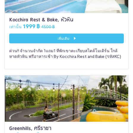
Kocchira Rest & Bake, หัวหิน
1999 ฿
เท่านั้น
4500 ฿
เพิ่มเติม
ด่วน!! จำนวนจำกัด 1แถม1 ที่พักเขาตะเกียบสไตล์โมเดิร์น ใกล้
หาดหัวหิน ฟรีอาหารเช้า By Kocchira Rest and Bake (รหัสKC)
Greenhills, ศรีราชา