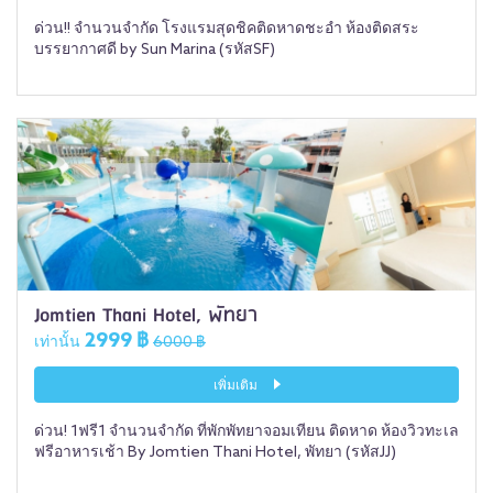
ด่วน!! จำนวนจำกัด โรงแรมสุดชิคติดหาดชะอำ ห้องติดสระ
บรรยากาศดี by Sun Marina (รหัสSF)
Jomtien Thani Hotel, พัทยา
2999 ฿
เท่านั้น
6000 ฿
เพิ่มเติม
ด่วน! 1ฟรี1 จำนวนจำกัด ที่พักพัทยาจอมเทียน ติดหาด ห้องวิวทะเล
ฟรีอาหารเช้า By Jomtien Thani Hotel, พัทยา (รหัสJJ)