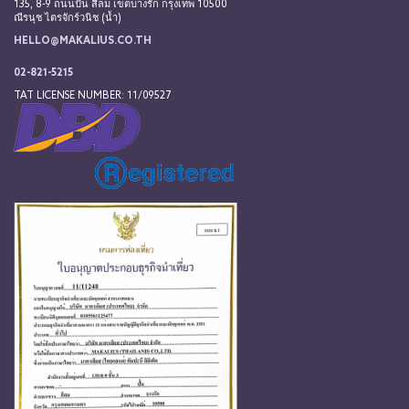
135, 8-9 ถนนปัน สีลม เขตบางรัก กรุงเทพ 10500
ณีรนุช ไตรจักร์วนิช (น้ำ)
HELLO@MAKALIUS.CO.TH
02-821-5215
TAT LICENSE NUMBER: 11/09527