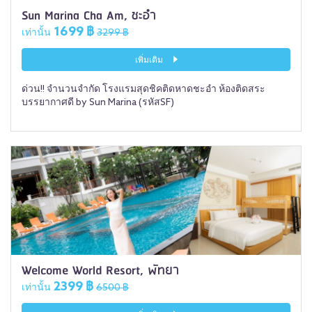
Sun Marina Cha Am, ชะอำ
1699 ฿
เท่านั้น
3299 ฿
เพิ่มเติม
ด่วน!! จำนวนจำกัด โรงแรมสุดชิคติดหาดชะอำ ห้องติดสระ
บรรยากาศดี by Sun Marina (รหัสSF)
Welcome World Resort, พัทยา
2399 ฿
เท่านั้น
6500 ฿