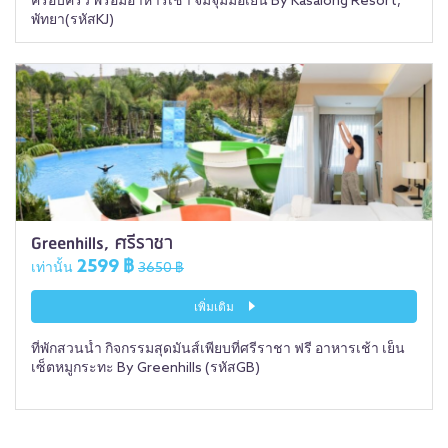
ครอบครัว พร้อมอาหารเช้า จิ้มจุ่มมื้อเย็น By Kasalong Resort,
พัทยา(รหัสKJ)
Greenhills, ศรีราชา
2599 ฿
เท่านั้น
3650 ฿
เพิ่มเติม
ที่พักสวนน้ำ กิจกรรมสุดมันส์เพียบที่ศรีราชา ฟรี อาหารเช้า เย็น
เซ็ตหมูกระทะ By Greenhills (รหัสGB)