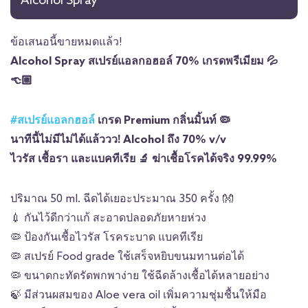
Alcohol Spray
ข้อเสนอนี้ขายหมดแล้ว!
Alcohol Spray สเปรย์แอลกอฮอล์ 70% เกรดพรีเมียม
💦
👈🏼
#
สเปรย์แอลกฮอล์
เกรด Premium กลิ่นมิ้นท์
🦠
นาทีนี้ไม่มีไม่ได้แล้ววว! Alcohol ถึง 70% v/v
ไวรัส เชื้อรา และแบคทีเรีย
🔬
ฆ่าเชื้อโรคได้จริง 99.99%
ปริมาณ 50 ml. ฉีดได้เยอะประมาณ 350 ครั้ง
👐
💉
กันไว้ดีกว่าแก้ สะอาดปลอดภัยหายห่วง
🦠
ป้องกันเชื้อไวรัส โรคระบาด แบคทีเรีย
🦠
สเปรย์ Food grade ใช้เสร็จหยิบขนมทานต่อได้
🦠
ขนาดกะทัดรัดพกพาง่าย ใช้ฉีดล้างเชื้อได้หลายอย่าง
🍃
มีส่วนผสมของ Aloe vera oil เพิ่มความชุ่มชื้นให้มือ