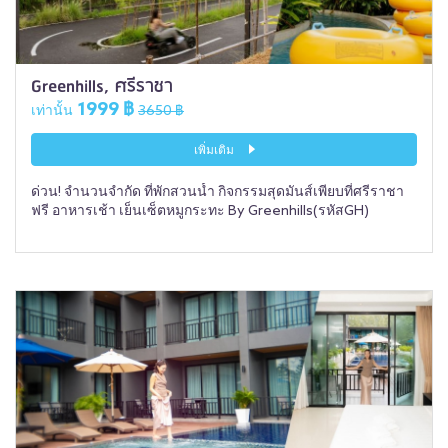
Greenhills, ศรีราชา
1999 ฿
เท่านั้น
3650 ฿
เพิ่มเติม
ด่วน! จำนวนจำกัด ที่พักสวนน้ำ กิจกรรมสุดมันส์เพียบที่ศรีราชา
ฟรี อาหารเช้า เย็นเซ็ตหมูกระทะ By Greenhills(รหัสGH)