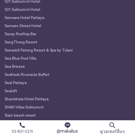
S31 Sukhumvit Hotel
S31 Sukhumvit Hotel
Samsara Hotel Pattaya
Samsen Street Hotel
Sanay Rooftop Bar
SangThong Resort
Sawaddi Patong Resort & Spa by Tolani
Sea Blue Pool Villa
Sea Breeze
Seafresh Riverside Buffet
Seal Pattaya
Sealoft
Shambhala Hotel Pattaya
SHAN Villas Sukhumvit
Siam beach resort
Siam Silver Lake
@makalius
ดูวอเชอร์อื่นๆ
02-821-5215
Sichang Marina Resort