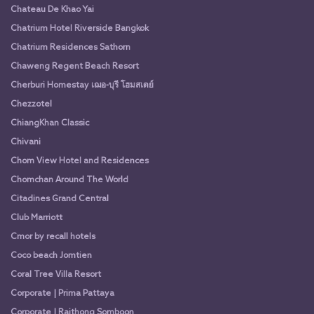
Chateau De Khao Yai
Chatrium Hotel Riverside Bangkok
Chatrium Residences Sathorn
Chaweng Regent Beach Resort
Cherburi Homestay เฌอ-บุรี โฮมสเตย์
Chezzotel
ChiangKhan Classic
Chivani
Chom View Hotel and Residences
Chomchan Around The World
Citadines Grand Central
Club Marriott
Cmor by recall hotels
Coco beach Jomtien
Coral Tree Villa Resort
Corporate | Prima Pattaya
Corporate | Raithong Somboon