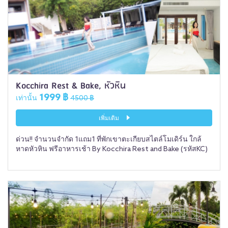
Kocchira Rest & Bake, หัวหิน
1999 ฿
เท่านั้น
4500 ฿
เพิ่มเติม
ด่วน!! จำนวนจำกัด 1แถม1 ที่พักเขาตะเกียบสไตล์โมเดิร์น ใกล้
หาดหัวหิน ฟรีอาหารเช้า By Kocchira Rest and Bake (รหัสKC)