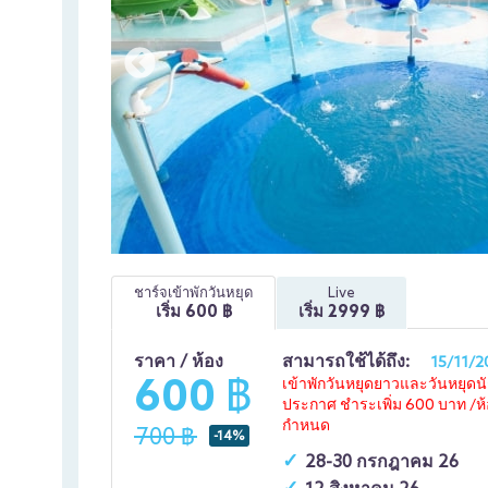
ชาร์จเข้าพักวันหยุด
Live
เริ่ม
600
฿
เริ่ม
2999
฿
ราคา / ห้อง
สามารถใช้ได้ถึง:
15/11/2
600 ฿
เข้าพักวันหยุดยาวและวันหยุดน
ประกาศ ชำระเพิ่ม 600 บาท /ห้อง
กำหนด
700 ฿
-14%
28-30 กรกฎาคม 26