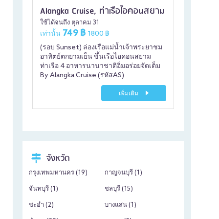
Alangka Cruise, ท่าเรือไอคอนสยาม
ใช้ได้จนถึง ตุลาคม 31
749 ฿
เท่านั้น
1800 ฿
(รอบ Sunset) ล่องเรือแม่น้ำเจ้าพระยาชม
อาทิตย์ตกยามเย็น ขึ้นเรือไอคอนสยาม
ท่าเรือ 4 อาหารนานาชาติอิ่มอร่อยจัดเต็ม
By Alangka Cruise (รหัสAS)
เพิ่มเติม
จังหวัด
กรุงเทพมหานคร (
19
)
กาญจนบุรี (
1
)
จันทบุรี (
1
)
ชลบุรี (
15
)
ชะอำ (
2
)
บางแสน (
1
)