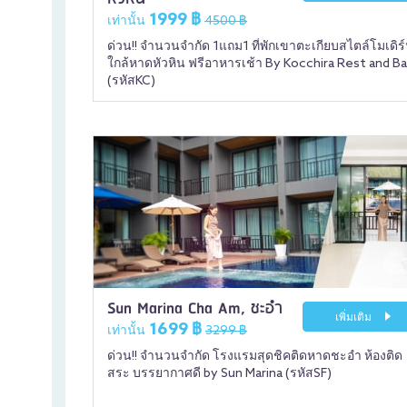
1999 ฿
เท่านั้น
4500 ฿
ด่วน!! จำนวนจำกัด 1แถม1 ที่พักเขาตะเกียบสไตล์โมเดิร
ใกล้หาดหัวหิน ฟรีอาหารเช้า By Kocchira Rest and B
(รหัสKC)
Sun Marina Cha Am, ชะอำ
เพิ่มเติม
1699 ฿
เท่านั้น
3299 ฿
ด่วน!! จำนวนจำกัด โรงแรมสุดชิคติดหาดชะอำ ห้องติด
สระ บรรยากาศดี by Sun Marina (รหัสSF)