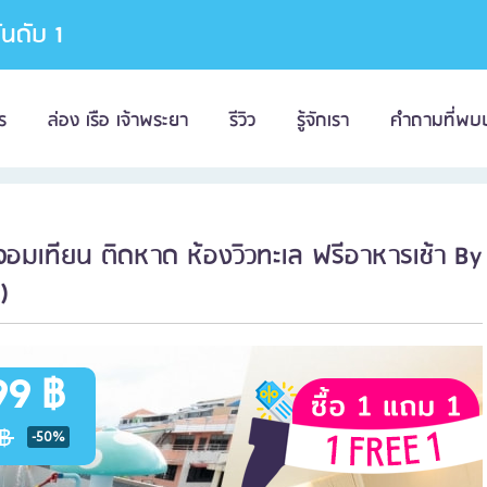
อันดับ 1
ร
ล่อง เรือ เจ้าพระยา
รีวิว
รู้จักเรา
คำถามที่พบ
าจอมเทียน ติดหาด ห้องวิวทะเล ฟรีอาหารเช้า By
)
99 ฿
฿
-50%