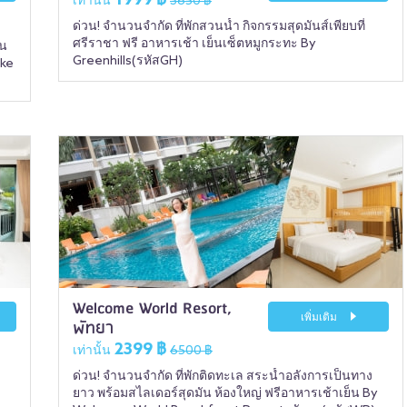
1999 ฿
เท่านั้น
3650 ฿
ด่วน! จำนวนจำกัด ที่พักสวนน้ำ กิจกรรมสุดมันส์เพียบที่
ศรีราชา ฟรี อาหารเช้า เย็นเซ็ตหมูกระทะ By
์น
Greenhills(รหัสGH)
ake
Welcome World Resort,
เพิ่มเติม
พัทยา
2399 ฿
เท่านั้น
6500 ฿
ด่วน! จำนวนจำกัด ที่พักติดทะเล สระน้ำอลังการเป็นทาง
ยาว พร้อมสไลเดอร์สุดมัน ห้องใหญ่ ฟรีอาหารเช้าเย็น By