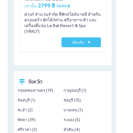
2799 ฿
เท่านั้น
4699 ฿
ด่วน!! จำนวนจำกัด ที่พักสไตล์บาหลี สำหรับ
ครอบครัว พักได้3ท่าน ฟรีอาหารเช้า และ
เครื่องดื่ม by Le Bali Resort & Spa
(รหัสLY)
เพิ่มเติม
จังหวัด
กรุงเทพมหานคร (
19
)
กาญจนบุรี (
1
)
จันทบุรี (
1
)
ชลบุรี (
15
)
ชะอำ (
2
)
บางแสน (
1
)
พัทยา (
39
)
ระยอง (
5
)
ศรีราชา (
3
)
หัวหิน (
4
)