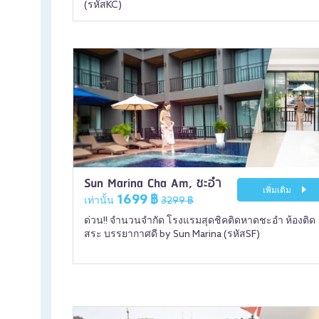
(รหัสKC)
Sun Marina Cha Am, ชะอำ
เพิ่มเติม
1699 ฿
เท่านั้น
3299 ฿
ด่วน!! จำนวนจำกัด โรงแรมสุดชิคติดหาดชะอำ ห้องติด
สระ บรรยากาศดี by Sun Marina (รหัสSF)