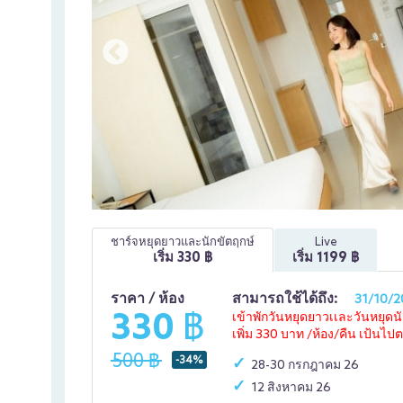
ชาร์จหยุดยาวและนักขัตฤกษ์
Live
เริ่ม
330
฿
เริ่ม
1199
฿
ราคา / ห้อง
สามารถใช้ได้ถึง:
31/10/2
330 ฿
เข้าพักวันหยุดยาวเเละวันหยุด
เพิ่ม 330 บาท /ห้อง/คืน เป้นไปต
500 ฿
-34%
28-30 กรกฎาคม 26
12 สิงหาคม 26