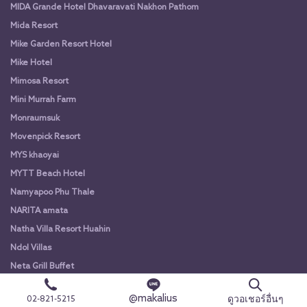
MIDA Grande Hotel Dhavaravati Nakhon Pathom
Mida Resort
Mike Garden Resort Hotel
Mike Hotel
Mimosa Resort
Mini Murrah Farm
Monraumsuk
Movenpick Resort
MYS khaoyai
MYTT Beach Hotel
Namyapoo Phu Thale
NARITA amata
Natha Villa Resort Huahin
Ndol Villas
Neta Grill Buffet
New Star Beach Resort
@makalius
ดูวอเชอร์อื่นๆ
02-821-5215
Nikki Beach Resort