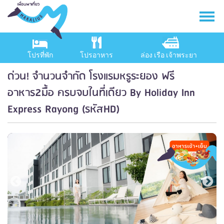
โปรที่พัก
โปรอาหาร
ล่อง เรือ เจ้าพระยา
ด่วน! จำนวนจำกัด โรงแรมหรูระยอง ฟรี
อาหาร2มื้อ ครบจบในที่เดียว By Holiday Inn
Express Rayong (รหัสHD)