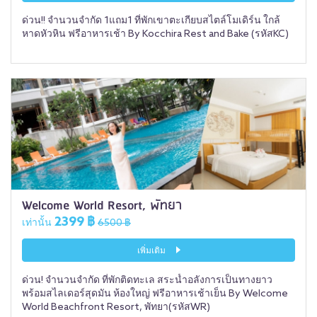
ด่วน!! จำนวนจำกัด 1แถม1 ที่พักเขาตะเกียบสไตล์โมเดิร์น ใกล้
หาดหัวหิน ฟรีอาหารเช้า By Kocchira Rest and Bake (รหัสKC)
Welcome World Resort, พัทยา
2399 ฿
เท่านั้น
6500 ฿
เพิ่มเติม
ด่วน! จำนวนจำกัด ที่พักติดทะเล สระน้ำอลังการเป็นทางยาว
พร้อมสไลเดอร์สุดมัน ห้องใหญ่ ฟรีอาหารเช้าเย็น By Welcome
World Beachfront Resort, พัทยา(รหัสWR)