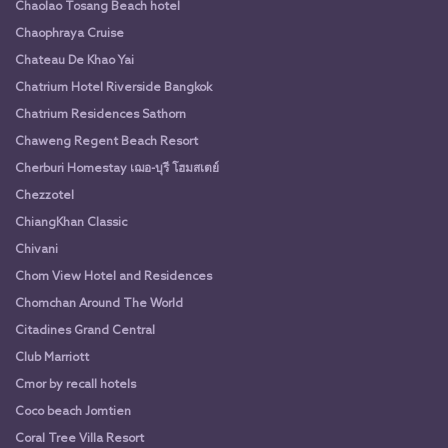
Chaolao Tosang Beach hotel
Chaophraya Cruise
Chateau De Khao Yai
Chatrium Hotel Riverside Bangkok
Chatrium Residences Sathorn
Chaweng Regent Beach Resort
Cherburi Homestay เฌอ-บุรี โฮมสเตย์
Chezzotel
ChiangKhan Classic
Chivani
Chom View Hotel and Residences
Chomchan Around The World
Citadines Grand Central
Club Marriott
Cmor by recall hotels
Coco beach Jomtien
Coral Tree Villa Resort