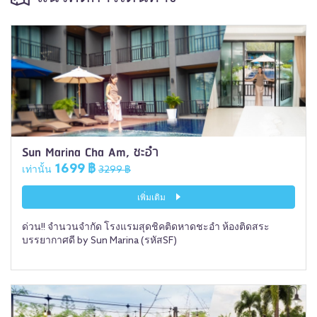
Sun Marina Cha Am, ชะอำ
1699 ฿
เท่านั้น
3299 ฿
เพิ่มเติม
ด่วน!! จำนวนจำกัด โรงแรมสุดชิคติดหาดชะอำ ห้องติดสระ
บรรยากาศดี by Sun Marina (รหัสSF)