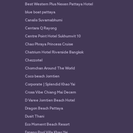
Best Western Plus Nexen Pattaya Hotel
blue boat pattaya
Canalis Suvarnabhumi
Centara Q Rayong
Centre Point Hotel Sukhumvit 10
Chao Phraya Princess Cruise
Chatrium Hotel Riverside Bangkok
Chezzotel
Chomchan Around The World
Coco beach Jomtien
Corporate | Splendid Khao Yai
Cross Vibe Chiang Mai Decem
D Varee Jomtien Beach Hotel
Dragon Beach Pattaya
Dusit Thani
Eco Moment Beach Resort
Espano Pool Villa Khao Yai