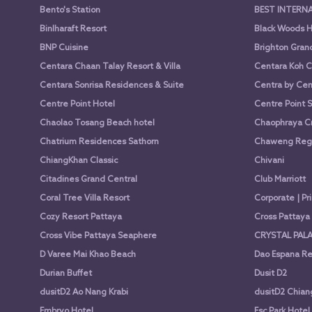
Bento's Station
BEST INTERN
Binlharaft Resort
Black Woods H
BNP Cuisine
Brighton Gran
Centara Chaan Talay Resort & Villa
Centara Koh C
Centara Sonrisa Residences & Suite
Centra by Cen
Centre Point Hotel
Centre Point 
Chaolao Tosang Beach hotel
Chaophraya Cr
Chatrium Residences Sathorn
Chaweng Rege
ChiangKhan Classic
Chivani
Citadines Grand Central
Club Marriott
Coral Tree Villa Resort
Corporate | Pr
Cozy Resort Pattaya
Cross Pattay
Cross Vibe Pattaya Seaphere
CRYSTAL PALA
D Varee Mai Khao Beach
Dao Espana Re
Durian Buffet
Dusit D2
dusitD2 Ao Nang Krabi
dusitD2 Chian
Embryo Hotel
Esc Park Hotel