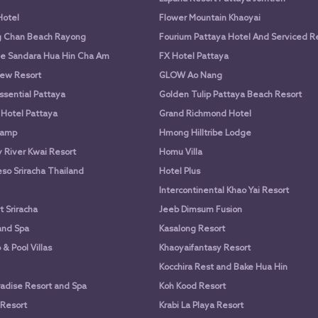
Hotel
Flower Mountain Khaoyai
g Chan Beach Rayong
Fourium Pattaya Hotel And Serviced 
e Sandara Hua Hin Cha Am
FX Hotel Pattaya
ew Resort
GLOW Ao Nang
ssential Pattaya
Golden Tulip Pattaya Beach Resort
 Hotel Pattaya
Grand Richmond Hotel
Camp
Hmong Hilltribe Lodge
River Kwai Resort
Homu Villa
so Sriracha Thailand
Hotel Plus
Intercontinental Khao Yai Resort
 Sriracha
Jeeb Dimsum Fusion
and Spa
Kasalong Resort
& Pool Villas
Khaoyaifantasy Resort
Kocchira Rest and Bake Hua Hin
adise Resort and Spa
Koh Kood Resort
 Resort
Krabi La Playa Resort