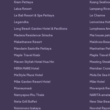
Kram Pattaya
Kuang Seafood 
Lalua Resort
Lampang Rive
Le Bali Resort & Spa Pattaya
Le Charme
Legendha
Lemontea Hot
Long Beach Garden Hotel & Pavillions
Lumphawa Am
Madera Residence Sriracha
Mai house pato
Makathanee Resort
Maldives Beac
Mandarin Eastville Pattaya
Manhattan Pat
Maple Travel Krabi
Maple Travel 
Maven Stylish Hotel Hua Hin
Meating Stea
MERA MARE Hotel
Meridian Cruis
MeStyle Place Hotel
Mida De Sea H
Mike Garden Resort Hotel
Mike Hotel
Monraumsuk
Movenpick Res
Namyapoo Phu Thale
NARITA amat
Neta Grill Buffet
New Star Beac
Nomimono Izakaya
Novotel Rayon