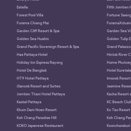
Estella
Fifth Jomtien 
Forest Pool Villa
Fortune Saen
Furama Chiang Mai
FuramaXclusiv
Garden Cliff Resort & Spa
Garden Sea Vi
Golden Sea Huahin
Golden Tulip E
Grand Pacific Sovereign Resort & Spa
Grand Palazzo
Has Pattaya Hotel
Hintok River 
Holiday Inn Express Rayong
Home Phutoey 
Hotel De Bangkok
Hotel Kuretake
HT9 Hotel Pattaya
Imsook Resort
iSanook Resort and Suites
Jasmine Resort
Jomtien Thani Hotel Pattaya
Kacha Resort 
Kastel Pattaya
KC Beach Club 
Khum Dam Noen Resort
Ko Tao Resort
Koh Chang Paradise Hill
Koh Chang Par
KOKO Japanese Restaurant
Kooncharaburi