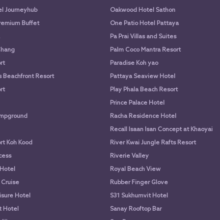
l Journeyhub
Oakwood Hotel Sathon
remium Buffet
One Patio Hotel Pattaya
Pa Prai Villas and Suites
Chang
Palm Coco Mantra Resort
rt
Paradise Koh yao
 Beachfront Resort
Pattaya Seaview Hotel
rt
Play Phala Beach Resort
Prince Palace Hotel
mpground
Racha Residence Hotel
Recall Isaan Isan Concept at Khaoyai
rt Koh Kood
River Kwai Jungle Rafts Resort
ncess
Riverie Valley
Hotel
Royal Beach View
 Cruise
Rubber Finger Glove
isure Hotel
S31 Sukhumvit Hotel
 Hotel
Sanay Rooftop Bar