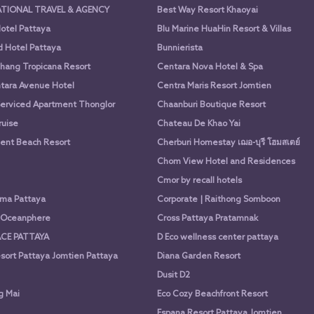
ATIONAL TRAVEL & AGENCY
Best Way Resort Khaoyai
otel Pattaya
Blu Marine HuaHin Resort & Villas
d Hotel Pattaya
Bunnierista
hang Tropicana Resort
Centara Nova Hotel & Spa
tara Avenue Hotel
Centra Maris Resort Jomtien
Serviced Apartment Thonglor
Chaanburi Boutique Resort
uise
Chateau De Khao Yai
nt Beach Resort
Cherburi Homestay เฌอ-บุรี โฮมสเตย์
Chom View Hotel and Residences
Cmor by recall hotels
ima Pattaya
Corporate | Raithong Somboon
a Oceanphere
Cross Pattaya Pratamnak
CE PATTAYA
D Eco wellness center pattaya
sort Pattaya Jomtien Pattaya
Diana Garden Resort
Dusit D2
g Mai
Eco Cozy Beachfront Resort
Espana Resort Pattaya Jomtien