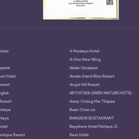
Hotel
4 Monkeys Hotel
A-One New Wing
psite
Akako Omakase
ce Hotel
Amala Grand Bleu Resort
Resort
Angel Hill Resort
ngkok
ARTHITAYA GREEN NATURE HOTEL
 Resort
Away Chiang Mai Thapae
attaya
Baan Chom Le
ttaya
BANGKOK BUSTAURANT
otel
Bayphere Hotel Pattaya JC
utique Resort
Beer Hubb