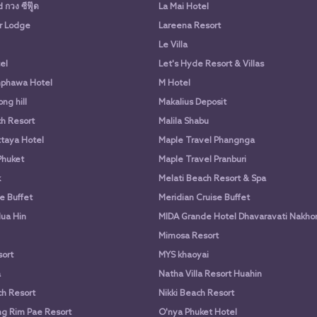
กวง ซีฟู๊ด
La Mai Hotel
r Lodge
Lareena Resort
Le Villa
el
Let's Hyde Resort & Villas
phawa Hotel
M Hotel
ng hill
Makalius Deposit
h Resort
Malila Shabu
taya Hotel
Maple Travel Phangnga
Phuket
Maple Travel Pranburi
k
Melati Beach Resort & Spa
e Buffet
Meridian Cruise Buffet
ua Hin
MIDA Grande Hotel Dhavaravati Nakho
Mimosa Resort
ort
MYS khaoyai
a
Natha Villa Resort Huahin
h Resort
Nikki Beach Resort
g Rim Pae Resort
O'nya Phuket Hotel