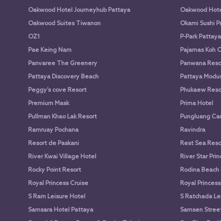
Oakwood Hotel Journeyhub Pattaya
Oakwood Hote
Oakwood Suites Tiwanon
Okami Sushi P
OZ1
P-Park Pattaya
Pae Keing Nam
Pajamas Koh 
Panvaree The Greenery
Panwana Reso
Pattaya Discovery Beach
Pattaya Modus
Peggy’s cove Resort
Phukaew Reso
Premium Mask
Prima Hotel
Pullman Khao Lak Resort
Pungluang Ca
Ramruay Pochana
Ravindra
Resort de Paskani
Rest Sea Reso
River Kwai Village Hotel
River Star Pri
Rocky Point Resort
Rodina Beach 
Royal Princess Cruise
Royal Princess
S Ram Leisure Hotel
S Ratchada Le
Samsara Hotel Pattaya
Samsen Street