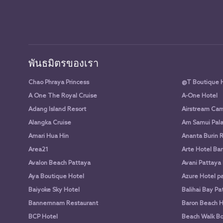
พันธมิตรของเรา
Chao Phraya Princess
@T Boutique 
A One The Royal Cruise
A-One Hotel
Adang Island Resort
Airstream Cam
Alangka Cruise
Am Samui Pala
Amari Hua Hin
Ananta Burin 
Area21
Arte Hotel Ba
Avalon Beach Pattaya
Avani Pattaya
Aya Boutique Hotel
Azure Hotel p
Baiyoke Sky Hotel
Balihai Bay Pa
Bannernnam Restaurant
Baron Beach H
BCP Hotel
Beach Walk Bo