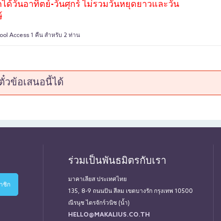
ได้วันอาทิตย์-วันศุกร์ ไม่รวมวันหยุดยาวและวัน
์
ool Access 1 คืน สำหรับ 2 ท่าน
หรับ 2 ท่าน
่องดื่มอื่นๆ) 2 แก้ว
๋วข้อเสนอนี้ได้
ร่วมเป็นพันธมิตรกับเรา
มาคาเลียส ประเทศไทย
135, 8-9 ถนนปัน สีลม เขตบางรัก กรุงเทพ 10500
ณีรนุช ไตรจักร์วนิช (น้ำ)
HELLO@MAKALIUS.CO.TH