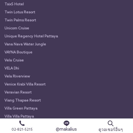
Tsix5 Hotel
Twin Lotus Resort
Twin Palms Resort
Unicorn Cruise
Unique Regency Hotel Pattaya
Vana Nava Water Jungle
VAYNA Boutique
Vela Cruise
VELA Dhi
Vela Riverview
Venice Krabi Villa Resort
Veravian Resort
Viang Thapae Resort
Villa Green Pattaya
Villa Villa Pattaya
VIVA Alangka Cruise
@makalius
ดูวอเชอร์อื่นๆ
02-821-5215
VIVA Alangka Cruise