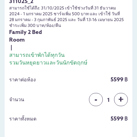
311025_2
สามารถใช้ได้ถึง: 31/10/2025 เข้าใช้ช่วงวันที่ 31 ธันวาคม
2024 - 1 มกราคม 2025 ชาร์จเพิ่ม 500 บาท และ เข้าใช้ วันที่
28 มกราคม - 3 กุมภาพันธ์ 2025 และ วันที่ 13-16 เมษายน 2025
ชำระเพิ่ม 300 บาท/ห้อง/คืน
Family 2 Bed
Room
|
สามารถเข้าพักได้ทุกวัน
รวมวันหยุดยาวและวันนักขัตฤกษ์
ห้อง
5599 ฿
Family 2 Bed Room
ราคาต่อห้อง
1 คืน สำหรับ 4 ท่าน
ฟรี อาหารเช้า บุฟเฟ่ต์ หรือ Floating สำหรับ 4 ท่าน เลือก
-
+
อย่างใดอย่างหนึ่ง
จำนวน
1
ฟรี เครื่องดื่ม สำหรับ 4 ท่าน (มูลค่า 400 บาท)
ฟรี Frence Fried 2 ที่ (มูลค่า 400 บาท)
5599 ฿
ราคาทั้งหมด