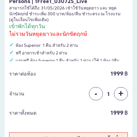
Persons | 1Free1_030725_Live
สามารถใช้ได้ถึง: 31/05/2026 เข้าใช้วันหยุดยาว และ หยุด
นักขัตฤกษ์ ชำระเพิ่ม 300 บาท/ห้อง/คืน ชำระตรง ณ โรงแรม
(ดูในเงื่อนไขเพิ่มเติม)
เข้าพักได้ทุกวัน
ไม่รวมวันหยุดยาวและนักขัตฤกษ์
ห้อง Superior 1 คืน สำหรับ 2 ท่าน
ฟรี อาหารเช้าสำหรับ 2 ท่าน
แถมฟรี ห้อง Superior 1 คืน สำหรับ 2 ท่าน (ใช้ 1 ห้อง 2คืน
หรือ 2ห้อง1 คืน หรือ แยกเข้าใช้ก็ได้)
1999 ฿
ราคาต่อห้อง
ฟรี เครื่องดื่ม 2 แก้ว (มูลค่า 200 บาท) รับตอนเช็คอิน
-
+
จำนวน
1
1999 ฿
ราคาทั้งหมด