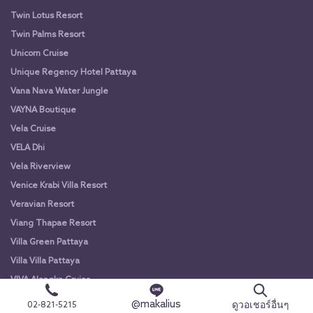
Twin Lotus Resort
Twin Palms Resort
Unicorn Cruise
Unique Regency Hotel Pattaya
Vana Nava Water Jungle
VAYNA Boutique
Vela Cruise
VELA Dhi
Vela Riverview
Venice Krabi Villa Resort
Veravian Resort
Viang Thapae Resort
Villa Green Pattaya
Villa Villa Pattaya
VIVA Alangka Cruise
VIVA Alangka Cruise
@makalius
ดูวอเชอร์อื่นๆ
02-821-5215