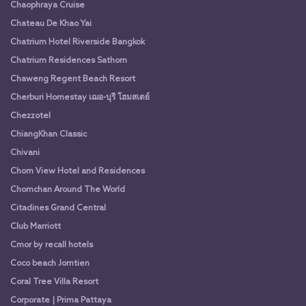
Chaophraya Cruise
Chateau De Khao Yai
Chatrium Hotel Riverside Bangkok
Chatrium Residences Sathorn
Chaweng Regent Beach Resort
Cherburi Homestay เฌอ-บุรี โฮมสเตย์
Chezzotel
ChiangKhan Classic
Chivani
Chom View Hotel and Residences
Chomchan Around The World
Citadines Grand Central
Club Marriott
Cmor by recall hotels
Coco beach Jomtien
Coral Tree Villa Resort
Corporate | Prima Pattaya