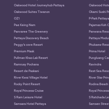
Oakwood Hotel Journeyhub Pattaya
Oakwood Hote
Oakwood Suites Tiwanon
Okami Sushi P
OZ1
P-Park Pattaya
Pae Keing Nam
Pajamas Koh 
Panvaree The Greenery
Panwana Reso
Pattaya Discovery Beach
Pattaya Modus
Peggy’s cove Resort
Phukaew Reso
Premium Mask
Prima Hotel
Pullman Khao Lak Resort
Pungluang Ca
Ramruay Pochana
Ravindra
Resort de Paskani
Rest Sea Reso
River Kwai Village Hotel
River Star Pri
Rocky Point Resort
Rodina Beach 
Royal Princess Cruise
Royal Princess
S Ram Leisure Hotel
S Ratchada Le
Samsara Hotel Pattaya
Samsen Street