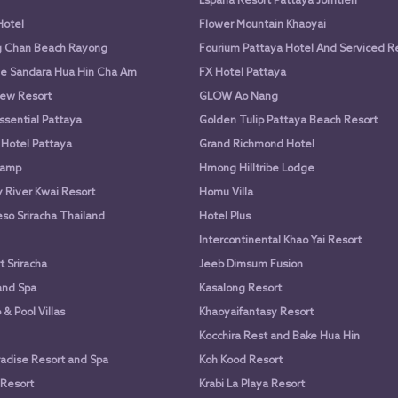
Espana Resort Pattaya Jomtien
Hotel
Flower Mountain Khaoyai
g Chan Beach Rayong
Fourium Pattaya Hotel And Serviced 
e Sandara Hua Hin Cha Am
FX Hotel Pattaya
ew Resort
GLOW Ao Nang
ssential Pattaya
Golden Tulip Pattaya Beach Resort
 Hotel Pattaya
Grand Richmond Hotel
Camp
Hmong Hilltribe Lodge
River Kwai Resort
Homu Villa
so Sriracha Thailand
Hotel Plus
Intercontinental Khao Yai Resort
 Sriracha
Jeeb Dimsum Fusion
and Spa
Kasalong Resort
& Pool Villas
Khaoyaifantasy Resort
Kocchira Rest and Bake Hua Hin
adise Resort and Spa
Koh Kood Resort
 Resort
Krabi La Playa Resort