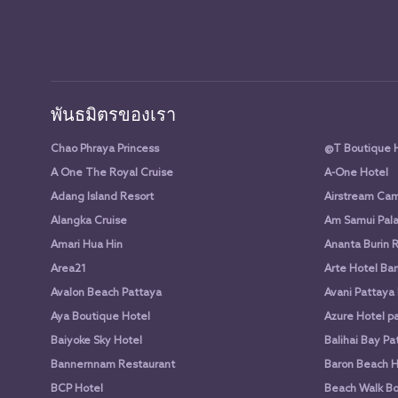
พันธมิตรของเรา
Chao Phraya Princess
@T Boutique 
A One The Royal Cruise
A-One Hotel
Adang Island Resort
Airstream Cam
Alangka Cruise
Am Samui Pala
Amari Hua Hin
Ananta Burin 
Area21
Arte Hotel Ba
Avalon Beach Pattaya
Avani Pattaya
Aya Boutique Hotel
Azure Hotel p
Baiyoke Sky Hotel
Balihai Bay Pa
Bannernnam Restaurant
Baron Beach H
BCP Hotel
Beach Walk Bo