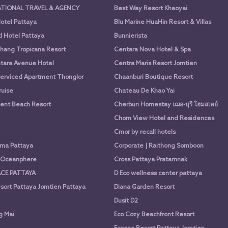
ATIONAL TRAVEL & AGENCY
Best Way Resort Khaoyai
otel Pattaya
Blu Marine HuaHin Resort & Villas
d Hotel Pattaya
Bunnierista
hang Tropicana Resort
Centara Nova Hotel & Spa
tara Avenue Hotel
Centra Maris Resort Jomtien
Serviced Apartment Thonglor
Chaanburi Boutique Resort
uise
Chateau De Khao Yai
nt Beach Resort
Cherburi Homestay เฌอ-บุรี โฮมสเตย์
Chom View Hotel and Residences
Cmor by recall hotels
ima Pattaya
Corporate | Raithong Somboon
a Oceanphere
Cross Pattaya Pratamnak
CE PATTAYA
D Eco wellness center pattaya
sort Pattaya Jomtien Pattaya
Diana Garden Resort
Dusit D2
g Mai
Eco Cozy Beachfront Resort