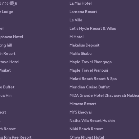
กวง ซีฟู๊ด
La Mai Hotel
r Lodge
Lareena Resort
Le Villa
el
Let's Hyde Resort & Villas
phawa Hotel
M Hotel
ng hill
Makalius Deposit
h Resort
Malila Shabu
taya Hotel
Maple Travel Phangnga
Phuket
Maple Travel Pranburi
k
Melati Beach Resort & Spa
e Buffet
Meridian Cruise Buffet
ua Hin
MIDA Grande Hotel Dhavaravati Nakho
Mimosa Resort
ort
MYS khaoyai
a
Natha Villa Resort Huahin
h Resort
Nikki Beach Resort
g Rim Pae Resort
O'nya Phuket Hotel