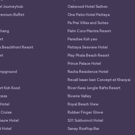
l Journeyhub
Oakwood Hotel Sathon
remium Buffet
One Patio Hotel Pattaya
Pa Prai Villas and Suites
Chang
Palm Coco Mantra Resort
rt
Paradise Koh yao
 Beachfront Resort
Pattaya Seaview Hotel
rt
Play Phala Beach Resort
Prince Palace Hotel
mpground
Racha Residence Hotel
Recall Isaan Isan Concept at Khaoyai
rt Koh Kood
River Kwai Jungle Rafts Resort
ncess
Riverie Valley
Hotel
Royal Beach View
 Cruise
Rubber Finger Glove
isure Hotel
S31 Sukhumvit Hotel
 Hotel
Sanay Rooftop Bar