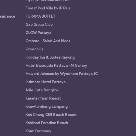
Espano Pool Villa Khao Yai
Forest Pool Villa by IP Plus
Residence
FURAMA BUFFET
Gao Group Club
GLOW Pattaya
Grabme - Salad And Moo+
Greenhills
Holiday Inn & Suites Rayong
Hotel Baraquda Pattaya - M Gallery
Howard Johnson by Wyndham Pattaya JC
Intimate Hotel Pattaya
Jolie Cafe Bangkok
Kasetsirifarm Resort
Khawtomhang Lampang
Koh Chang Cliff Beach Resort
Kohkood Paradise Beach
Kram Farmstay