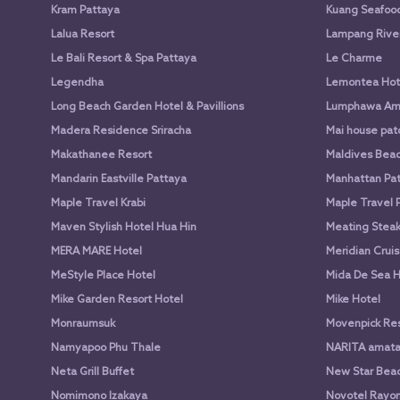
Kram Pattaya
Kuang Seafood 
Lalua Resort
Lampang Rive
Le Bali Resort & Spa Pattaya
Le Charme
Legendha
Lemontea Hot
Long Beach Garden Hotel & Pavillions
Lumphawa Am
Madera Residence Sriracha
Mai house pato
Makathanee Resort
Maldives Beac
Mandarin Eastville Pattaya
Manhattan Pat
Maple Travel Krabi
Maple Travel 
Maven Stylish Hotel Hua Hin
Meating Stea
MERA MARE Hotel
Meridian Cruis
MeStyle Place Hotel
Mida De Sea H
Mike Garden Resort Hotel
Mike Hotel
Monraumsuk
Movenpick Res
Namyapoo Phu Thale
NARITA amat
Neta Grill Buffet
New Star Beac
Nomimono Izakaya
Novotel Rayon