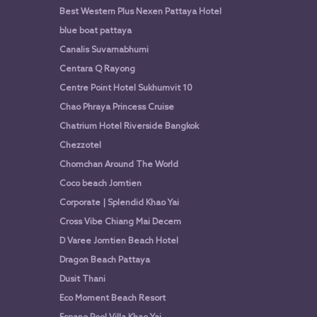
Best Western Plus Nexen Pattaya Hotel
blue boat pattaya
Canalis Suvarnabhumi
Centara Q Rayong
Centre Point Hotel Sukhumvit 10
Chao Phraya Princess Cruise
Chatrium Hotel Riverside Bangkok
Chezzotel
Chomchan Around The World
Coco beach Jomtien
Corporate | Splendid Khao Yai
Cross Vibe Chiang Mai Decem
D Varee Jomtien Beach Hotel
Dragon Beach Pattaya
Dusit Thani
Eco Moment Beach Resort