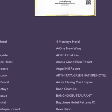
Hotel
4 Monkeys Hotel
A-One New Wing
psite
Akako Omakase
ce Hotel
Amala Grand Bleu Resort
Resort
Angel Hill Resort
ngkok
ARTHITAYA GREEN NATURE HOTEL
 Resort
Away Chiang Mai Thapae
attaya
Baan Chom Le
ttaya
BANGKOK BUSTAURANT
otel
Bayphere Hotel Pattaya JC
utique Resort
Beer Hubb