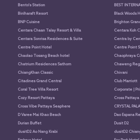
Bento's Station
BEST INTERN
Binlharaft Resort
Black Woods H
BNP Cuisine
Brighton Gran
Centara Chaan Talay Resort & Villa
Centara Koh C
Centara Sonrisa Residences & Suite
Centra by Cen
Centre Point Hotel
Centre Point 
Chaolao Tosang Beach hotel
Chaophraya Cr
Chatrium Residences Sathorn
Chaweng Rege
ChiangKhan Classic
Chivani
Citadines Grand Central
Club Marriott
Coral Tree Villa Resort
Corporate | Pr
Cozy Resort Pattaya
Cross Pattay
Cross Vibe Pattaya Seaphere
CRYSTAL PALA
D Varee Mai Khao Beach
Dao Espana Re
Durian Buffet
Dusit D2
dusitD2 Ao Nang Krabi
dusitD2 Chian