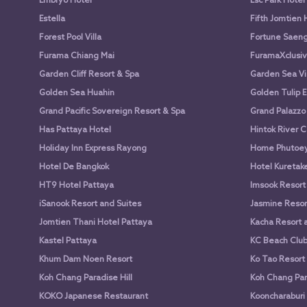
Embryo Hotel
Esc Park Hotel
Estella
Fifth Jomtien 
Forest Pool Villa
Fortune Saen
Furama Chiang Mai
FuramaXclusiv
Garden Cliff Resort & Spa
Garden Sea Vi
Golden Sea Huahin
Golden Tulip E
Grand Pacific Sovereign Resort & Spa
Grand Palazzo
Has Pattaya Hotel
Hintok River 
Holiday Inn Express Rayong
Home Phutoey 
Hotel De Bangkok
Hotel Kuretake
HT9 Hotel Pattaya
Imsook Resort
iSanook Resort and Suites
Jasmine Resort
Jomtien Thani Hotel Pattaya
Kacha Resort 
Kastel Pattaya
KC Beach Club 
Khum Dam Noen Resort
Ko Tao Resort
Koh Chang Paradise Hill
Koh Chang Par
KOKO Japanese Restaurant
Kooncharaburi