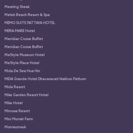
Meating Steak
Melati Beach Resort & Spa
MEMO SUITE PATTAYA HOTEL
MERA MARE Hotel
Meridian Cruise Buffet
Meridian Cruise Buffet
MeStyle Museum Hotel
MeStyle Place Hotel
Mida De Sea Hua Hin
MIDA Grande Hotel Dhavaravati Nakhon Pathom
Mida Resort
Mike Garden Resort Hotel
Mike Hotel
Mimosa Resort
Mini Murrah Farm
Monraumsuk