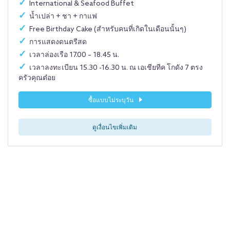
International & Seafood Buffet
น้ำเปล่า + ชา + กาแฟ
Free Birthday Cake (สำหรับคนที่เกิดในเดือนนั้นๆ)
การแสดงดนตรีสด
เวลาล่องเรือ 17.00 – 18.45 น.
เวลาลงทะเบียน 15.30 -16.30 น. ณ เอเชียทีค โกดัง 7 ตรง
ครัวคุณต๋อย
ซื้อแบบไม่ระบุวัน
ดูเงื่อนไขเพิ่มเติม