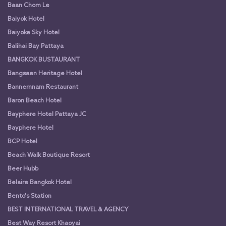
Baan Chom Le
Baiyok Hotel
Baiyoke Sky Hotel
Balihai Bay Pattaya
BANGKOK BUSTAURANT
Bangsaen Heritage Hotel
Bannernnam Restaurant
Baron Beach Hotel
Bayphere Hotel Pattaya JC
Bayphere Hotel
BCP Hotel
Beach Walk Boutique Resort
Beer Hubb
Belaire Bangkok Hotel
Bento's Station
BEST INTERNATIONAL TRAVEL & AGENCY
Best Way Resort Khaoyai