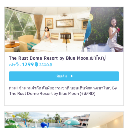
The Rust Dome Resort by Blue Moon,เขาใหญ่
1299 ฿
เท่านั้น
3500 ฿
เพิ่มเติม
ด่วน!! จำนวนจำกัด สัมผัสธรรมชาติ นอนเต็นท์กลางเขาใหญ่ By
The Rust Dome Resort by Blue Moon (รหัสRD)