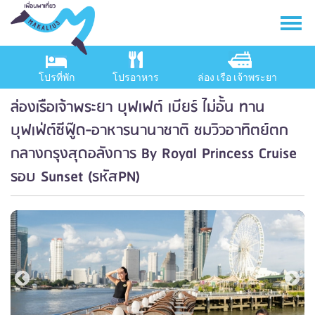
โปรที่พัก
โปรอาหาร
ล่อง เรือ เจ้าพระยา
ล่องเรือเจ้าพระยา บุฟเฟต์ เบียร์ ไม่อั้น ทาน
บุฟเฟ่ต์ซีฟู๊ด-อาหารนานาชาติ ชมวิวอาทิตย์ตก
กลางกรุงสุดอลังการ By Royal Princess Cruise
รอบ Sunset (รหัสPN)