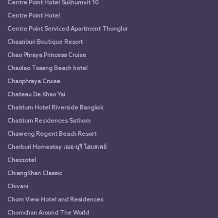
Centre Point Hotel Sukhumvit 10
Centre Point Hotel
Centre Point Serviced Apartment Thonglor
Chaanburi Boutique Resort
Chao Phraya Princess Cruise
Chaolao Tosang Beach hotel
Chaophraya Cruise
Chateau De Khao Yai
Chatrium Hotel Riverside Bangkok
Chatrium Residences Sathorn
Chaweng Regent Beach Resort
Cherburi Homestay เฌอ-บุรี โฮมสเตย์
Chezzotel
ChiangKhan Classic
Chivani
Chom View Hotel and Residences
Chomchan Around The World