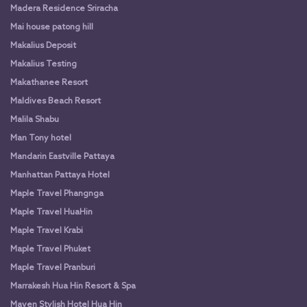
Madera Residence Sriracha
Mai house patong hill
Makalius Deposit
Makalius Testing
Makathanee Resort
Maldives Beach Resort
Malila Shabu
Man Tony hotel
Mandarin Eastville Pattaya
Manhattan Pattaya Hotel
Maple Travel Phangnga
Maple Travel HuaHin
Maple Travel Krabi
Maple Travel Phuket
Maple Travel Pranburi
Marrakesh Hua Hin Resort & Spa
Maven Stylish Hotel Hua Hin