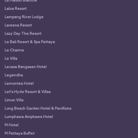
La Maison Blanche
Lalua Resort
Lampang River Lodge
Lareena Resort
Lazy Day The Resort
Le Bali Resort & Spa Pattaya
Le Charme
Le Villa
Lecasa Bangsaen Hotel
Legendha
Lemontea Hotel
Let's Hyde Resort & Villas
Limon Villa
Long Beach Garden Hotel & Pavillions
Lumphawa Amphawa Hotel
M Hotel
M Pattaya Buffet