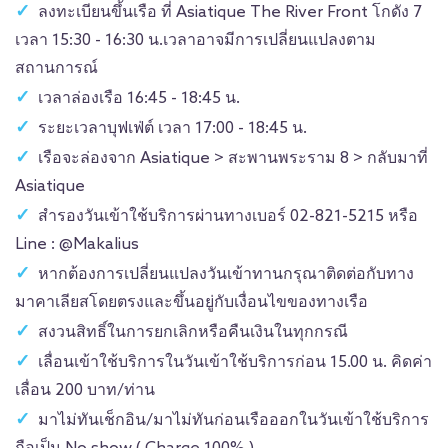
ลงทะเบียนขึ้นเรือ ที่ Asiatique The River Front โกดัง 7
เวลา 15:30 - 16:30 น.เวลาอาจมีการเปลี่ยนแปลงตาม
สถานการณ์
เวลาล่องเรือ 16:45 - 18:45 น.
ระยะเวลาบุฟเฟ่ต์ เวลา 17:00 - 18:45 น.
เรือจะล่องจาก Asiatique > สะพานพระราม 8 > กลับมาที่
Asiatique
สำรองวันเข้าใช้บริการผ่านทางเบอร์ 02-821-5215 หรือ
Line : @Makalius
หากต้องการเปลี่ยนแปลงวันเข้าทานกรุณาติดต่อกับทาง
มาคาเลียสโดยตรงและขึ้นอยู่กับเงื่อนไขของทางเรือ
สงวนสิทธิ์ในการยกเลิกหรือคืนเงินในทุกกรณี
เลื่อนเข้าใช้บริการในวันเข้าใช้บริการก่อน 15.00 น. คิดค่า
เลื่อน 200 บาท/ท่าน
มาไม่ทันเช็กอิน/มาไม่ทันก่อนเรือออกในวันเข้าใช้บริการ