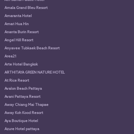
Am Samui Palace Hotel
Amala Grand Bleu Resort
Amaranta Hotel
Amari Hua Hin
Ananta Burin Resort
Angel Hill Resort
Anyavee Tubkaek Beach Resort
Area21
Arte Hotel Bangkok
ARTHITAYA GREEN NATURE HOTEL
At Rice Resort
Avalon Beach Pattaya
Avani Pattaya Resort
Away Chiang Mai Thapae
Away Koh Kood Resort
Aya Boutique Hotel
Azure Hotel pattaya