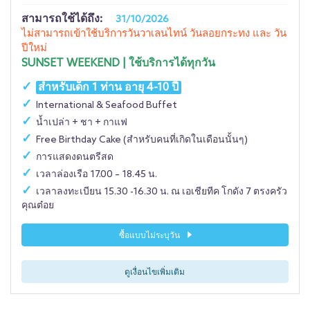
สามารถใช้ได้ถึง:
31/10/2026
ไม่สามารถเข้าใช้บริการวันวาเลนไทน์ วันลอยกระทง และ วัน
ปีใหม่
SUNSET WEEKEND | ใช้บริการได้ทุกวัน
สำหรับเด็ก 1 ท่าน อายุ 4-10 ปี
International & Seafood Buffet
น้ำเปล่า + ชา + กาแฟ
Free Birthday Cake (สำหรับคนที่เกิดในเดือนนั้นๆ)
การแสดงดนตรีสด
เวลาล่องเรือ 17.00 – 18.45 น.
เวลาลงทะเบียน 15.30 -16.30 น. ณ เอเชียทีค โกดัง 7 ตรงครัว
คุณต๋อย
ซื้อแบบไม่ระบุวัน
ดูเงื่อนไขเพิ่มเติม