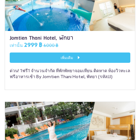
Jomtien Thani Hotel, พัทยา
2999 ฿
เท่านั้น
6000 ฿
เพิ่มเติม
ด่วน! 1ฟรี1 จำนวนจำกัด ที่พักพัทยาจอมเทียน ติดหาด ห้องวิวทะเล
ฟรีอาหารเช้า By Jomtien Thani Hotel, พัทยา (รหัสJJ)