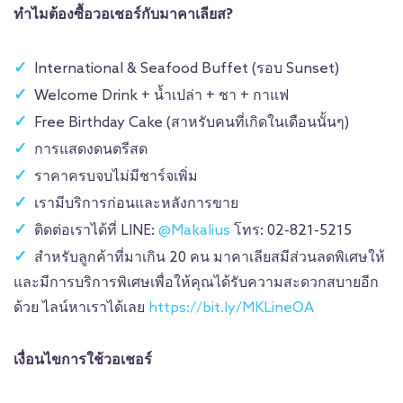
ทำไมต้องซื้อวอเชอร์กับมาคาเลียส?
International & Seafood Buffet (รอบ Sunset)
Welcome Drink + น้ำเปล่า + ชา + กาแฟ
Free Birthday Cake (สาหรับคนที่เกิดในเดือนนั้นๆ)
การแสดงดนตรีสด
ราคาครบจบไม่มีชาร์จเพิ่ม
เรามีบริการก่อนและหลังการขาย
ติดต่อเราได้ที่ LINE:
@Makalius
โทร: 02-821-5215
สำหรับลูกค้าที่มาเกิน 20 คน มาคาเลียสมีส่วนลดพิเศษให้
และมีการบริการพิเศษเพื่อให้คุณได้รับความสะดวกสบายอีก
ด้วย ไลน์หาเราได้เลย
https://bit.ly/MKLineOA
เงื่อนไขการใช้วอเชอร์