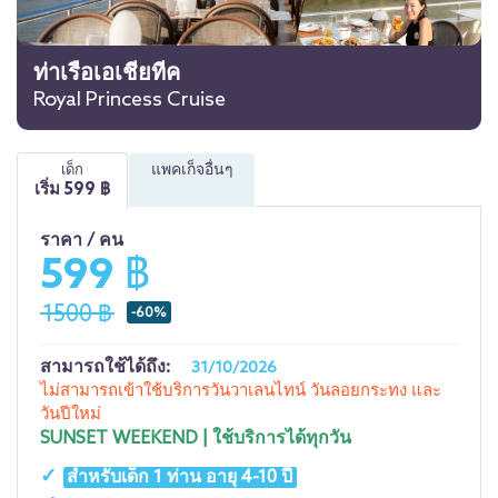
ท่าเรือเอเชียทีค
Royal Princess Cruise
แพคเก็จอื่นๆ
เด็ก
เริ่ม
599
฿
ราคา / คน
599 ฿
1500 ฿
-60%
สามารถใช้ได้ถึง:
31/10/2026
ไม่สามารถเข้าใช้บริการวันวาเลนไทน์ วันลอยกระทง และ
วันปีใหม่
SUNSET WEEKEND | ใช้บริการได้ทุกวัน
สำหรับเด็ก 1 ท่าน อายุ 4-10 ปี