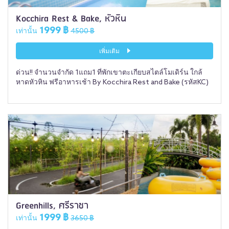
Kocchira Rest & Bake, หัวหิน
1999 ฿
เท่านั้น
4500 ฿
เพิ่มเติม
ด่วน!! จำนวนจำกัด 1แถม1 ที่พักเขาตะเกียบสไตล์โมเดิร์น ใกล้
หาดหัวหิน ฟรีอาหารเช้า By Kocchira Rest and Bake (รหัสKC)
Greenhills, ศรีราชา
1999 ฿
เท่านั้น
3650 ฿