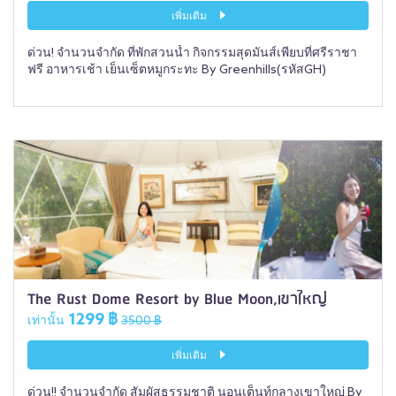
เพิ่มเติม
ด่วน! จำนวนจำกัด ที่พักสวนน้ำ กิจกรรมสุดมันส์เพียบที่ศรีราชา
ฟรี อาหารเช้า เย็นเซ็ตหมูกระทะ By Greenhills(รหัสGH)
The Rust Dome Resort by Blue Moon,เขาใหญ่
1299 ฿
เท่านั้น
3500 ฿
เพิ่มเติม
ด่วน!! จำนวนจำกัด สัมผัสธรรมชาติ นอนเต็นท์กลางเขาใหญ่ By