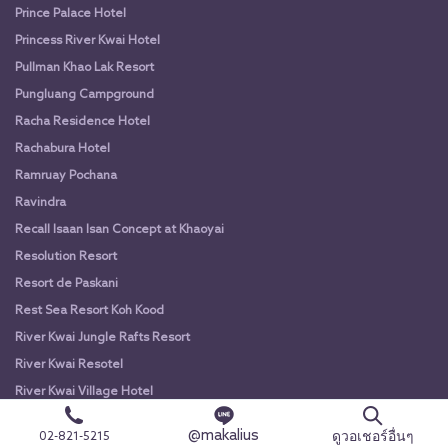
Prince Palace Hotel
Princess River Kwai Hotel
Pullman Khao Lak Resort
Pungluang Campground
Racha Residence Hotel
Rachabura Hotel
Ramruay Pochana
Ravindra
Recall Isaan Isan Concept at Khaoyai
Resolution Resort
Resort de Paskani
Rest Sea Resort Koh Kood
River Kwai Jungle Rafts Resort
River Kwai Resotel
River Kwai Village Hotel
River Star Princess
@makalius
ดูวอเชอร์อื่นๆ
02-821-5215
Riverie Valley