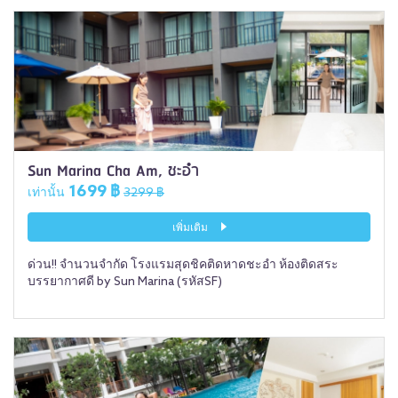
Sun Marina Cha Am, ชะอำ
1699 ฿
เท่านั้น
3299 ฿
เพิ่มเติม
ด่วน!! จำนวนจำกัด โรงแรมสุดชิคติดหาดชะอำ ห้องติดสระ
บรรยากาศดี by Sun Marina (รหัสSF)