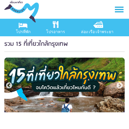
โปรที่พัก
โปรอาหาร
ล่อง เรือ เจ้าพระยา
รวม 15 ที่เที่ยวใกล้กรุงเทพ