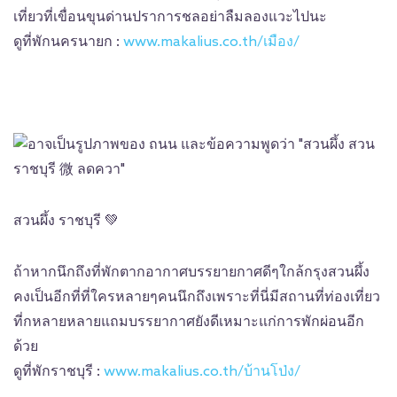
เที่ยวที่เขื่อนขุนด่านปราการชลอย่าลืมลองแวะไปนะ
ดูที่พักนครนายก :
www.makalius.co.th/เมือง/
สวนผึ้ง ราชบุรี
💚
ถ้าหากนึกถึงที่พักตากอากาศบรรยายกาศดีๆใกล้กรุงสวนผึ้ง
คงเป็นอีกที่ที่ใครหลายๆคนนึกถึงเพราะที่นี่มีสถานที่ท่องเที่ยว
ที่กหลายหลายแถมบรรยากาศยังดีเหมาะแก่การพักผ่อนอีก
ด้วย
ดูที่พักราชบุรี :
www.makalius.co.th/บ้านโป่ง/