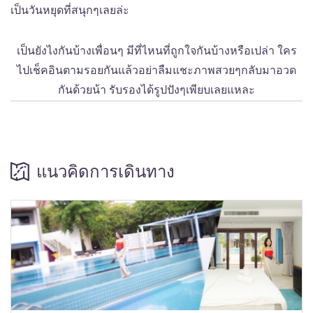
เป็นวันหยุดที่สนุกๆเลยล่ะ
เป็นยังไงกันบ้างเพื่อนๆ มีที่ไหนที่ถูกใจกันบ้างหรือเปล่า ใคร
ไปเช็คอินตามรอยกันแล้วอย่าลืมแชะภาพสวยๆกลับมาอวด
กันด้วยน้า รับรองได้รูปปังๆเพียบเลยแหละ
แนวคิดการเดินทาง