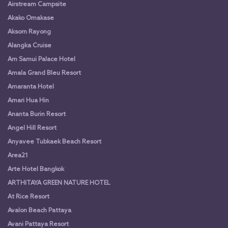
Airstream Campsite
Akako Omakase
Aksorn Rayong
Alangka Cruise
Am Samui Palace Hotel
Amala Grand Bleu Resort
Amaranta Hotel
Amari Hua Hin
Ananta Burin Resort
Angel Hill Resort
Anyavee Tubkaek Beach Resort
Area21
Arte Hotel Bangkok
ARTHITAYA GREEN NATURE HOTEL
At Rice Resort
Avalon Beach Pattaya
Avani Pattaya Resort