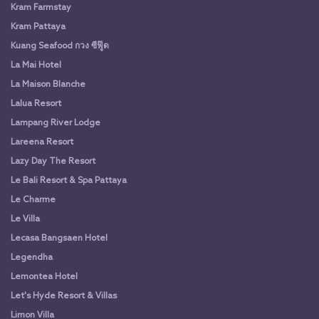
Kram Farmstay
Kram Pattaya
Kuang Seafood กวง ซีฟู๊ด
La Mai Hotel
La Maison Blanche
Lalua Resort
Lampang River Lodge
Lareena Resort
Lazy Day The Resort
Le Bali Resort & Spa Pattaya
Le Charme
Le Villa
Lecasa Bangsaen Hotel
Legendha
Lemontea Hotel
Let's Hyde Resort & Villas
Limon Villa