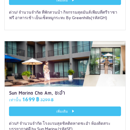
เพิ่มเติม
ด่วน! จำนวนจำกัด ที่พักสวนน้ำ กิจกรรมสุดมันส์เพียบที่ศรีราชา
ฟรี อาหารเช้า เย็นเซ็ตหมูกระทะ By Greenhills(รหัสGH)
Sun Marina Cha Am, ชะอำ
1699 ฿
เท่านั้น
3299 ฿
เพิ่มเติม
ด่วน!! จำนวนจำกัด โรงแรมสุดชิคติดหาดชะอำ ห้องติดสระ
บรรยากาศดี by Sun Marina (รหัสSF)