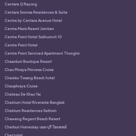
Centara Q Rayong
Centara Sonrisa Residences & Suite
Centra by Centara Avenue Hotel
Centra Maris Resort Jomtien
Centre Point Hotel Sukhumvit 10
Centre Point Hotel
Centre Point Serviced Apartment Thonglor
Chaanburi Boutique Resort
Chao Phraya Princess Cruise
Chaolao Tosang Beach hotel
Chaophraya Cruise
Chateau De Khao Yai
Chatrium Hotel Riverside Bangkok
Chatrium Residences Sathorn
Chaweng Regent Beach Resort
Cherburi Homestay เฌอ-บุรี โฮมสเตย์
Chezzotel