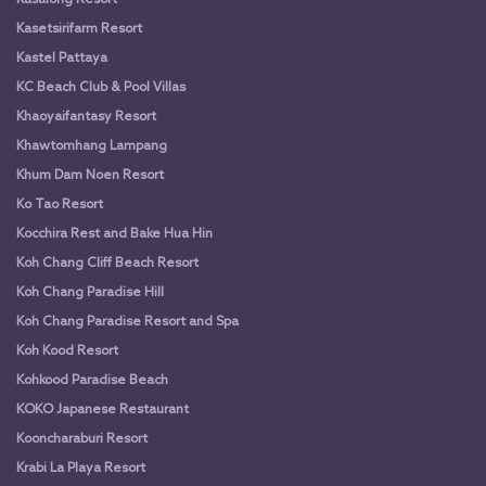
Kasalong Resort
Kasetsirifarm Resort
Kastel Pattaya
KC Beach Club & Pool Villas
Khaoyaifantasy Resort
Khawtomhang Lampang
Khum Dam Noen Resort
Ko Tao Resort
Kocchira Rest and Bake Hua Hin
Koh Chang Cliff Beach Resort
Koh Chang Paradise Hill
Koh Chang Paradise Resort and Spa
Koh Kood Resort
Kohkood Paradise Beach
KOKO Japanese Restaurant
Kooncharaburi Resort
Krabi La Playa Resort