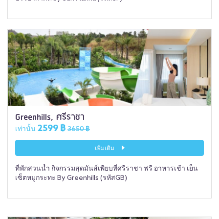
Greenhills, ศรีราชา
2599 ฿
เท่านั้น
3650 ฿
เพิ่มเติม
ที่พักสวนน้ำ กิจกรรมสุดมันส์เพียบที่ศรีราชา ฟรี อาหารเช้า เย็น
เซ็ตหมูกระทะ By Greenhills (รหัสGB)