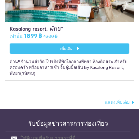
Kasalong resort, พัทยา
1899 ฿
เท่านั้น
4200 ฿
เพิ่มเติม
ด่วน!! จำนวนจำกัด โปรปังที่พักใจกลางพัทยา ห้องติดสระ สำหรับ
ครอบครัว พร้อมอาหารเช้า จิ้มจุ่มมื้อเย็น By Kasalong Resort,
พัทยา(รหัสKJ)
แสดงเพิ่มเติม
รับข้อมูลข่าวสารการท่องเที่ยว