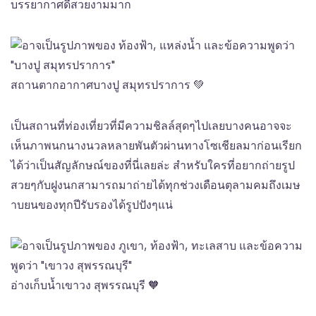
บรรยากาศดีสวยงามมาก
สถานตากอากาศบางปู สมุทรปราการ
💚
เป็นสถานที่ท่องเที่ยวที่มีความชิลล์สุดๆไปเลยบางคนอาจจะ
เห็นภาพนกนางนวลหลายพันตัวผ่านทางโซเชียลมาก่อนเรียก
ได้ว่าเป็นสัญลักษณ์ของที่นี่เลยล่ะ สำหรับใครที่อยากถ่ายรูป
สวยๆกับฝูงนกสามารถมาถ่ายได้ทุกช่วงเดือนตุลามคมถึงเมษ
าบยนของทุกปีรับรองได้รูปปังๆแน่
อ่างเก็บน้ำเขาวง สุพรรณบุรี
🧡