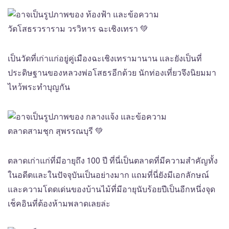
วัดโสธรวราราม วรวิหาร ฉะเชิงเทรา
💚
เป็นวัดที่เก่าแก่อยู่คู่เมืองฉะเชิงเทรามานาน และยังเป็นที่
ประดิษฐานของหลวงพ่อโสธรอีกด้วย นักท่องเที่ยวจึงนิยมมา
ไหว้พระทำบุญกัน
ตลาดสามชุก สุพรรณบุรี
💚
ตลาดเก่าแก่ที่มีอายุถึง 100 ปี ที่นี่เป็นตลาดที่มีความสำคัญทั้ง
ในอดีตและในปัจจุบันเป็นอย่างมาก แถมที่นี่ยังมีเอกลักษณ์
และความโดดเด่นของบ้านไม้ที่มีอายุนับร้อยปีเป็นอีกหนึ่งจุด
เช็คอินที่ต้องห้ามพลาดเลยล่ะ