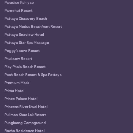
Paradise Koh yao
Pareehut Resort
Pattaya Discovery Beach
Pattaya Modus Beachfront Resort
Pattaya Seaview Hotel
Pattaya Star Spa Massage
Peggy’s cove Resort
Phukaew Resort
Play Phala Beach Resort
Pooh Beach Resort & Spa Pattaya
Premium Mask
Prima Hotel
Prince Palace Hotel
Princess River Kwai Hotel
Pullman Khao Lak Resort
Pungluang Campground
Racha Residence Hotel