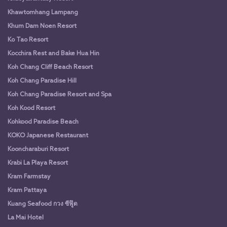
Khawtomhang Lampang
Khum Dam Noen Resort
Ko Tao Resort
Kocchira Rest and Bake Hua Hin
Koh Chang Cliff Beach Resort
Koh Chang Paradise Hill
Koh Chang Paradise Resort and Spa
Koh Kood Resort
Kohkood Paradise Beach
KOKO Japanese Restaurant
Kooncharaburi Resort
Krabi La Playa Resort
Kram Farmstay
Kram Pattaya
Kuang Seafood กวง ซีฟู๊ด
La Mai Hotel