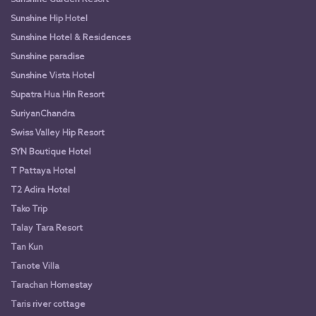
Sunshine Hip Hotel
Sunshine Hotel & Residences
Sunshine paradise
Sunshine Vista Hotel
Supatra Hua Hin Resort
SuriyanChandra
Swiss Valley Hip Resort
SYN Boutique Hotel
T Pattaya Hotel
T2 Adira Hotel
Tako Trip
Talay Tara Resort
Tan Kun
Tanote Villa
Tarachan Homestay
Taris river cottage