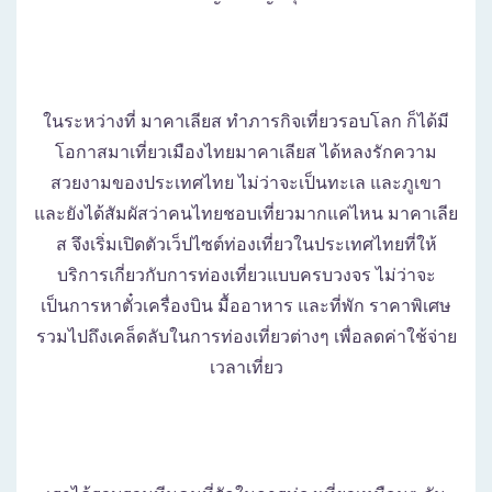
ในระหว่างที่ มาคาเลียส ทำภารกิจเที่ยวรอบโลก ก็ได้มี
โอกาสมาเที่ยวเมืองไทยมาคาเลียส ได้หลงรักความ
สวยงามของประเทศไทย ไม่ว่าจะเป็นทะเล และภูเขา
และยังได้สัมผัสว่าคนไทยชอบเที่ยวมากแค่ไหน มาคาเลีย
ส จึงเริ่มเปิดตัวเว็ปไซต์ท่องเที่ยวในประเทศไทยที่ให้
บริการเกี่ยวกับการท่องเที่ยวแบบครบวงจร ไม่ว่าจะ
เป็นการหาตั๋วเครื่องบิน มื้ออาหาร และที่พัก ราคาพิเศษ
รวมไปถึงเคล็ดลับในการท่องเที่ยวต่างๆ เพื่อลดค่าใช้จ่าย
เวลาเที่ยว