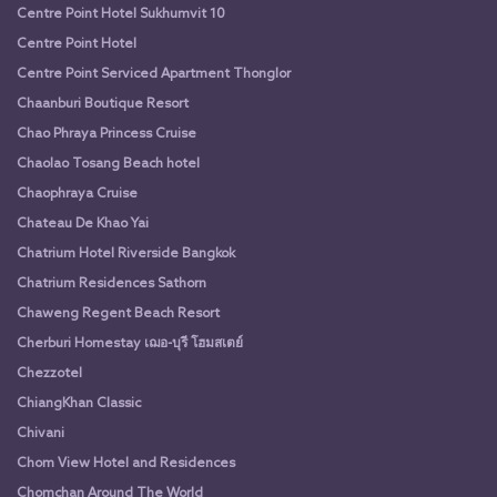
Centre Point Hotel Sukhumvit 10
Centre Point Hotel
Centre Point Serviced Apartment Thonglor
Chaanburi Boutique Resort
Chao Phraya Princess Cruise
Chaolao Tosang Beach hotel
Chaophraya Cruise
Chateau De Khao Yai
Chatrium Hotel Riverside Bangkok
Chatrium Residences Sathorn
Chaweng Regent Beach Resort
Cherburi Homestay เฌอ-บุรี โฮมสเตย์
Chezzotel
ChiangKhan Classic
Chivani
Chom View Hotel and Residences
Chomchan Around The World