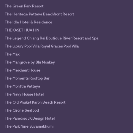
The Green Park Resort
The Heritage Pattaya Beachfront Resort
The Idle Hotel & Residence
THE KASET HUA HIN
The Legend Chiang Rai Boutique River Resort and Spa
The Luxury Pool Villa Royal Graces Pool Villa
The Mak
The Mangrove by Blu Monkey
The Merchant House
The Moments Rooftop Bar
The Monttra Pattaya
The Navy House Hotel
The Old Phuket Karon Beach Resort
The Ozone Seafood
The Paradiso JK Design Hotel
The Park Nine Suvarnabhumi