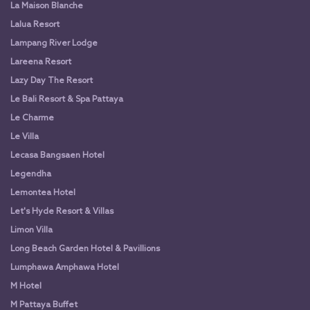
La Maison Blanche
Lalua Resort
Lampang River Lodge
Lareena Resort
Lazy Day The Resort
Le Bali Resort & Spa Pattaya
Le Charme
Le Villa
Lecasa Bangsaen Hotel
Legendha
Lemontea Hotel
Let's Hyde Resort & Villas
Limon Villa
Long Beach Garden Hotel & Pavillions
Lumphawa Amphawa Hotel
M Hotel
M Pattaya Buffet