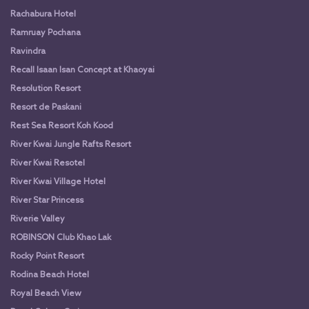
Rachabura Hotel
Ramruay Pochana
Ravindra
Recall Isaan Isan Concept at Khaoyai
Resolution Resort
Resort de Paskani
Rest Sea Resort Koh Kood
River Kwai Jungle Rafts Resort
River Kwai Resotel
River Kwai Village Hotel
River Star Princess
Riverie Valley
ROBINSON Club Khao Lak
Rocky Point Resort
Rodina Beach Hotel
Royal Beach View