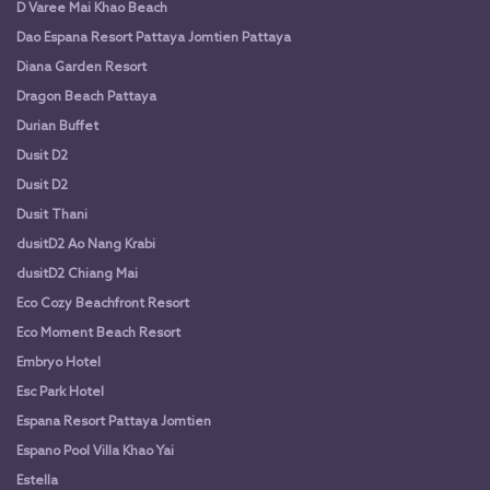
D Varee Mai Khao Beach
Dao Espana Resort Pattaya Jomtien Pattaya
Diana Garden Resort
Dragon Beach Pattaya
Durian Buffet
Dusit D2
Dusit D2
Dusit Thani
dusitD2 Ao Nang Krabi
dusitD2 Chiang Mai
Eco Cozy Beachfront Resort
Eco Moment Beach Resort
Embryo Hotel
Esc Park Hotel
Espana Resort Pattaya Jomtien
Espano Pool Villa Khao Yai
Estella