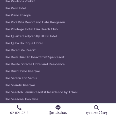
The Pavilions Phuket
The Peri Hotel
The Piano Khaoyai
The Pool Villa Resort and Cafe Bangsaen
The Privilege Hotel Ezra Beach Club
The Quarter Ladprao By UHG Hotel
The Quba Boutique Hotel
The River Life Resort
The Rock Hua Hin Beachfront Spa Resort
The Route Sriracha Hotel and Residence
The Rust Dome Khaoyai
The Sarann Koh Samui
The Scandic Khaoyai
The Sea Koh Samui Resort & Residence by Tolani
The Seasonal Pool villa
The Siamese Hotel Pattaya
@makalius
ดูวอเชอร์อื่นๆ
02-821-5215
The Small Hotel