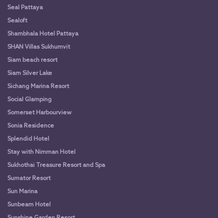
Seal Pattaya
Sealoft
Shambhala Hotel Pattaya
SHAN Villas Sukhumvit
Siam beach resort
Siam Silver Lake
Sichang Marina Resort
Social Glamping
Somerset Harbourview
Sonia Residence
Splendid Hotel
Stay with Nimman Hotel
Sukhothai Treasure Resort and Spa
Sumator Resort
Sun Marina
Sunbeam Hotel
Sunshine Garden Resort