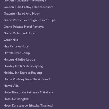
Golden Tulip Essential Pattaya
Golden Tulip Pattaya Beach Resort
Grabme - Salad And Moo+
Grand Pacific Sovereign Resort & Spa
Grand Palazzo Hotel Pattaya
Grand Richmond Hotel
Greenhills
Has Pattaya Hotel
Hintok River Camp
Hmong Hilltribe Lodge
Holiday Inn & Suites Rayong
Holiday Inn Express Rayong
Home Phutoey River Kwai Resort
Homu Villa
Hotel Baraquda Pattaya - M Gallery
Hotel De Bangkok
Hotel Kuretakeso Sriracha Thailand