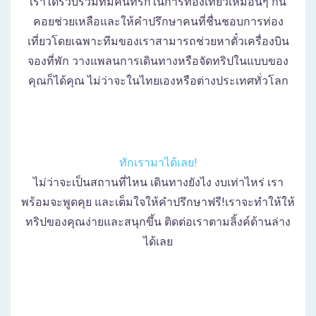
เราได้รวบรวมทีมคนที่รักในการท่องเที่ยวเหมือนๆ กัน
คอยช่วยเหลือและให้คำปรึกษาคนที่ชื่นชอบการท่อง
เที่ยวโดยเฉพาะทีมของเราสามารถช่วยหาตั๋วเครื่องบิน
จองที่พัก วางแพลนการเดินทางหรือจัดทริปในแบบของ
คุณก็ได้คุณ ไม่ว่าจะในไทยเองหรือต่างประเทศทั่วโลก
ทักเรามาได้เลย!
ไม่ว่าจะเป็นสถานที่ไหน เดินทางยังไง งบเท่าไหร่ เรา
พร้อมจะพูดคุย และเต็มใจให้คำปรึกษาฟรี!เราจะทำให้ให้
ทริปของคุณง่ายและสนุกขึ้น ติดต่อเราตามลิ้งค์ด้านล่าง
ได้เลย