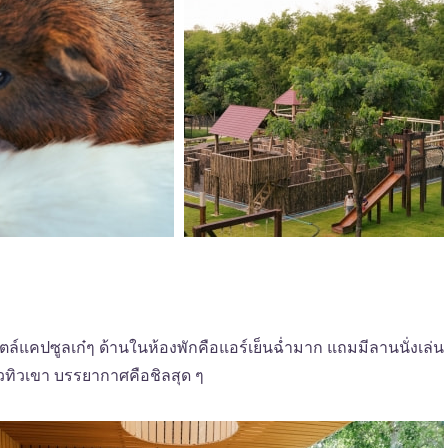
ไตล์แคปซูลเก๋ๆ ด้านในห้องพักคือแอร์เย็นฉ่ำมาก แถมมีลานนั่งเล่น
ิวทิวเขา บรรยากาศคือชิลสุด ๆ