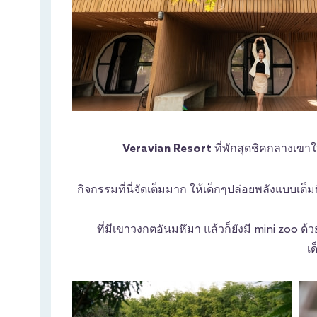
Veravian Resort
ที่พักสุดชิคกลางเข
กิจกรรมที่นี่จัดเต็มมาก ให้เด็กๆปล่อยพลังแบบเต็ม
ที่มีเขาวงกตอันมหึมา แล้วก็ยังมี mini zoo ด
เ