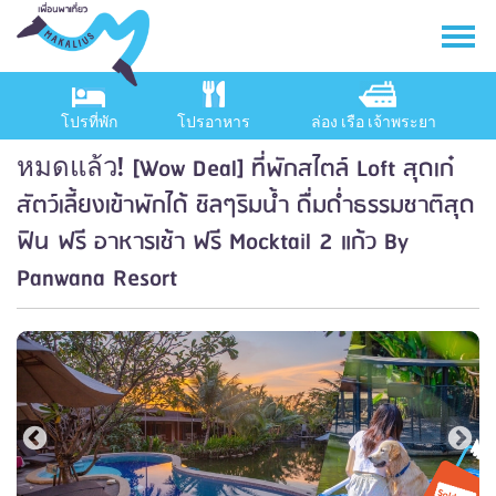
โปรที่พัก
โปรอาหาร
ล่อง เรือ เจ้าพระยา
[Wow Deal] ที่พักสไตล์ Loft สุดเก๋
หมดแล้ว!
สัตว์เลี้ยงเข้าพักได้ ชิลๆริมน้ำ ดื่มด่ำธรรมชาติสุด
ฟิน ฟรี อาหารเช้า ฟรี Mocktail 2 แก้ว By
Panwana Resort