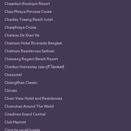
Chaanburi Boutique Resort
Chao Phraya Princess Cruise
Chaolao Tosang Beach hotel
Chaophraya Cruise
Chateau De Khao Yai
Chatrium Hotel Riverside Bangkok
Chatrium Residences Sathorn
Chaweng Regent Beach Resort
Cherburi Homestay เฌอ-บุรี โฮมสเตย์
Chezzotel
ChiangKhan Classic
Chivani
Chom View Hotel and Residences
Chomchan Around The World
Citadines Grand Central
Club Marriott
Cmor by recall hotels