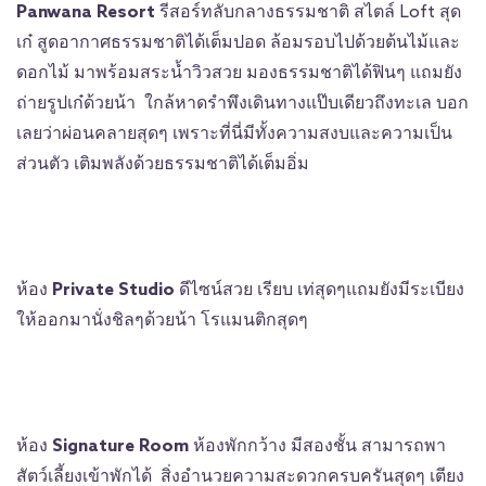
Panwana Resort
รีสอร์ทลับกลางธรรมชาติ สไตล์ Loft สุด
เก๋ สูดอากาศธรรมชาติได้เต็มปอด ล้อมรอบไปด้วยต้นไม้และ
ดอกไม้ มาพร้อมสระน้ำวิวสวย มองธรรมชาติได้ฟินๆ แถมยัง
ถ่ายรูปเก๋ด้วยน้า ใกล้หาดรำพึงเดินทางแป๊บเดียวถึงทะเล บอก
เลยว่าผ่อนคลายสุดๆ เพราะที่นี่มีทั้งความสงบและความเป็น
ส่วนตัว เติมพลังด้วยธรรมชาติได้เต็มอิ่ม
ห้อง
Private Studio
ดีไซน์สวย เรียบ เท่สุดๆแถมยังมีระเบียง
ให้ออกมานั่งชิลๆด้วยน้า โรแมนติกสุดๆ
ห้อง
Signature Room
ห้องพักกว้าง มีสองชั้น สามารถพา
สัตว์เลี้ยงเข้าพักได้ สิ่งอำนวยความสะดวกครบครันสุดๆ เตียง