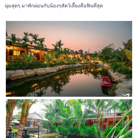
นุ่มสุดๆ มาพักผ่อนกับน้องๆสัตว์เลี้ยงคือฟินที่สุด