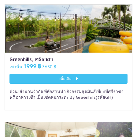
Greenhills, ศรีราชา
1999 ฿
เท่านั้น
3650 ฿
เพิ่มเติม
ด่วน! จำนวนจำกัด ที่พักสวนน้ำ กิจกรรมสุดมันส์เพียบที่ศรีราชา
ฟรี อาหารเช้า เย็นเซ็ตหมูกระทะ By Greenhills(รหัสGH)