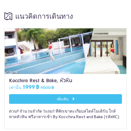
แนวคิดการเดินทาง
Kocchira Rest & Bake, หัวหิน
1999 ฿
เท่านั้น
4500 ฿
เพิ่มเติม
ด่วน!! จำนวนจำกัด 1แถม1 ที่พักเขาตะเกียบสไตล์โมเดิร์น ใกล้
หาดหัวหิน ฟรีอาหารเช้า By Kocchira Rest and Bake (รหัสKC)