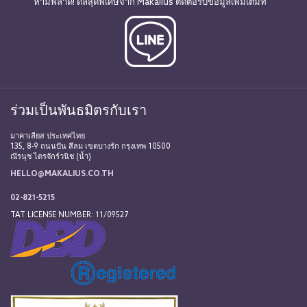
ห้ามพลาด! ดีลสุดพิเศษจาก Makalius ติดต่อรับข้อมูลเพิ่มเติมที่
ร่วมเป็นพันธมิตรกับเรา
มาคาเลียส ประเทศไทย
135, 8-9 ถนนปัน สีลม เขตบางรัก กรุงเทพ 10500
ณีรนุช ไตรจักร์วนิช (น้ำ)
HELLO@MAKALIUS.CO.TH
02-821-5215
TAT LICENSE NUMBER: 11/09527