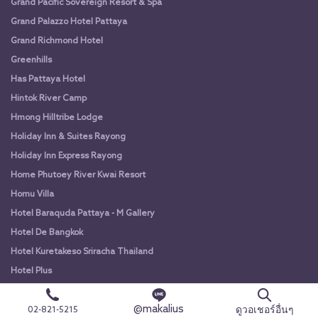
Grand Pacific Sovereign Resort & Spa
Grand Palazzo Hotel Pattaya
Grand Richmond Hotel
Greenhills
Has Pattaya Hotel
Hintok River Camp
Hmong Hilltribe Lodge
Holiday Inn & Suites Rayong
Holiday Inn Express Rayong
Home Phutoey River Kwai Resort
Homu Villa
Hotel Baraquda Pattaya - M Gallery
Hotel De Bangkok
Hotel Kuretakeso Sriracha Thailand
Hotel Plus
Howard Johnson by Wyndham Pattaya JC
@makalius
HT9 Hotel Pattaya
ดูวอเชอร์อื่นๆ
02-821-5215