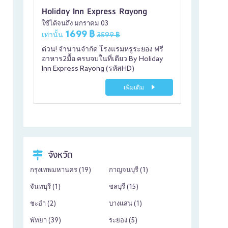
Holiday Inn Express Rayong
ใช้ได้จนถึง มกราคม 03
1699 ฿
เท่านั้น
3599 ฿
ด่วน! จำนวนจำกัด โรงแรมหรูระยอง ฟรี
อาหาร2มื้อ ครบจบในที่เดียว By Holiday
Inn Express Rayong (รหัสHD)
เพิ่มเติม
จังหวัด
กรุงเทพมหานคร (
19
)
กาญจนบุรี (
1
)
จันทบุรี (
1
)
ชลบุรี (
15
)
ชะอำ (
2
)
บางแสน (
1
)
พัทยา (
39
)
ระยอง (
5
)