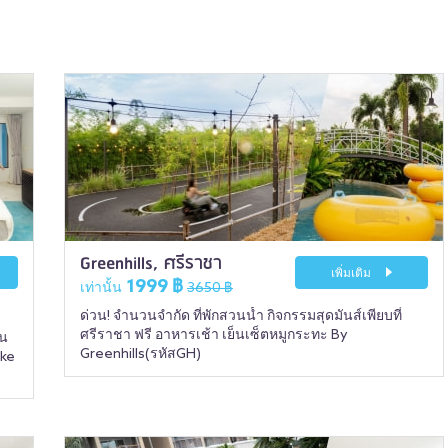
Greenhills, ศรีราชา
เพิ่มเติม
1999 ฿
เท่านั้น
3650 ฿
ด่วน! จำนวนจำกัด ที่พักสวนน้ำ กิจกรรมสุดมันส์เพียบที่
ศรีราชา ฟรี อาหารเช้า เย็นเซ็ตหมูกระทะ By
์น
Greenhills(รหัสGH)
ake