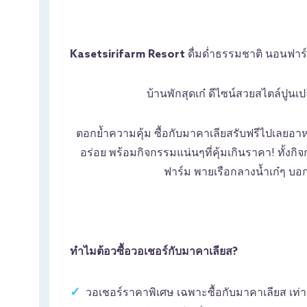
Kasetsirifarm Resort
ดื่มด่ำธรรมชาติ นอนฟาร์ม
บ้านพักสุดเก๋ ดีไซน์สวยสไตล์ปูนเ
ตอกย้ำความคุ้ม ซื้อกับมาคาเลียสรับฟรีไปเลยอาห
อร่อย พร้อมกิจกรรมแน่นๆที่คุ้มเกินราคา! ทั้งกิจ
ฟาร์ม พายเรือกลางน้ำเก๋ๆ บอ
ทำไมต้อวซื้อวอเชอร์กับมาคาเลียส?
วอเชอร์ราคาพิเศษ เฉพาะซื้อกับมาคาเลียส เท่านั้