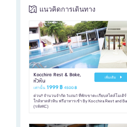
แนวคิดการเดินทาง
Kocchira Rest & Bake,
เพิ่มเติม
หัวหิน
1999 ฿
เท่านั้น
4500 ฿
ด่วน!! จำนวนจำกัด 1แถม1 ที่พักเขาตะเกียบสไตล์โมเดิร
ใกล้หาดหัวหิน ฟรีอาหารเช้า By Kocchira Rest and B
(รหัสKC)