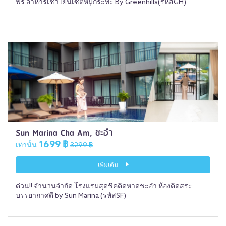
ฟรี อาหารเช้า เย็นเซ็ตหมูกระทะ By Greenhills(รหัสGH)
Sun Marina Cha Am, ชะอำ
1699 ฿
เท่านั้น
3299 ฿
เพิ่มเติม
ด่วน!! จำนวนจำกัด โรงแรมสุดชิคติดหาดชะอำ ห้องติดสระ
บรรยากาศดี by Sun Marina (รหัสSF)