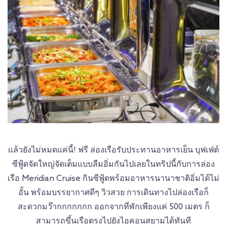
เเล้วยังไม่หมดเเค่นี้! ฟรี ล่องเรือรับประทานอาหารเย็น บุฟเฟ่ต์
ซีฟู้ดจัดใหญ่จัดเต็มแบบลืมอิ่มกันไปเลยในทริปนี้กับการล่อง
เรือ Meridian Cruise กินซีฟู้ดพร้อมอาหารนานาชาติอิ่มได้ไม่
อั้น พร้อมบรรยากาศดีๆ วิวสวย การเดินทางไปล่องเรือก็
สะดวกมว๊ากกกกกกก ออกจากที่พักเพียงแค่ 500 เมตร ก็
สามารถขึ้นเรือตรงไปยังไอคอนสยามได้ทันที