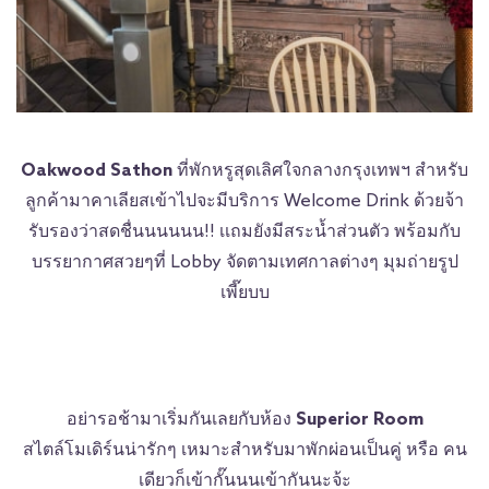
Oakwood Sathon
ที่พักหรูสุดเลิศใจกลางกรุงเทพฯ สำหรับ
ลูกค้ามาคาเลียสเข้าไปจะมีบริการ Welcome Drink ด้วยจ้า
รับรองว่าสดชื่นนนนนน!! เเถมยังมีสระน้ำส่วนตัว พร้อมกับ
บรรยากาศสวยๆที่ Lobby จัดตามเทศกาลต่างๆ มุมถ่ายรูป
เพี๊ยบบ
อย่ารอช้ามาเริ่มกันเลยกับห้อง
Superior Room
สไตล์โมเดิร์นน่ารักๆ เหมาะสำหรับมาพักผ่อนเป็นคู่ หรือ คน
เดียวก็เข้ากั๊นนนเข้ากันนะจ้ะ