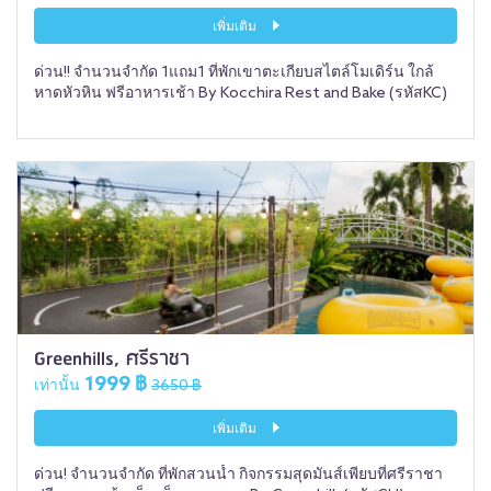
เพิ่มเติม
ด่วน!! จำนวนจำกัด 1แถม1 ที่พักเขาตะเกียบสไตล์โมเดิร์น ใกล้
หาดหัวหิน ฟรีอาหารเช้า By Kocchira Rest and Bake (รหัสKC)
Greenhills, ศรีราชา
1999 ฿
เท่านั้น
3650 ฿
เพิ่มเติม
ด่วน! จำนวนจำกัด ที่พักสวนน้ำ กิจกรรมสุดมันส์เพียบที่ศรีราชา