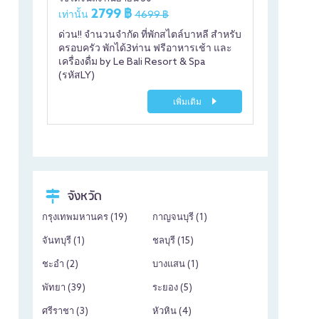
2799 ฿
เท่านั้น
4699 ฿
ด่วน!! จำนวนจำกัด ที่พักสไตล์บาหลี สำหรับ
ครอบครัว พักได้3ท่าน ฟรีอาหารเช้า และ
เครื่องดื่ม by Le Bali Resort & Spa
(รหัสLY)
เพิ่มเติม
จังหวัด
กรุงเทพมหานคร (
19
)
กาญจนบุรี (
1
)
จันทบุรี (
1
)
ชลบุรี (
15
)
ชะอำ (
2
)
บางแสน (
1
)
พัทยา (
39
)
ระยอง (
5
)
ศรีราชา (
3
)
หัวหิน (
4
)