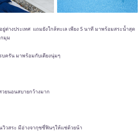
อยู่ต่างประเทศ แถมยังใกล้ทะเล เพียง 5 นาที มาพร้อมสระน้ำสุด
ุกมุม
บครัน มาพร้อมกับเตียงนุ่มๆ
กสวยนอนสบายกว้างมาก
ห็นวิวสระ มีอ่างจากุซซี่ฟินๆให้แช่ด้วยน้า