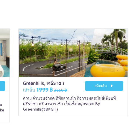
Greenhills, ศรีราชา
เพิ่มเติม
1999 ฿
เท่านั้น
3650 ฿
ด่วน! จำนวนจำกัด ที่พักสวนน้ำ กิจกรรมสุดมันส์เพียบที่
ศรีราชา ฟรี อาหารเช้า เย็นเซ็ตหมูกระทะ By
์น
Greenhills(รหัสGH)
ake