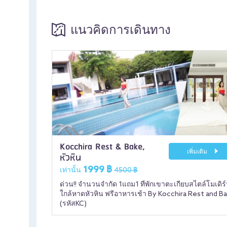
แนวคิดการเดินทาง
Kocchira Rest & Bake,
เพิ่มเติม
หัวหิน
1999 ฿
เท่านั้น
4500 ฿
ด่วน!! จำนวนจำกัด 1แถม1 ที่พักเขาตะเกียบสไตล์โมเดิร
ใกล้หาดหัวหิน ฟรีอาหารเช้า By Kocchira Rest and B
(รหัสKC)