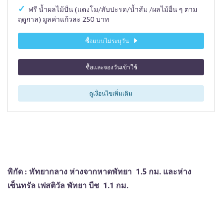
ฟรี น้ำผลไม้ปั่น (แตงโม/สับปะรด/น้ำส้ม /ผลไม้อื่น ๆ ตาม
ฤดูกาล) มูลค่าแก้วละ 250 บาท
ซื้อแบบไม่ระบุวัน
ซื้อและจองวันเข้าใช้
ดูเงื่อนไขเพิ่มเติม
พิกัด : พัทยากลาง ห่างจากหาดพัทยา 1.5 กม. และห่าง
เซ็นทรัล เฟสติวัล พัทยา บีช 1.1 กม.