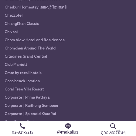
Cherburi Homestay เฌอ-บุรี โฮมสเตย์
Chezzotel
ChiangKhan Classic
Chivani
Chom View Hotel and Residences
Chomchan Around The World
Citadines Grand Central
Club Marriott
Cmor by recall hotels
Coco beach Jomtien
Coral Tree Villa Resort
Corporate | Prima Pattaya
Corporate | Raithong Somboon
Corporate | Splendid Khao Yai
Cozy Resort Pattaya
Cross Pattaya Oceanphere
@makalius
ดูวอเชอร์อื่นๆ
02-821-5215