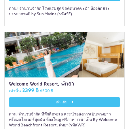
ด่วน!! จำนวนจำกัด โรงแรมสุดชิคติดหาดชะอำ ห้องติดสระ
บรรยากาศดี by Sun Marina (รหัสSF)
Welcome World Resort, พัทยา
2399 ฿
เท่านั้น
6500 ฿
เพิ่มเติม
ด่วน! จำนวนจำกัด ที่พักติดทะเล สระน้ำอลังการเป็นทางยาว
พร้อมสไลเดอร์สุดมัน ห้องใหญ่ ฟรีอาหารเช้าเย็น By Welcome
World Beachfront Resort, พัทยา(รหัสWR)