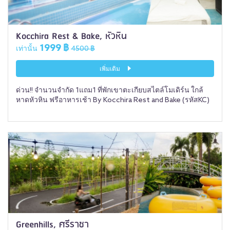
Kocchira Rest & Bake, หัวหิน
1999 ฿
เท่านั้น
4500 ฿
เพิ่มเติม
ด่วน!! จำนวนจำกัด 1แถม1 ที่พักเขาตะเกียบสไตล์โมเดิร์น ใกล้
หาดหัวหิน ฟรีอาหารเช้า By Kocchira Rest and Bake (รหัสKC)
Greenhills, ศรีราชา