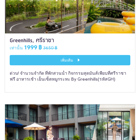
Greenhills, ศรีราชา
1999 ฿
เท่านั้น
3650 ฿
เพิ่มเติม
ด่วน! จำนวนจำกัด ที่พักสวนน้ำ กิจกรรมสุดมันส์เพียบที่ศรีราชา
ฟรี อาหารเช้า เย็นเซ็ตหมูกระทะ By Greenhills(รหัสGH)