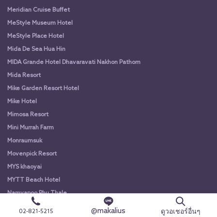
Meridian Cruise Buffet
MeStyle Museum Hotel
MeStyle Place Hotel
Mida De Sea Hua Hin
MIDA Grande Hotel Dhavaravati Nakhon Pathom
Mida Resort
Mike Garden Resort Hotel
Mike Hotel
Mimosa Resort
Mini Murrah Farm
Monraumsuk
Movenpick Resort
MYS khaoyai
MYTT Beach Hotel
Namyapoo Phu Thale
NARITA amata
@makalius
ดูวอเชอร์อื่นๆ
02-821-5215