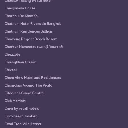
Chaolao Tosang Beach hotel
Chaophraya Cruise
Chateau De Khao Yai
Chatrium Hotel Riverside Bangkok
Chatrium Residences Sathorn
Chaweng Regent Beach Resort
Cherburi Homestay เฌอ-บุรี โฮมสเตย์
Chezzotel
ChiangKhan Classic
Chivani
Chom View Hotel and Residences
Chomchan Around The World
Citadines Grand Central
Club Marriott
Cmor by recall hotels
Coco beach Jomtien
Coral Tree Villa Resort