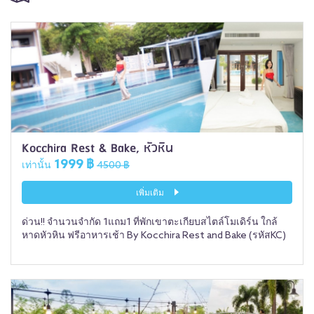
Kocchira Rest & Bake, หัวหิน
1999 ฿
เท่านั้น
4500 ฿
เพิ่มเติม
ด่วน!! จำนวนจำกัด 1แถม1 ที่พักเขาตะเกียบสไตล์โมเดิร์น ใกล้
หาดหัวหิน ฟรีอาหารเช้า By Kocchira Rest and Bake (รหัสKC)