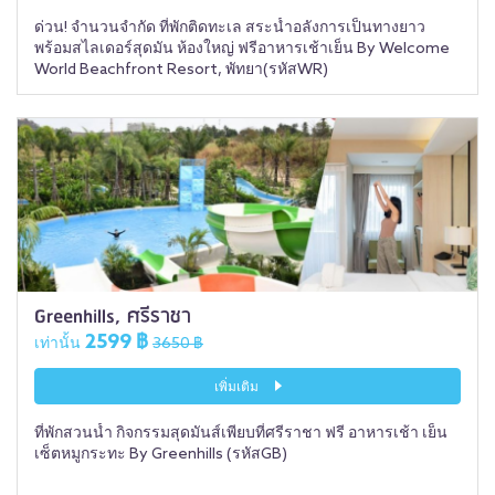
ด่วน! จำนวนจำกัด ที่พักติดทะเล สระน้ำอลังการเป็นทางยาว
พร้อมสไลเดอร์สุดมัน ห้องใหญ่ ฟรีอาหารเช้าเย็น By Welcome
World Beachfront Resort, พัทยา(รหัสWR)
Greenhills, ศรีราชา
2599 ฿
เท่านั้น
3650 ฿
เพิ่มเติม
ที่พักสวนน้ำ กิจกรรมสุดมันส์เพียบที่ศรีราชา ฟรี อาหารเช้า เย็น
เซ็ตหมูกระทะ By Greenhills (รหัสGB)