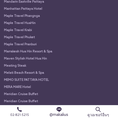
Mandarin Eastville Pattaya
Manhattan Pattaya Hotel
Maple Travel Phangnga
Maple Travel HuaHin
Maple Travel Krabi
Maple Travel Phuket
Maple Travel Pranburi
Marrakesh Hua Hin Resort & Spa
Maven Stylish Hotel Hua Hin
Meating Steak
Melati Beach Resort & Spa
MEMO SUITE PATTAYA HOTEL
MERA MARE Hotel
Meridian Cruise Buffet
Meridian Cruise Buffet
MeStyle Museum Hotel
@makalius
ดูวอเชอร์อื่นๆ
02-821-5215
MeStyle Place Hotel