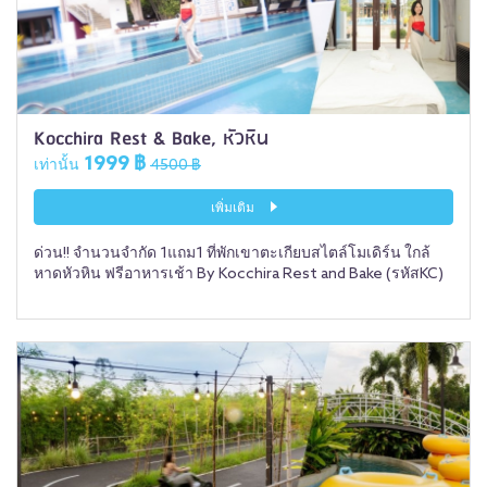
Kocchira Rest & Bake, หัวหิน
1999 ฿
เท่านั้น
4500 ฿
เพิ่มเติม
ด่วน!! จำนวนจำกัด 1แถม1 ที่พักเขาตะเกียบสไตล์โมเดิร์น ใกล้
หาดหัวหิน ฟรีอาหารเช้า By Kocchira Rest and Bake (รหัสKC)