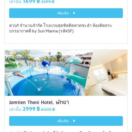
1699 ฿
เท่านั้น
3299 ฿
เพิ่มเติม
ด่วน!! จำนวนจำกัด โรงแรมสุดชิคติดหาดชะอำ ห้องติดสระ
บรรยากาศดี by Sun Marina (รหัสSF)
Jomtien Thani Hotel, พัทยา
2999 ฿
เท่านั้น
6000 ฿
เพิ่มเติม