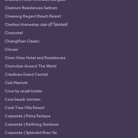
Chatrium Hotel Riverside Bangkok
Chatrium Residences Sathorn
Chaweng Regent Beach Resort
Cherburi Homestay เฌอ-บุรี โฮมสเตย์
Chezzotel
ChiangKhan Classic
Chivani
Chom View Hotel and Residences
Chomchan Around The World
Citadines Grand Central
Club Marriott
Cmor by recall hotels
Coco beach Jomtien
Coral Tree Villa Resort
Corporate | Prima Pattaya
Corporate | Raithong Somboon
Corporate | Splendid Khao Yai