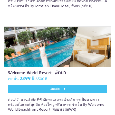
ด่วน! 1ฟรี1 จำนวนจำกัด ที่พักพัทยาจอมเทียน ติดหาด ห้องวิวทะเล
ฟรีอาหารเช้า By Jomtien Thani Hotel, พัทยา (รหัสJJ)
Welcome World Resort, พัทยา
2399 ฿
เท่านั้น
6500 ฿
เพิ่มเติม
ด่วน! จำนวนจำกัด ที่พักติดทะเล สระน้ำอลังการเป็นทางยาว
พร้อมสไลเดอร์สุดมัน ห้องใหญ่ ฟรีอาหารเช้าเย็น By Welcome
World Beachfront Resort, พัทยา(รหัสWR)