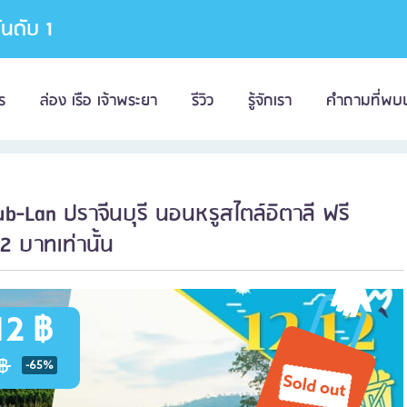
อันดับ 1
ร
ล่อง เรือ เจ้าพระยา
รีวิว
รู้จักเรา
คำถามที่พบ
ub-Lan ปราจีนบุรี นอนหรูสไตล์อิตาลี ฟรี
 บาทเท่านั้น
12 ฿
฿
-65%