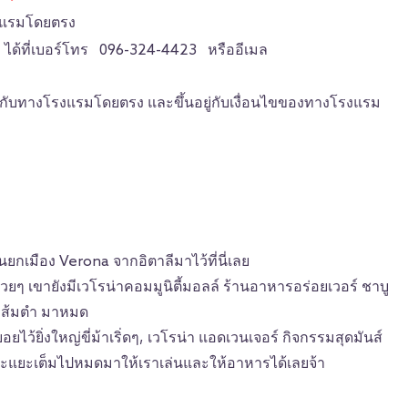
รงแรมโดยตรง
 ได้ที่เบอร์โทร 096-324-4423 หรืออีเมล
่อกับทางโรงแรมโดยตรง และขึ้นอยู่กับเงื่อนไขของทางโรงแรม
ยกเมือง Verona จากอิตาลีมาไว้ที่นี่เลย
วยๆ เขายังมีเวโรน่าคอมมูนิตี้มอลล์ ร้านอาหารอร่อยเวอร์ ชาบู
ส้มตำ มาหมด
ว้ยิ่งใหญ่ขี่ม้าเริ่ดๆ, เวโรน่า แอดเวนเจอร์ กิจกรรมสุดมันส์
เยอะแยะเต็มไปหมดมาให้เราเล่นและให้อาหารได้เลยจ้า