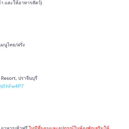
ม้า และให้อาหารสัตว์)
เมนูไทย/ฝรั่ง
esort, ปราจีนบุรี
pQd1hFw4P7
่าย อาหารเช้าฟรี
ไม่มีที่นอนและอุปกรณ์ในห้องพักเสริมให้