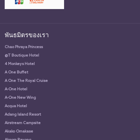
พันธมิตรของเรา
Chao Phraya Princess
@T Boutique Hotel
4 Monkeys Hotel
A One Buffet
A One The Royal Cruise
A-One Hotel
A-One New Wing
Acqua Hotel
Adang Island Resort
Airstream Campsite
Akako Omakase
Aksorn Rayong