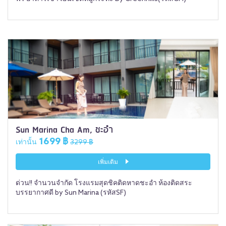
Sun Marina Cha Am, ชะอำ
1699 ฿
เท่านั้น
3299 ฿
เพิ่มเติม
ด่วน!! จำนวนจำกัด โรงแรมสุดชิคติดหาดชะอำ ห้องติดสระ
บรรยากาศดี by Sun Marina (รหัสSF)