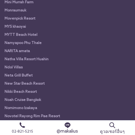
Mini Murrah Farm
Monraumsuk
Movenpick Resort
MYS khaoyai
MYTT Beach Hotel
Namyapoo Phu Thale
NARITA amata
Natha Villa Resort Huahin
Ndol Villas
Neta Grill Buffet
New Star Beach Resort
Nikki Beach Resort
Noah Cruise Bangkok
Nomimono Izakaya
Novotel Rayong Rim Pae Resort
O'nya Phuket Hotel
@makalius
ดูวอเชอร์อื่นๆ
02-821-5215
Oakwood Hotel and Residence