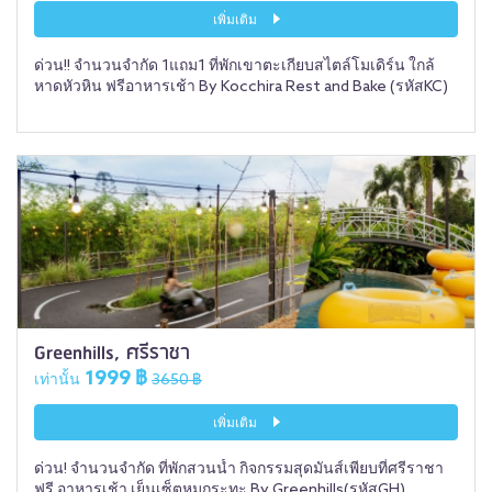
เพิ่มเติม
ด่วน!! จำนวนจำกัด 1แถม1 ที่พักเขาตะเกียบสไตล์โมเดิร์น ใกล้
หาดหัวหิน ฟรีอาหารเช้า By Kocchira Rest and Bake (รหัสKC)
Greenhills, ศรีราชา
1999 ฿
เท่านั้น
3650 ฿
เพิ่มเติม
ด่วน! จำนวนจำกัด ที่พักสวนน้ำ กิจกรรมสุดมันส์เพียบที่ศรีราชา
ฟรี อาหารเช้า เย็นเซ็ตหมูกระทะ By Greenhills(รหัสGH)