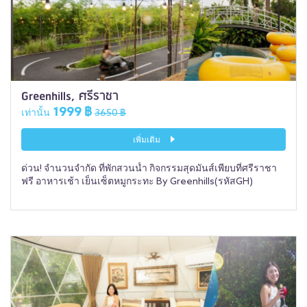
Greenhills, ศรีราชา
1999 ฿
เท่านั้น
3650 ฿
เพิ่มเติม
ด่วน! จำนวนจำกัด ที่พักสวนน้ำ กิจกรรมสุดมันส์เพียบที่ศรีราชา
ฟรี อาหารเช้า เย็นเซ็ตหมูกระทะ By Greenhills(รหัสGH)