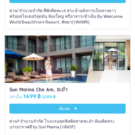
ด่วน! จำนวนจำกัด ที่พักติดทะเล สระน้ำอลังการเป็นทางยาว
พร้อมสไลเดอร์สุดมัน ห้องใหญ่ ฟรีอาหารเช้าเย็น By Welcome
World Beachfront Resort, พัทยา(รหัสWR)
Sun Marina Cha Am, ชะอำ
1699 ฿
เท่านั้น
3299 ฿
เพิ่มเติม
ด่วน!! จำนวนจำกัด โรงแรมสุดชิคติดหาดชะอำ ห้องติดสระ
บรรยากาศดี by Sun Marina (รหัสSF)