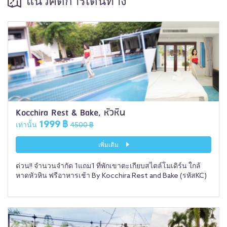
แนวคิดการเดินทาง
Kocchira Rest & Bake, หัวหิน
1999 ฿
เท่านั้น
4500 ฿
เพิ่มเติม
ด่วน!! จำนวนจำกัด 1แถม1 ที่พักเขาตะเกียบสไตล์โมเดิร์น ใกล้
หาดหัวหิน ฟรีอาหารเช้า By Kocchira Rest and Bake (รหัสKC)