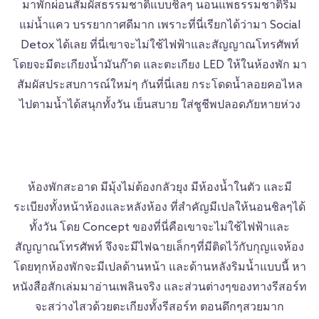
มาพักผ่อนสัมผัสธรรมชาติแบบชิลๆ นอนแพธรรมชาติริม
แม่น้ำแคว บรรยากาศดีมาก เพราะที่นี่เรียกได้ว่ามา Social
Detox ได้เลย ที่นี่เขาจะไม่ใช้ไฟฟ้าและสัญญาณโทรศัพท์
โดยจะมีตะเกียงน้ำมันก๊าด และตะเกียง LED ให้ในห้องพัก มา
สัมผัสประสบการณ์ใหม่ๆ กันที่นี่เลย กระโดดน้ำลอยคอไหล
ไปตามน้ำได้สนุกทั้งวัน เย็นสบาย ใส่ชูชีพปลอดภัยหายห่วง
ห้องพักสะอาด มีมุ้งไม่ต้องกลัวยุง มีห้องน้ำในตัว และมี
ระเบียงทั้งหน้าห้องและหลังห้อง ที่สำคัญมีเปลให้นอนชิลๆได้
ทั้งวัน โดย Concept ของที่นี่คือเขาจะไม่ใช้ไฟฟ้าและ
สัญญาณโทรศัพท์ จึงจะมีไฟฉายเล็กๆที่มีติดไว้กับกุญแจห้อง
โดยทุกห้องพักจะมีเปลด้านหน้า และด้านหลังริมน้ำแบบนี้ หา
หนังสือสักเล่มมาอ่านเพลินจริง และส่วนต่างๆของทางรีสอร์ท
จะสว่างไสวด้วยตะเกียงทั้งรีสอร์ท ตอนดึกๆสวยมาก