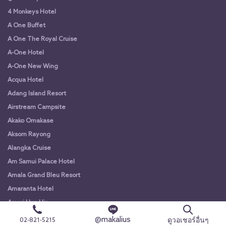
4 Monkeys Hotel
A One Buffet
A One The Royal Cruise
A-One Hotel
A-One New Wing
Acqua Hotel
Adang Island Resort
Airstream Campsite
Akako Omakase
Aksorn Rayong
Alangka Cruise
Am Samui Palace Hotel
Amala Grand Bleu Resort
Amaranta Hotel
Amari Hua Hin
Ananta Burin Resort
@makalius
ดูวอเชอร์อื่นๆ
02-821-5215