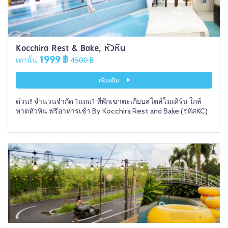
Kocchira Rest & Bake, หัวหิน
1999 ฿
เท่านั้น
4500 ฿
เพิ่มเติม
ด่วน!! จำนวนจำกัด 1แถม1 ที่พักเขาตะเกียบสไตล์โมเดิร์น ใกล้
หาดหัวหิน ฟรีอาหารเช้า By Kocchira Rest and Bake (รหัสKC)