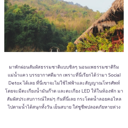
มาพักผ่อนสัมผัสธรรมชาติแบบชิลๆ นอนแพธรรมชาติริม
แม่น้ำแคว บรรยากาศดีมาก เพราะที่นี่เรียกได้ว่ามา Social
Detox ได้เลย ที่นี่เขาจะไม่ใช้ไฟฟ้าและสัญญาณโทรศัพท์
โดยจะมีตะเกียงน้ำมันก๊าด และตะเกียง LED ให้ในห้องพัก มา
สัมผัสประสบการณ์ใหม่ๆ กันที่นี่เลย กระโดดน้ำลอยคอไหล
ไปตามน้ำได้สนุกทั้งวัน เย็นสบาย ใส่ชูชีพปลอดภัยหายห่วง