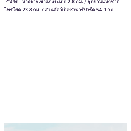
📍พิกัด : ห่างจากเขาแก่งระเบิด 2.8 กม. / อุทยานแห่งชาติ
ไทรโยค 23.8 กม. / สวนสัตว์เปิดซาฟารีปาร์ค 54.0 กม.