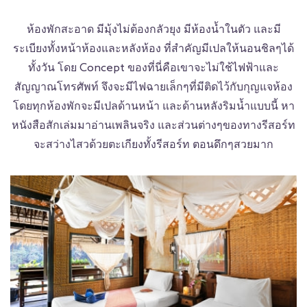
ห้องพักสะอาด มีมุ้งไม่ต้องกลัวยุง มีห้องน้ำในตัว และมี
ระเบียงทั้งหน้าห้องและหลังห้อง ที่สำคัญมีเปลให้นอนชิลๆได้
ทั้งวัน โดย Concept ของที่นี่คือเขาจะไม่ใช้ไฟฟ้าและ
สัญญาณโทรศัพท์ จึงจะมีไฟฉายเล็กๆที่มีติดไว้กับกุญแจห้อง
โดยทุกห้องพักจะมีเปลด้านหน้า และด้านหลังริมน้ำแบบนี้ หา
หนังสือสักเล่มมาอ่านเพลินจริง และส่วนต่างๆของทางรีสอร์ท
จะสว่างไสวด้วยตะเกียงทั้งรีสอร์ท ตอนดึกๆสวยมาก