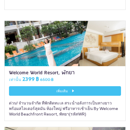
Welcome World Resort, พัทยา
2399 ฿
เท่านั้น
6500 ฿
เพิ่มเติม
ด่วน! จำนวนจำกัด ที่พักติดทะเล สระน้ำอลังการเป็นทางยาว
พร้อมสไลเดอร์สุดมัน ห้องใหญ่ ฟรีอาหารเช้าเย็น By Welcome
World Beachfront Resort, พัทยา(รหัสWR)