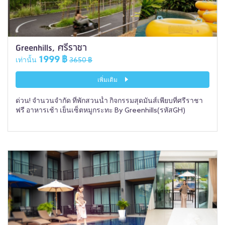
Greenhills, ศรีราชา
1999 ฿
เท่านั้น
3650 ฿
เพิ่มเติม
ด่วน! จำนวนจำกัด ที่พักสวนน้ำ กิจกรรมสุดมันส์เพียบที่ศรีราชา
ฟรี อาหารเช้า เย็นเซ็ตหมูกระทะ By Greenhills(รหัสGH)