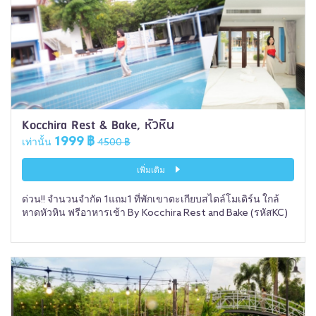
Kocchira Rest & Bake, หัวหิน
1999 ฿
เท่านั้น
4500 ฿
เพิ่มเติม
ด่วน!! จำนวนจำกัด 1แถม1 ที่พักเขาตะเกียบสไตล์โมเดิร์น ใกล้
หาดหัวหิน ฟรีอาหารเช้า By Kocchira Rest and Bake (รหัสKC)