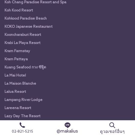
Koh Chang Paradise Resort and Spa
Koh Kood Resort
Kohkood Paradise Beach
KOKO Japanese Restaurant
Kooncharaburi Resort
Krabi La Playa Resort
Kram Farmstay
Kram Pattaya
Kuang Seafood กวง ซีฟู๊ด
La Mai Hotel
La Maison Blanche
Lalua Resort
Lampang River Lodge
Lareena Resort
Lazy Day The Resort
Le Bali Resort & Spa Pattaya
@makalius
ดูวอเชอร์อื่นๆ
02-821-5215
Le Charme