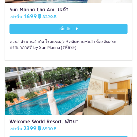
Sun Marina Cha Am, ชะอำ
1699 ฿
เท่านั้น
3299 ฿
เพิ่มเติม
ด่วน!! จำนวนจำกัด โรงแรมสุดชิคติดหาดชะอำ ห้องติดสระ
บรรยากาศดี by Sun Marina (รหัสSF)
Welcome World Resort, พัทยา
2399 ฿
เท่านั้น
6500 ฿