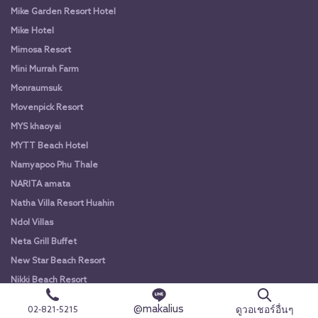
Mike Garden Resort Hotel
Mike Hotel
Mimosa Resort
Mini Murrah Farm
Monraumsuk
Movenpick Resort
MYS khaoyai
MYTT Beach Hotel
Namyapoo Phu Thale
NARITA amata
Natha Villa Resort Huahin
Ndol Villas
Neta Grill Buffet
New Star Beach Resort
Nikki Beach Resort
Noah Cruise Bangkok
@makalius
ดูวอเชอร์อื่นๆ
02-821-5215