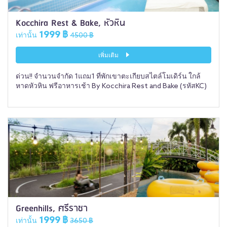
Kocchira Rest & Bake, หัวหิน
1999 ฿
เท่านั้น
4500 ฿
เพิ่มเติม
ด่วน!! จำนวนจำกัด 1แถม1 ที่พักเขาตะเกียบสไตล์โมเดิร์น ใกล้
หาดหัวหิน ฟรีอาหารเช้า By Kocchira Rest and Bake (รหัสKC)
Greenhills, ศรีราชา
1999 ฿
เท่านั้น
3650 ฿