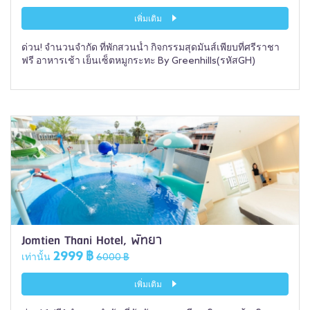
เพิ่มเติม
ด่วน! จำนวนจำกัด ที่พักสวนน้ำ กิจกรรมสุดมันส์เพียบที่ศรีราชา
ฟรี อาหารเช้า เย็นเซ็ตหมูกระทะ By Greenhills(รหัสGH)
Jomtien Thani Hotel, พัทยา
2999 ฿
เท่านั้น
6000 ฿
เพิ่มเติม