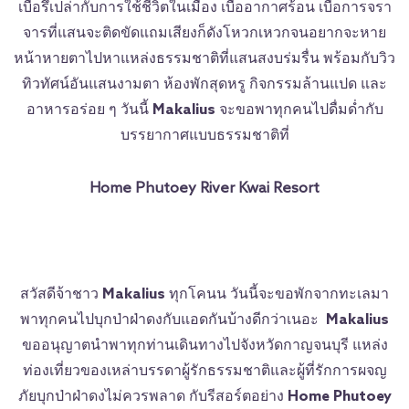
เบื่อรึเปล่ากับการใช้ชีวิตในเมือง เบื่ออากาศร้อน เบื่อการจรา
จารที่แสนจะติดขัดแถมเสียงก็ดังโหวกเหวกจนอยากจะหาย
หน้าหายตาไปหาแหล่งธรรมชาติที่แสนสงบร่มรื่น พร้อมกับวิว
ทิวทัศน์อันแสนงามตา ห้องพักสุดหรู กิจกรรมล้านแปด และ
อาหารอร่อย ๆ วันนี้
Makalius
จะขอพาทุกคนไปดื่มด่ำกับ
บรรยากาศแบบธรรมชาติที่
Home Phutoey River Kwai Resort
สวัสดีจ้าชาว
Makalius
ทุกโคนน วันนี้จะขอพักจากทะเลมา
พาทุกคนไปบุกป่าฝ่าดงกับแอดกันบ้างดีกว่าเนอะ
Makalius
ขออนุญาตนำพาทุกท่านเดินทางไปจังหวัดกาญจนบุรี แหล่ง
ท่องเที่ยวของเหล่าบรรดาผู้รักธรรมชาติและผู้ที่รักการผจญ
ภัยบุกป่าฝ่าดงไม่ควรพลาด กับรีสอร์ตอย่าง
Home Phutoey