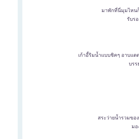
มาพักที่นี่มุมไห
รับรอ
เก้าอี้ริมน้ำแบบชิคๆ อาบแด
บรรย
สระว่ายน้ำรวมของ
มอง