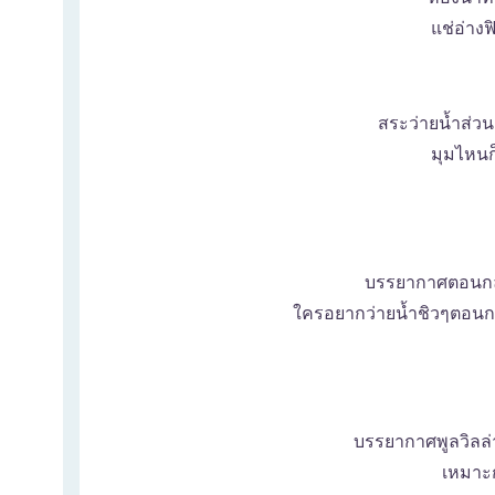
แช่อ่าง
สระว่ายน้ำส่ว
มุมไหนก็
บรรยากาศตอนกลา
ใครอยากว่ายน้ำชิวๆตอนกลา
บรรยากาศพูลวิลล
เหมาะก