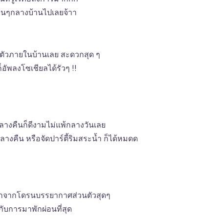
ฟินๆกลางบ้านไปเลยจ้าา
นตัวภายในบ้านเลย สะดวกสุด ๆ
อัพลงโซเชียลได้รัวๆ !!
งคืนก็ดีงามไม่แพ้กลางวันเลย
งคืน หรือจัดปาร์ตี้ริมสระน้ำ ก็ได้หมดด
่าจากโดรนบรรยากาศส่วนตัวสุดๆ
ับการมาพักผ่อนที่สุด