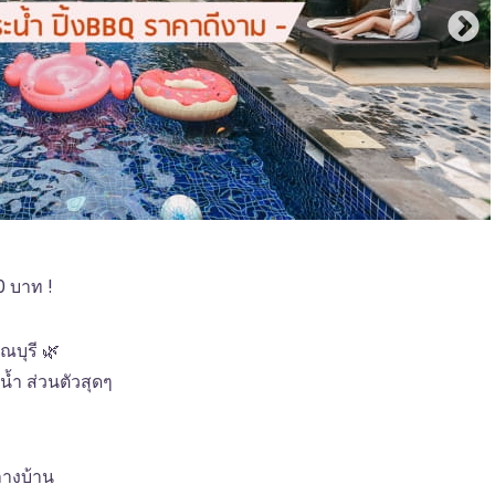
0 บาท !
ณบุรี 🌿
ยน้ำ ส่วนตัวสุดๆ
ลางบ้าน