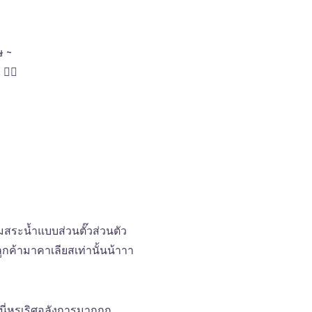
ษ ~
👈🏼
สระน้ำแบบส่วนตั๊วส่วนตัว
ูกค้ามาคาเลียสเท่านั้นน้าาา
ี่นี่หรูเริศอลังการมากกก