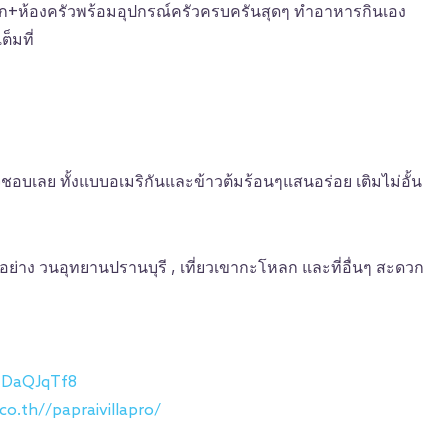
ก+ห้องครัวพร้อมอุปกรณ์ครัวครบครันสุดๆ ทำอาหารกินเอง
็มที่
ชอบเลย ทั้งแบบอเมริกันและข้าวต้มร้อนๆแสนอร่อย เติมไม่อั้น
รี อย่าง วนอุทยานปรานบุรี , เที่ยวเขากะโหลก และที่อื่นๆ สะดวก
tDaQJqTf8
o.th//papraivillapro/