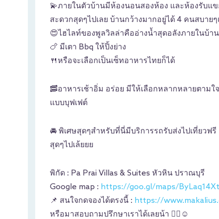
💫ภายในตัวบ้านมีห้องนอนสองห้อง และห้องรับแข
สะดวกสุดๆไปเลย บ้านกว้างมากอยู่ได้ 4 คนสบายๆเต
😍ไฮไลท์ของพูลวิลล่าคืออ่างน้ำสุดอลังภายในบ้าน
🍗 มีเตา Bbq ให้ปิ้งย่าง
🍴หรือจะเลือกเป็นเซ็ทอาหารไทยก็ได้
🥓อาหารเช้าอิ่ม อร่อย มีให้เลือกหลากหลายตามใจ
แบบบุฟเฟต์
🚘 พิเศษสุดๆสำหรับที่นี่มีบริการรถรับส่งไปเที่ยวฟ
สุดๆไปเล้ยยย
พิกัด : Pa Prai Villas & Suites หัวหิน ปราณบุรี
Google map :
https://goo.gl/maps/ByLaq14X
📌 สนใจกดจองได้ตรงนี้ :
https://www.makalius.c
หรือมาสอบถามปรึกษาเราได้เลยน้า 👇🏼☺️