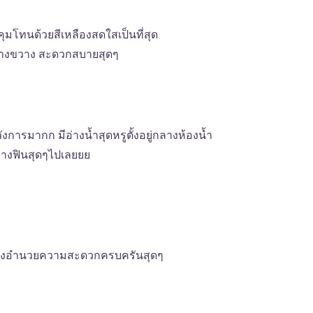
คุมโทนด้วยสีเหลืองสดใสเป็นที่สุด
ว้างขวาง สะดวกสบายสุดๆ
่อลังการมากก มีอ่างน้ำสุดหรูตั้งอยู่กลางห้องน้ำ
่างฟินสุดๆไปเลยยย
 สิ่งอำนวยความสะดวกครบครันสุดๆ