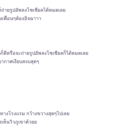
นก็ถ่ายรูปอัพลงโซเชียลได้หมดเลย
งเพื่อนๆต้องอิจฉาาา
ดก็ดีหรือจะถ่ายรูปอัพลงโซเชียลก็ได้หมดเลย
ากาศเงียบสงบสุดๆ
ทางโรงแรม กว้างขวางสุดๆไปเลย
เห็นวิวภูเขาด้วยย