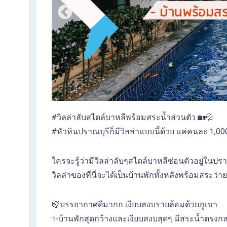
#วิลล่าลับสไตล์บาหลีพร้อมสระน้ำส่วนตัว 🏡💦
#หัวหินปราณบุรีก็มีวิลล่าแบบนี้ด้วย แค่คนละ 1,00
ใครจะรู้ว่ามีวิลล่าลับๆสไตล์บาหลีซ่อนตัวอยู่ในปรา
วิลล่าของที่นี่จะได้เป็นบ้านพักทั้งหลังพร้อมสระว่า
🍃บรรยากาศดีมากก เงียบสงบรายล้อมด้วยภูเขา
✨บ้านพักสุดกว้างและเงียบสงบสุดๆ มีสระน้ำตรงก