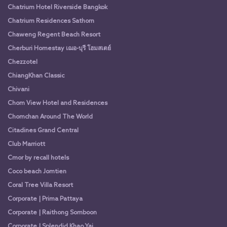
Chatrium Hotel Riverside Bangkok
Chatrium Residences Sathorn
Chaweng Regent Beach Resort
Cherburi Homestay เฌอ-บุรี โฮมสเตย์
Chezzotel
ChiangKhan Classic
Chivani
Chom View Hotel and Residences
Chomchan Around The World
Citadines Grand Central
Club Marriott
Cmor by recall hotels
Coco beach Jomtien
Coral Tree Villa Resort
Corporate | Prima Pattaya
Corporate | Raithong Somboon
Corporate | Splendid Khao Yai