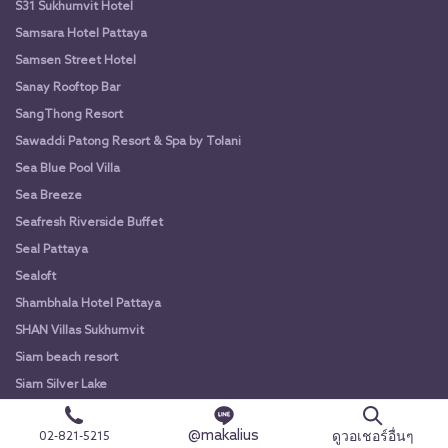
S31 Sukhumvit Hotel
Samsara Hotel Pattaya
Samsen Street Hotel
Sanay Rooftop Bar
SangThong Resort
Sawaddi Patong Resort & Spa by Tolani
Sea Blue Pool Villa
Sea Breeze
Seafresh Riverside Buffet
Seal Pattaya
Sealoft
Shambhala Hotel Pattaya
SHAN Villas Sukhumvit
Siam beach resort
Siam Silver Lake
Sichang Marina Resort
@makalius
ดูวอเชอร์อื่นๆ
02-821-5215
Social Glamping