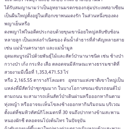
ได้รับสมญานามว่าเป็นอุทยานมรดกของกลุ่มประเทศอาเซียน
เป็นผืนใหญ่ตั้งอยู่ในเทือกเขาพนมดงรัก ในส่วนหนึ่งของดง
พญาเย็นหรือ
ดงพญาไฟในอดีตประกอบด้วยขุนเขาน้อยใหญ่สลับซับซ้อน
หลายลูก เป็นแหล่งกำเนิดของ ต้นน้ำลำธารที่สำคัญหลายสาย
เช่น แม่น้ำนครนายก และแม่น้ำมูล
อุดมสมบูรณ์ไปด้วยพันธุ์ไม้และสัตว์ป่านานาชนิด เช่น ช้างป่า
กวางป่า เก้ง กระทิง เสือ ตลอดจนมีลักษณะทางธรรมชาติที่
สวยงามมีเนื้อที่ 1,353,471.53 ไร่
หรือ 2,165.55 ตารางกิโลเมตร อุทยานแห่งชาติเขาใหญ่เป็น
แหล่งที่มีสัตว์ป่าชุกชุมมาก ในบางโอกาสขณะขับรถยนต์ไป
ตามถนน จะสามารถเห็นสัตว์ป่าเดินผ่านหรือออกหากินตาม
ทุ่งหญ้า หรืออาจจะเห็นโขลงช้างออกหากินริมถนน บริเวณ
ตั้งแต่ที่ชมทิวทัศน์กิโลเมตรที่ 30 จนถึงปากทางข้ามสะพาน
หนองผักชี ตลอดจนโป่งต้นไทร ในปัจจุบัน
ถ้าขับรถยนต์ขึ้นเขาใหญ่ทางด่านตรวจเนินหอมข้ามสะพาน