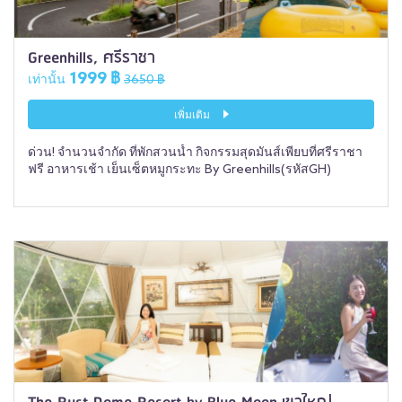
Greenhills, ศรีราชา
1999 ฿
เท่านั้น
3650 ฿
เพิ่มเติม
ด่วน! จำนวนจำกัด ที่พักสวนน้ำ กิจกรรมสุดมันส์เพียบที่ศรีราชา
ฟรี อาหารเช้า เย็นเซ็ตหมูกระทะ By Greenhills(รหัสGH)