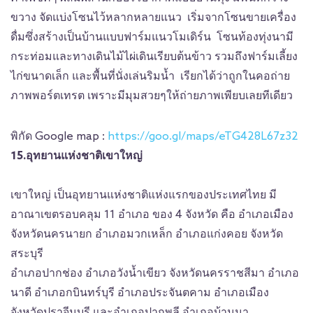
ขวาง จัดแบ่งโซนไว้หลากหลายแนว เริ่มจากโซนขายเครื่อง
ดื่มซึ่งสร้างเป็นบ้านแบบฟาร์มแนวโมเดิร์น โซนท้องทุ่งนามี
กระท่อมและทางเดินไม้ไผ่เดินเรียบต้นข้าว รวมถึงฟาร์มเลี้ยง
ไก่ขนาดเล็ก และพื้นที่นั่งเล่นริมน้ำ เรียกได้ว่าถูกในคอถ่าย
ภาพพอร์ตเทรต เพราะมีมุมสวยๆให้ถ่ายภาพเพียบเลยทีเดียว
พิกัด Google map :
https://goo.gl/maps/eTG428L67z32
15.อุทยานแห่งชาติเขาใหญ่
เขาใหญ่ เป็นอุทยานแห่งชาติแห่งแรกของประเทศไทย มี
อาณาเขตรอบคลุม 11 อำเภอ ของ 4 จังหวัด คือ อำเภอเมือง
จังหวัดนครนายก อำเภอมวกเหล็ก อำเภอแก่งคอย จังหวัด
สระบุรี
อำเภอปากช่อง อำเภอวังน้ำเขียว จังหวัดนครราชสีมา อำเภอ
นาดี อำเภอกบินทร์บุรี อำเภอประจันตคาม อำเภอเมือง
จังหวัดปราจีนบุรี และอำเภอปากพลี อำเภอบ้านนา