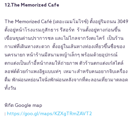
12.The Memorized Cafe
The Memorized Café (เดอะเมมโมไรซ์) ตั้งอยู่ริมถนน 3049
ตั้งอยู่หน้าโรงแรมภูสักธาร รีสอร์ท ร้านตั้งอยู่ทางก่อนขึ้น
เขื่อนขุนด่านปราการชล และไม่ไกลจากวังตะไคร้ เป็นร้าน
กาแฟที่เดินทางสะดวก ตั้งอยู่ในเส้นทางท่องเที่ยวขึ้นชื่อของ
นครนายก หน้าร้านมีสนามหญ้าเล็กๆ พร้อมด้วยอุปกรณ์
ตกแต่งเป็นเก้าอี้หน้ากลมให้ถ่ายภาพ ตัวร้านตกแต่งเก๋สไตล์
ลอฟต์ด้วยกำแพงอิฐแบบเท่ๆ เหมาะสำหรับคนอยากจิบเครื่อง
ดื่ม พักผ่อนหย่อนใจนั่งพักผ่อนหลังจากที่ตะลอนเที่ยวมาตลอด
ทั้งวัน
พิกัด Google map
:
https://goo.gl/maps/KZXgTRmZAVT2