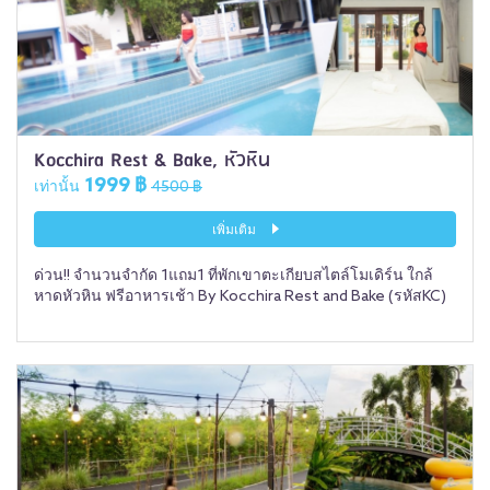
Kocchira Rest & Bake, หัวหิน
1999 ฿
เท่านั้น
4500 ฿
เพิ่มเติม
ด่วน!! จำนวนจำกัด 1แถม1 ที่พักเขาตะเกียบสไตล์โมเดิร์น ใกล้
หาดหัวหิน ฟรีอาหารเช้า By Kocchira Rest and Bake (รหัสKC)