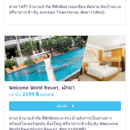
ด่วน! 1ฟรี1 จำนวนจำกัด ที่พักพัทยาจอมเทียน ติดหาด ห้องวิวทะเล
ฟรีอาหารเช้า By Jomtien Thani Hotel, พัทยา (รหัสJJ)
Welcome World Resort, พัทยา
2399 ฿
เท่านั้น
6500 ฿
เพิ่มเติม
ด่วน! จำนวนจำกัด ที่พักติดทะเล สระน้ำอลังการเป็นทางยาว
พร้อมสไลเดอร์สุดมัน ห้องใหญ่ ฟรีอาหารเช้าเย็น By Welcome
World Beachfront Resort, พัทยา(รหัสWR)