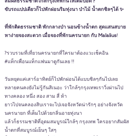
สัมผัสธรรมชาติใกล้กรุงเทพกันให้เต็มปอด ?
ขับรถแปปเดียวก็ไปพักผ่อนริมทุ่งนา ป่าไม้ น้ำตกชิลๆได้ ✨
ที่พักติดธรรมชาติ พักกลางป่า นอนข้างน้ำตก สุดแสนสบาย
หาง่ายจองสะดวก เมื่อจองที่พักนครนายก กับ Malalius
!
?รวบรวมที่เที่ยวนครนายกที่ใครมาต้องแวะเช็คอิน
#แท็กเพื่อนแท็กแฟนมาดูกันเลย !!
วันหยุดแค่เสาร์อาทิตย์ก็ไปพักผ่อนได้แบบชิลๆกันไปเลย
หลายคนคงยังไม่รู้กันสิเนอะ ว่าใกล้ๆกรุงเทพเราวิ่งผ่านไป
ทางคลอง หนึ่ง สอง สาม สี่ ห้า
ยาวไปจนคลองสิบเราจะไปเจอจังหวัดน่ารักๆ อย่างจังหวัด
นครนายก ที่เต็มไปด้วยกลิ่นอายทุ่งนา
แล้วก็ธรรมชาติที่อุดมสมบูรณ์ใกล้ๆ กรุงเทพ ใครอยากสัมผัส
น้ำตกที่สมบูรณ์เย็นๆ ใสๆ