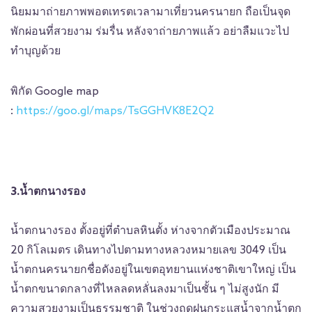
นิยมมาถ่ายภาพพอตเทรตเวลามาเที่ยวนครนายก ถือเป็นจุด
พักผ่อนที่สวยงาม ร่มรื่น หลังจาถ่ายภาพแล้ว อย่าลืมแวะไป
ทำบุญด้วย
พิกัด Google map
:
https://goo.gl/maps/TsGGHVK8E2Q2
3.น้ำตกนางรอง
น้ำตกนางรอง ตั้งอยู่ที่ตำบลหินตั้ง ห่างจากตัวเมืองประมาณ
20 กิโลเมตร เดินทางไปตามทางหลวงหมายเลข 3049 เป็น
น้ำตกนครนายกชื่อดังอยู่ในเขตอุทยานแห่งชาติเขาใหญ่ เป็น
น้ำตกขนาดกลางที่ไหลลดหลั่นลงมาเป็นชั้น ๆ ไม่สูงนัก มี
ความสวยงามเป็นธรรมชาติ ในช่วงฤดูฝนกระแสน้ำจากน้ำตก