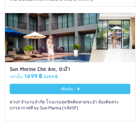
Sun Marina Cha Am, ชะอำ
1699 ฿
เท่านั้น
3299 ฿
เพิ่มเติม
ด่วน!! จำนวนจำกัด โรงแรมสุดชิคติดหาดชะอำ ห้องติดสระ
บรรยากาศดี by Sun Marina (รหัสSF)