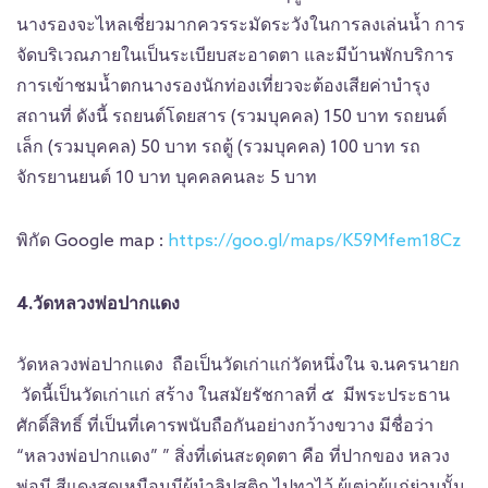
นางรองจะไหลเชี่ยวมากควรระมัดระวังในการลงเล่นน้ำ การ
จัดบริเวณภายในเป็นระเบียบสะอาดตา และมีบ้านพักบริการ
การเข้าชมน้ำตกนางรองนักท่องเที่ยวจะต้องเสียค่าบำรุง
สถานที่ ดังนี้ รถยนต์โดยสาร (รวมบุคคล) 150 บาท รถยนต์
เล็ก (รวมบุคคล) 50 บาท รถตู้ (รวมบุคคล) 100 บาท รถ
จักรยานยนต์ 10 บาท บุคคลคนละ 5 บาท
พิกัด Google map :
https://goo.gl/maps/K59Mfem18Cz
4.วัดหลวงพ่อปากแดง
วัดหลวงพ่อปากแดง ถือเป็นวัดเก่าแก่วัดหนึ่งใน จ.นครนายก
วัดนี้เป็นวัดเก่าแก่ สร้าง ในสมัยรัชกาลที่ ๕ มีพระประธาน
ศักดิ์สิทธิ์ ที่เป็นที่เคารพนับถือกันอย่างกว้างขวาง มีชื่อว่า
“หลวงพ่อปากแดง” ” สิ่งที่เด่นสะดุดตา คือ ที่ปากของ หลวง
พ่อมี สีแดงสดเหมือนมีผู้นำลิปสติก ไปทาไว้ ผู้เฒ่าผู้แก่ย่านนั้น