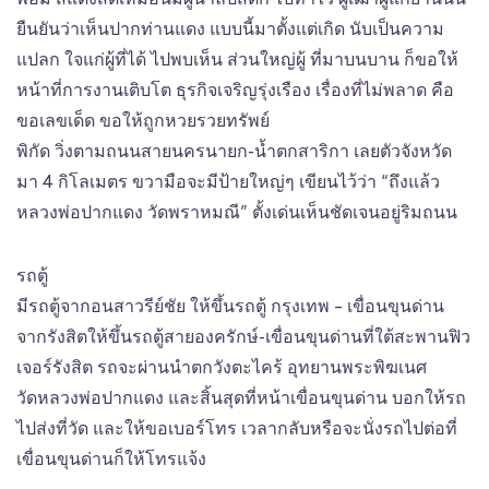
ยืนยันว่าเห็นปากท่านแดง แบบนี้มาตั้งแต่เกิด นับเป็นความ
แปลก ใจแก่ผู้ที่ได้ ไปพบเห็น ส่วนใหญ่ผู้ ที่มาบนบาน ก็ขอให้
หน้าที่การงานเติบโต ธุรกิจเจริญรุ่งเรือง เรื่องที่ไม่พลาด คือ
ขอเลขเด็ด ขอให้ถูกหวยรวยทรัพย์
พิกัด วิ่งตามถนนสายนครนายก-น้ำตกสาริกา เลยตัวจังหวัด
มา 4 กิโลเมตร ขวามือจะมีป้ายใหญ่ๆ เขียนไว้ว่า “ถึงแล้ว
หลวงพ่อปากแดง วัดพราหมณี” ตั้งเด่นเห็นชัดเจนอยู่ริมถนน
รถตู้
มีรถตู้จากอนสาวรีย์ชัย ให้ขึ้นรถตู้ กรุงเทพ – เขื่อนขุนด่าน
จากรังสิตให้ขึ้นรถตู้สายองครักษ์-เขื่อนขุนด่านที่ใต้สะพานฟิว
เจอร์รังสิต รถจะผ่านนำตกวังตะไคร้ อุทยานพระพิฆเนศ
วัดหลวงพ่อปากแดง และสิ้นสุดที่หน้าเขื่อนขุนด่าน บอกให้รถ
ไปส่งที่วัด และให้ขอเบอร์โทร เวลากลับหรือจะนั่งรถไปต่อที่
เขื่อนขุนด่านก็ให้โทรแจ้ง