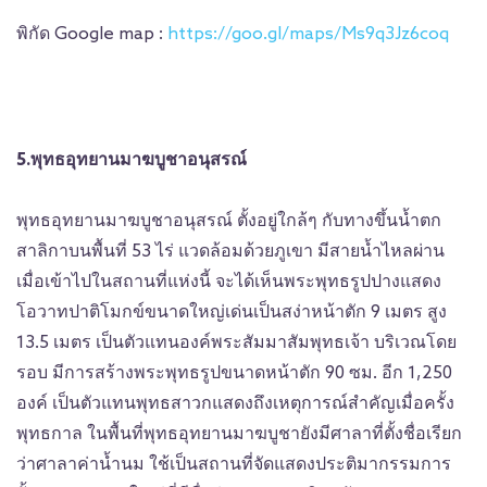
พิกัด Google map :
https://goo.gl/maps/Ms9q3Jz6coq
5.พุทธอุทยานมาฆบูชาอนุสรณ์
พุทธอุทยานมาฆบูชาอนุสรณ์ ตั้งอยู่ใกล้ๆ กับทางขึ้นน้ำตก
สาลิกาบนพื้นที่ 53 ไร่ แวดล้อมด้วยภูเขา มีสายน้ำไหลผ่าน
เมื่อเข้าไปในสถานที่แห่งนี้ จะได้เห็นพระพุทธรูปปางแสดง
โอวาทปาติโมกข์ขนาดใหญ่เด่นเป็นสง่าหน้าตัก 9 เมตร สูง
13.5 เมตร เป็นตัวแทนองค์พระสัมมาสัมพุทธเจ้า บริเวณโดย
รอบ มีการสร้างพระพุทธรูปขนาดหน้าตัก 90 ซม. อีก 1,250
องค์ เป็นตัวแทนพุทธสาวกแสดงถึงเหตุการณ์สำคัญเมื่อครั้ง
พุทธกาล ในพื้นที่พุทธอุทยานมาฆบูชายังมีศาลาที่ตั้งชื่อเรียก
ว่าศาลาค่าน้ำนม ใช้เป็นสถานที่จัดแสดงประติมากรรมการ