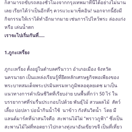
ก็สามารถขับรถสองชั่วโมงจากกรุงเทพมาที่นี่ได้อย่างไม่นาน
เลย เรียกได้ว่าเป็นอีกที่ๆ ควรแวะมาเช็คอิน! นอกจากนี้ยังมี
กิจกรรมให้เราได้ทำอีกมากมาย เช่นการไปไหว้พระ ล่องแก่ง
หรือ เล่นน้ำตก
เราจะไปเริ่มกันที่.....
1.ภูกะเหรี่ยง
ภูกะเหรี่ยง ตั้งอยู่ในตำบลศรีนาวา อำเภอเมือง จังหวัด
นครนายก เป็นแหล่งเรียนรู้ที่ยึดหลักเศรษฐกิจพอเพียงของ
พระบาทสมเด็จพระปรมินทรมหาภูมิพลอดุลยเดช มาเป็น
แนวทางการดำเนินชีวิตที่เรียบง่าย บนพื้นที่กว่า 50 ไร่ ใน
บรรยากาศที่ร่มรื่นประกอบไปด้วย พันธุ์ไม้ สวนผลไม้ สัตว์
เลี้ยง บ่อปลา บ่อน้ำกินน้ำใช้ นาข้าว กังหันวิดน้ำ โดย มี
แลนด์มาร์คที่น่าสนใจคือ สะพานไม้ไผ่ “พราวภูฟ้า” ซึ่งเป็น
สะพานไม้ไผ่ที่ทอดยาวไปกลางทุ่งนาอันเขียวขจี เป็นที่เที่ยว