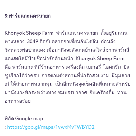
9.ฟาร์มแกะนครนายก
Khonyok Sheep Farm ฟาร์มแกะนครนายก ตั้งอยู่ริมถนน
ทางหลวง 3049 ติดกับตลาดอาเชี่ยนอินโดจีน ก่อนถึง
วัดหลวงพ่อปากแดง เมื่อมาถึงจะสังเกตบ้านสไตล์ชาวฟาร์มสี
แดงสดใสมีป้ายชื่อน่ารักด้านหน้า Khonyok Sheep Farm
คือ ฟาร์มแกะ ที่มีร้านอาหาร เครื่องดื่ม เบเกอรี่ ไอศกรีม บิง
ชู เรียกได้ว่าครบ การตกแต่งสถานที่น่ารักสวยงาม มีมุมสวย
เก๋ ให้ถ่ายภาพหลากมุม เป็นอีกหนึ่งจุดเช็คอินที่เหมาะสำหรับ
มานั่งแวะพักระหว่างทาง ชมบรรยากาศ จิบเครื่องดื่ม ทาน
อาหารอร่อย
พิกัด Google map
:
https://goo.gl/maps/1vwxMvTWBYD2