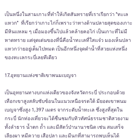
เป็นหนึ่งในสามเกาะที่ทำให้เกิดสันทรายที่เราเรียกว่า "ทะเล
แหวก" ที่เรียกว่าเกาะไก่ก็เพราะว่าทางด้านปลายสุดของเกาะ
มีหินแหลม ๆ เมื่อมองขึ้นไปแล้วคล้ายคอไก่ เป็นเกาะที่ไม่มี
หาดทราย แต่จุดเด่นของที่นี่คือน้ำทะเลที่ใสแจ๋ว มองเห็นปลา
แหวกว่ายอยู่เต็มไปหมด เป็นอีกหนึ่งจุดดำน้ำที่สวยแห่งหนึ่ง
ของทะเลกระบี่เลยทีเดียว
17.อุทยานแห่งชาติเขาพนมเบญจา
เป็นอุทยานทางบกแห่งเดียวของจังหวัดกระบี่ ประกอบด้วย
เทือกเขาสูงสลับซับซ้อนในแนวเหนือจรดใต้ มียอดเขาพนม
เบญจาซึ่งสูง 1,397 เมตร จากระดับน้ำทะเล ซึ่งสูงที่สุดใน
กระบี่ นักท่องเที่ยวจะได้ชื่นชมกับทิวทัศน์ธรรมชาติสวยงาม
ทั้งลำธาร น้ำตก ถ้ำ และมีสัตว์ป่านานาชนิด เช่น สมเสร็จ
เลียงผา หมีควาย เสือปลา และมีนกที่สามารถพบเห็นได้