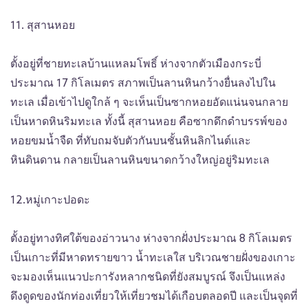
11. สุสานหอย
ตั้งอยู่ที่ชายทะเลบ้านแหลมโพธิ์ ห่างจากตัวเมืองกระบี่
ประมาณ 17 กิโลเมตร สภาพเป็นลานหินกว้างยื่นลงไปใน
ทะเล เมื่อเข้าไปดูใกล้ ๆ จะเห็นเป็นซากหอยอัดแน่นจนกลาย
เป็นหาดหินริมทะเล ทั้งนี้ สุสานหอย คือซากดึกดำบรรพ์ของ
หอยขมน้ำจืด ที่ทับถมจับตัวกันบนชั้นหินลิกไนต์และ
หินดินดาน กลายเป็นลานหินขนาดกว้างใหญ่อยู่ริมทะเล
12.หมู่เกาะปอดะ
ตั้งอยู่ทางทิศใต้ของอ่าวนาง ห่างจากฝั่งประมาณ 8 กิโลเมตร
เป็นเกาะที่มีหาดทรายขาว น้ำทะเลใส บริเวณชายฝั่งของเกาะ
จะมองเห็นแนวปะการังหลากชนิดที่ยังสมบูรณ์ จึงเป็นแหล่ง
ดึงดูดของนักท่องเที่ยวให้เที่ยวชมได้เกือบตลอดปี และเป็นจุดที่