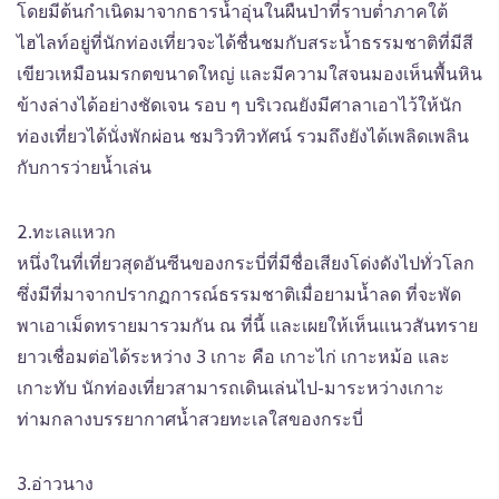
โดยมีต้นกำเนิดมาจากธารน้ำอุ่นในผืนป่าที่ราบต่ำภาคใต้
ไฮไลท์อยู่ที่นักท่องเที่ยวจะได้ชื่นชมกับสระน้ำธรรมชาติที่มีสี
เขียวเหมือนมรกตขนาดใหญ่ และมีความใสจนมองเห็นพื้นหิน
ข้างล่างได้อย่างชัดเจน รอบ ๆ บริเวณยังมีศาลาเอาไว้ให้นัก
ท่องเที่ยวได้นั่งพักผ่อน ชมวิวทิวทัศน์ รวมถึงยังได้เพลิดเพลิน
กับการว่ายน้ำเล่น
2.ทะเลแหวก
หนึ่งในที่เที่ยวสุดอันซีนของกระบี่ที่มีชื่อเสียงโด่งดังไปทั่วโลก
ซึ่งมีที่มาจากปรากฏการณ์ธรรมชาติเมื่อยามน้ำลด ที่จะพัด
พาเอาเม็ดทรายมารวมกัน ณ ที่นี้ และเผยให้เห็นแนวสันทราย
ยาวเชื่อมต่อได้ระหว่าง 3 เกาะ คือ เกาะไก่ เกาะหม้อ และ
เกาะทับ นักท่องเที่ยวสามารถเดินเล่นไป-มาระหว่างเกาะ
ท่ามกลางบรรยากาศน้ำสวยทะเลใสของกระบี่
3.อ่าวนาง