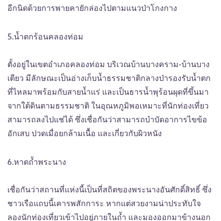
อีกนิดด้วยการพายคายักล่องไปตามแนวป่าโกงกาง
5.น้ำตกร้อนคลองท่อม
ตั้งอยู่ในเขตอำเภอคลองท่อม บริเวณบ้านบางคราม-บ้านบาง
เตียว มีลักษณะเป็นอ่างเก็บน้ำธรรมชาติกลางป่ารองรับน้ำตก
ที่ไหลมาพร้อมกับสายน้ำแร่ และเป็นธารน้ำพุร้อนผุดที่ขึ้นมา
จากใต้ดินตามธรรมชาติ ในอุณหภูมิพอเหมาะที่นักท่องเที่ยว
สามารถลงไปแช่ได้ ซึ่งเชื่อกันว่าสามารถบำบัดอาการไขข้อ
อักเสบ ปวดเมื่อยกล้ามเนื้อ และเกี่ยวกับผิวหนัง
6.หาดถ้ำพระนาง
เชื่อกันว่าสถานที่แห่งนี้เป็นที่สถิตของพระนางอันศักดิ์สิทธิ์ ซึ่ง
ชาวเรือแถบนี้เคารพสักการะ หากแต่สวยงามน่าประทับใจ
ลองนักท่องเที่ยวเข้าไปอยู่ภายในถ้ำ และมองออกมาข้างนอก