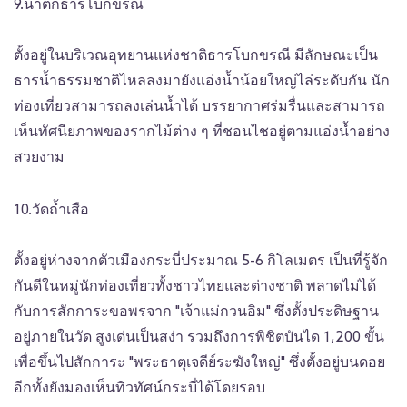
9.น้ำตกธารโบกขรณี
ตั้งอยู่ในบริเวณอุทยานแห่งชาติธารโบกขรณี มีลักษณะเป็น
ธารน้ำธรรมชาติไหลลงมายังแอ่งน้ำน้อยใหญ่ไล่ระดับกัน นัก
ท่องเที่ยวสามารถลงเล่นน้ำได้ บรรยากาศร่มรื่นและสามารถ
เห็นทัศนียภาพของรากไม้ต่าง ๆ ที่ชอนไชอยู่ตามแอ่งน้ำอย่าง
สวยงาม
10.วัดถ้ำเสือ
ตั้งอยู่ห่างจากตัวเมืองกระบี่ประมาณ 5-6 กิโลเมตร เป็นที่รู้จัก
กันดีในหมู่นักท่องเที่ยวทั้งชาวไทยและต่างชาติ พลาดไม่ได้
กับการสักการะขอพรจาก "เจ้าแม่กวนอิม" ซึ่งตั้งประดิษฐาน
อยู่ภายในวัด สูงเด่นเป็นสง่า รวมถึงการพิชิตบันได 1,200 ขั้น
เพื่อขึ้นไปสักการะ "พระธาตุเจดีย์ระฆังใหญ่" ซึ่งตั้งอยู่บนดอย
อีกทั้งยังมองเห็นทิวทัศน์กระบี่ได้โดยรอบ