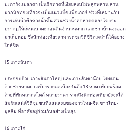
ปะการังแปลกตา เป็นอีกหาดที่เงียบสงบไม่พลุกพล่าน ส่วน
มากนักท่องเที่ยวจะเป็นแนวแบ็คแพ็กเกอร์ ช่วงที่เหมาะกับ
การเล่นน้ำคือช่วงน้ำขึ้น ส่วนช่วงน้ำลดหาดคลองโขงจะ
ปรากฏให้เห็นแนวตะกอนดินจำนวนมาก และชาวบ้านจะออก
มาเก็บหอย ซึ่งนักท่องเที่ยวสามารถชมวิถีชีวิตเหล่านี้ได้อย่าง
ใกล้ชิด
15.เกาะลันตา
ประกอบด้วย เกาะลันตาใหญ่ และเกาะลันตาน้อย โดดเด่น
ด้วยชายหาดยาวเรียงรายต่อเนื่องกันถึง 13 หาด เพียบพร้อม
ด้วยที่พักหลากสไตล์ หลายราคา รวมถึงนักท่องเที่ยวยังจะได้
สัมผัสเสน่ห์วิถีชุมชนที่แสนสงบของชาวไทย-จีน ชาวไทย-
มุสลิม ที่อาศัยอยู่ร่วมกันอย่างเป็นสุข
16.เกาะไก่