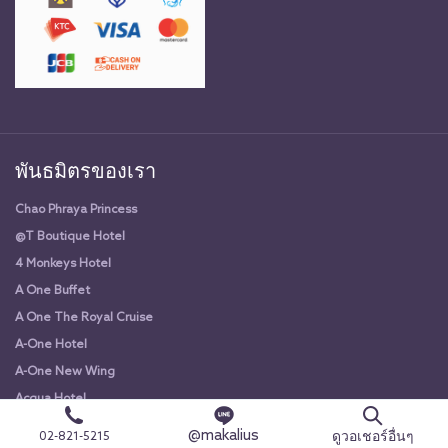
พันธมิตรของเรา
Chao Phraya Princess
@T Boutique Hotel
4 Monkeys Hotel
A One Buffet
A One The Royal Cruise
A-One Hotel
A-One New Wing
Acqua Hotel
Adang Island Resort
@makalius
ดูวอเชอร์อื่นๆ
02-821-5215