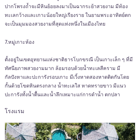
ปากโพรงถ้ำจะมีหินย้อยลงมาเป็นฉากระย้าสวยงาม มีท้อง
ทะเลกว้างและเกาะน้อยใหญ่เรียงราย ในยามพระอาทิตย์ตก
จะเป็นมุมมองสวยงามที่สุดแห่งหนึ่งในเมืองไทย
7.หมู่เกาะห้อง
ตั้งอยู่ในเขตอุทยานแห่งชาติธารโบกขรณี เป็นเกาะเล็ก ๆ ที่มี
ทัศนียภาพสวยงามมาก ล้อมรอบด้วยน้ำทะเลสีคราม มี
กัลปังหาและปะการังรอบเกาะ มีเวิ้งหาดสองหาดติดกันโดย
กั้นด้วยโขดหินตรงกลาง น้ำทะเลใส หาดทรายขาว มีแนว
ปะการังทั้งน้ำตื้นและน้ำลึกเหมาะแก่การดำน้ำ ตกปลา
โรงแรม