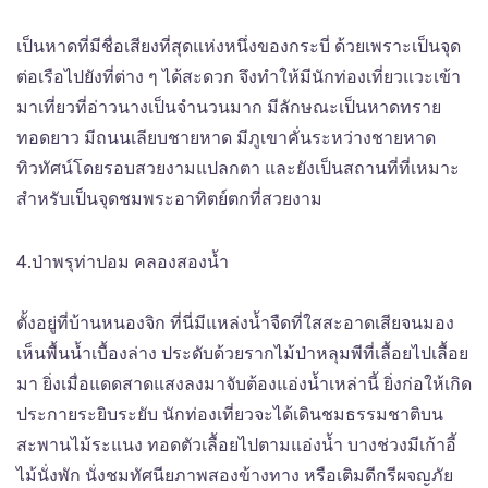
เป็นหาดที่มีชื่อเสียงที่สุดแห่งหนึ่งของกระบี่ ด้วยเพราะเป็นจุด
ต่อเรือไปยังที่ต่าง ๆ ได้สะดวก จึงทำให้มีนักท่องเที่ยวแวะเข้า
มาเที่ยวที่อ่าวนางเป็นจำนวนมาก มีลักษณะเป็นหาดทราย
ทอดยาว มีถนนเลียบชายหาด มีภูเขาคั่นระหว่างชายหาด
ทิวทัศน์โดยรอบสวยงามแปลกตา และยังเป็นสถานที่ที่เหมาะ
สำหรับเป็นจุดชมพระอาทิตย์ตกที่สวยงาม
4.ป่าพรุท่าปอม คลองสองน้ำ
ตั้งอยู่ที่บ้านหนองจิก ที่นี่มีแหล่งน้ำจืดที่ใสสะอาดเสียจนมอง
เห็นพื้นน้ำเบื้องล่าง ประดับด้วยรากไม้ป่าหลุมพีที่เลื้อยไปเลื้อย
มา ยิ่งเมื่อแดดสาดแสงลงมาจับต้องแอ่งน้ำเหล่านี้ ยิ่งก่อให้เกิด
ประกายระยิบระยับ นักท่องเที่ยวจะได้เดินชมธรรมชาติบน
สะพานไม้ระแนง ทอดตัวเลื้อยไปตามแอ่งน้ำ บางช่วงมีเก้าอี้
ไม้นั่งพัก นั่งชมทัศนียภาพสองข้างทาง หรือเติมดีกรีผจญภัย