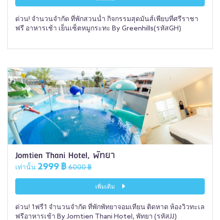
ด่วน! จำนวนจำกัด ที่พักสวนน้ำ กิจกรรมสุดมันส์เพียบที่ศรีราชา
ฟรี อาหารเช้า เย็นเซ็ตหมูกระทะ By Greenhills(รหัสGH)
Jomtien Thani Hotel, พัทยา
2999 ฿
เท่านั้น
6000 ฿
เพิ่มเติม
ด่วน! 1ฟรี1 จำนวนจำกัด ที่พักพัทยาจอมเทียน ติดหาด ห้องวิวทะเล
ฟรีอาหารเช้า By Jomtien Thani Hotel, พัทยา (รหัสJJ)