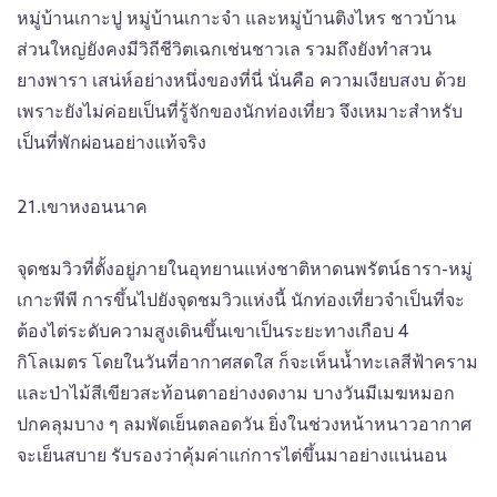
หมู่บ้านเกาะปู หมู่บ้านเกาะจำ และหมู่บ้านติงไหร ชาวบ้าน
ส่วนใหญ่ยังคงมีวิถีชีวิตเฉกเช่นชาวเล รวมถึงยังทำสวน
ยางพารา เสน่ห์อย่างหนึ่งของที่นี่ นั่นคือ ความเงียบสงบ ด้วย
เพราะยังไม่ค่อยเป็นที่รู้จักของนักท่องเที่ยว จึงเหมาะสำหรับ
เป็นที่พักผ่อนอย่างแท้จริง
21.เขาหงอนนาค
จุดชมวิวที่ตั้งอยู่ภายในอุทยานแห่งชาติหาดนพรัตน์ธารา-หมู่
เกาะพีพี การขึ้นไปยังจุดชมวิวแห่งนี้ นักท่องเที่ยวจำเป็นที่จะ
ต้องไต่ระดับความสูงเดินขึ้นเขาเป็นระยะทางเกือบ 4
กิโลเมตร โดยในวันที่อากาศสดใส ก็จะเห็นน้ำทะเลสีฟ้าคราม
และป่าไม้สีเขียวสะท้อนตาอย่างงดงาม บางวันมีเมฆหมอก
ปกคลุมบาง ๆ ลมพัดเย็นตลอดวัน ยิ่งในช่วงหน้าหนาวอากาศ
จะเย็นสบาย รับรองว่าคุ้มค่าแก่การไต่ขึ้นมาอย่างแน่นอน