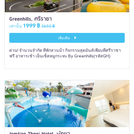
Greenhills, ศรีราชา
1999 ฿
เท่านั้น
3650 ฿
เพิ่มเติม
ด่วน! จำนวนจำกัด ที่พักสวนน้ำ กิจกรรมสุดมันส์เพียบที่ศรีราชา
ฟรี อาหารเช้า เย็นเซ็ตหมูกระทะ By Greenhills(รหัสGH)
Jomtien Thani Hotel, พัทยา