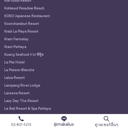
Koh Kood Resort
Kohkood Paradise Beach
KOKO Japanese Restaurant
Kooncharaburi Resort
Krabi La Playa Resort
Kram Farmstay
Kram Pattaya
Kuang Seafood กวง ซีฟู๊ด
La Mai Hotel
La Maison Blanche
Lalua Resort
Lampang River Lodge
Lareena Resort
Lazy Day The Resort
Le Bali Resort & Spa Pattaya
Le Charme
@makalius
Le Villa
ดูวอเชอร์อื่นๆ
02-821-5215