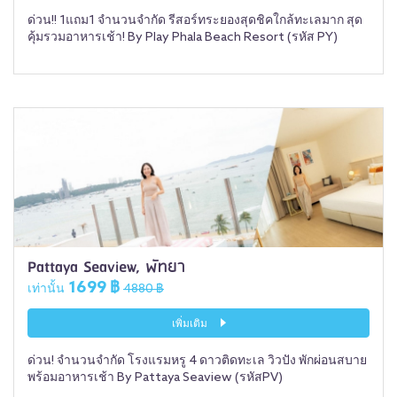
ด่วน!! 1แถม1 จำนวนจำกัด รีสอร์ทระยองสุดชิคใกล้ทะเลมาก สุด
คุ้มรวมอาหารเช้า! By Play Phala Beach Resort (รหัส PY)
Pattaya Seaview, พัทยา
1699 ฿
เท่านั้น
4880 ฿
เพิ่มเติม
ด่วน! จำนวนจำกัด โรงแรมหรู 4 ดาวติดทะเล วิวปัง พักผ่อนสบาย
พร้อมอาหารเช้า By Pattaya Seaview (รหัสPV)