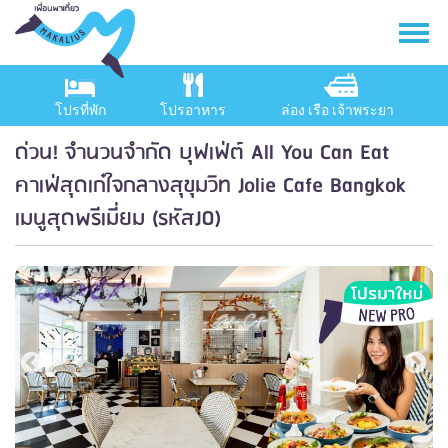
โปรที่พัก
โปรอาหาร
ล่อง เรือ เจ้าพระยา
ด่วน! จำนวนจำกัด บุฟเฟ่ต์ All You Can Eat
คาเฟ่สุดเก๋ใจกลางสุขุมวิท Jolie Cafe Bangkok
เมนูสุดพรีเมี่ยม (รหัสJO)