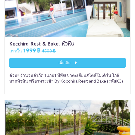
Kocchira Rest & Bake, หัวหิน
1999 ฿
เท่านั้น
4500 ฿
เพิ่มเติม
ด่วน!! จำนวนจำกัด 1แถม1 ที่พักเขาตะเกียบสไตล์โมเดิร์น ใกล้
หาดหัวหิน ฟรีอาหารเช้า By Kocchira Rest and Bake (รหัสKC)