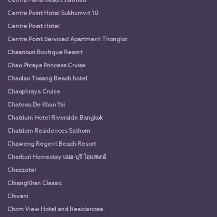
Centra Maris Resort Jomtien
Centre Point Hotel Sukhumvit 10
Centre Point Hotel
Centre Point Serviced Apartment Thonglor
Chaanburi Boutique Resort
Chao Phraya Princess Cruise
Chaolao Tosang Beach hotel
Chaophraya Cruise
Chateau De Khao Yai
Chatrium Hotel Riverside Bangkok
Chatrium Residences Sathorn
Chaweng Regent Beach Resort
Cherburi Homestay เฌอ-บุรี โฮมสเตย์
Chezzotel
ChiangKhan Classic
Chivani
Chom View Hotel and Residences