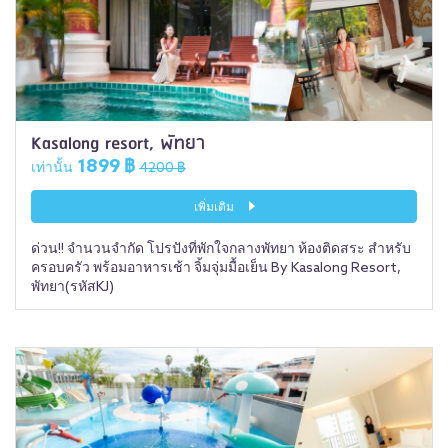
Kasalong resort, พัทยา
1899 ฿
เท่านั้น
4200 ฿
เพิ่มเติม
ด่วน!! จำนวนจำกัด โปรปังที่พักใจกลางพัทยา ห้องติดสระ สำหรับ
ครอบครัว พร้อมอาหารเช้า จิ้มจุ่มมื้อเย็น By Kasalong Resort,
พัทยา(รหัสKJ)