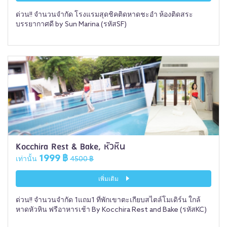
ด่วน!! จำนวนจำกัด โรงแรมสุดชิคติดหาดชะอำ ห้องติดสระ
บรรยากาศดี by Sun Marina (รหัสSF)
Kocchira Rest & Bake, หัวหิน
1999 ฿
เท่านั้น
4500 ฿
เพิ่มเติม
ด่วน!! จำนวนจำกัด 1แถม1 ที่พักเขาตะเกียบสไตล์โมเดิร์น ใกล้
หาดหัวหิน ฟรีอาหารเช้า By Kocchira Rest and Bake (รหัสKC)