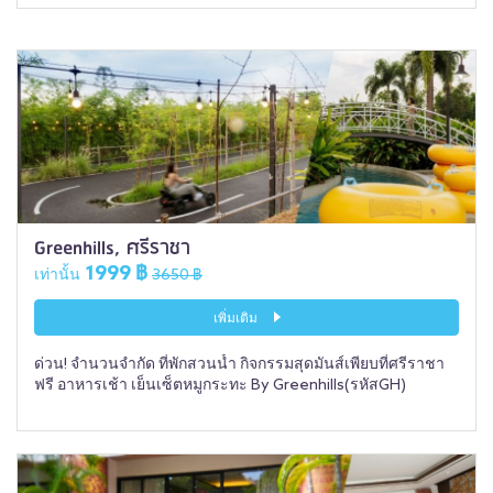
Greenhills, ศรีราชา
1999 ฿
เท่านั้น
3650 ฿
เพิ่มเติม
ด่วน! จำนวนจำกัด ที่พักสวนน้ำ กิจกรรมสุดมันส์เพียบที่ศรีราชา
ฟรี อาหารเช้า เย็นเซ็ตหมูกระทะ By Greenhills(รหัสGH)