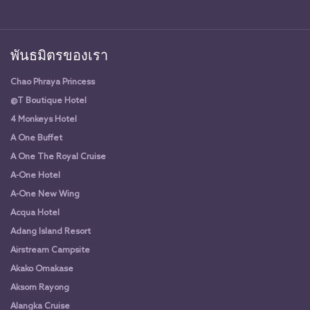
พันธมิตรของเรา
Chao Phraya Princess
@T Boutique Hotel
4 Monkeys Hotel
A One Buffet
A One The Royal Cruise
A-One Hotel
A-One New Wing
Acqua Hotel
Adang Island Resort
Airstream Campsite
Akako Omakase
Aksorn Rayong
Alangka Cruise