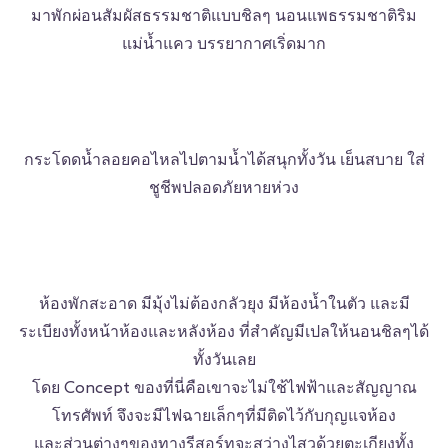
มาพักผ่อนสัมผัสธรรมชาติแบบชิลๆ นอนแพธรรมชาติริม
แม่น้ำแคว บรรยากาศเริ่ดมาก
กระโดดน้ำลอยคอไหลไปตามน้ำได้สนุกทั้งวัน เย็นสบาย ใส่
ชูชีพปลอดภัยหายห่วง
ห้องพักสะอาด มีมุ้งไม่ต้องกลัวยุง มีห้องน้ำในตัว และมี
ระเบียงทั้งหน้าห้องและหลังห้อง ที่สำคัญมีเปลให้นอนชิลๆได้
ทั้งวันเลย
โดย Concept ของที่นี่คือเขาจะไม่ใช้ไฟฟ้าและสัญญาณ
โทรศัพท์ จึงจะมีไฟฉายเล็กๆที่มีติดไว้กับกุญแจห้อง
และส่วนต่างๆของทางรีสอร์ทจะสว่างไสวด้วยตะเกียงทั้ง