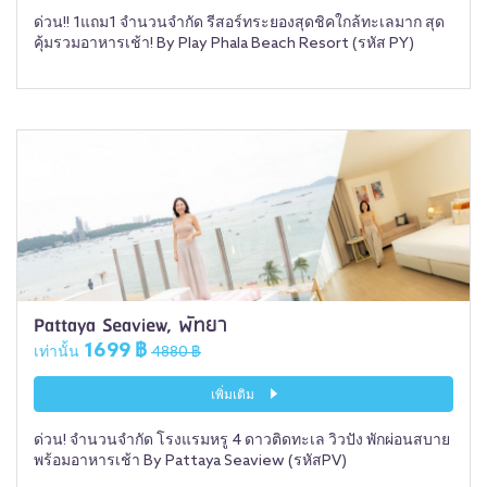
ด่วน!! 1แถม1 จำนวนจำกัด รีสอร์ทระยองสุดชิคใกล้ทะเลมาก สุด
คุ้มรวมอาหารเช้า! By Play Phala Beach Resort (รหัส PY)
Pattaya Seaview, พัทยา
1699 ฿
เท่านั้น
4880 ฿
เพิ่มเติม
ด่วน! จำนวนจำกัด โรงแรมหรู 4 ดาวติดทะเล วิวปัง พักผ่อนสบาย
พร้อมอาหารเช้า By Pattaya Seaview (รหัสPV)