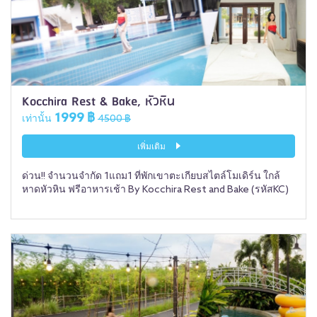
Kocchira Rest & Bake, หัวหิน
1999 ฿
เท่านั้น
4500 ฿
เพิ่มเติม
ด่วน!! จำนวนจำกัด 1แถม1 ที่พักเขาตะเกียบสไตล์โมเดิร์น ใกล้
หาดหัวหิน ฟรีอาหารเช้า By Kocchira Rest and Bake (รหัสKC)