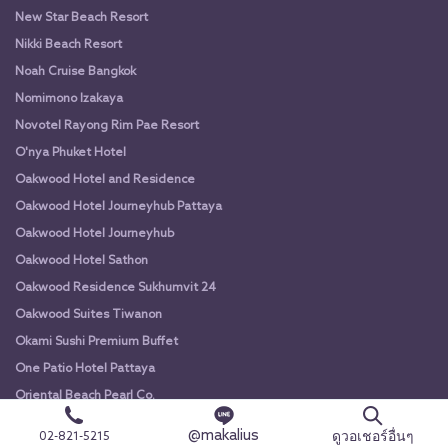
New Star Beach Resort
Nikki Beach Resort
Noah Cruise Bangkok
Nomimono Izakaya
Novotel Rayong Rim Pae Resort
O'nya Phuket Hotel
Oakwood Hotel and Residence
Oakwood Hotel Journeyhub Pattaya
Oakwood Hotel Journeyhub
Oakwood Hotel Sathon
Oakwood Residence Sukhumvit 24
Oakwood Suites Tiwanon
Okami Sushi Premium Buffet
One Patio Hotel Pattaya
Oriental Beach Pearl Co.
OZ1
@makalius
ดูวอเชอร์อื่นๆ
02-821-5215