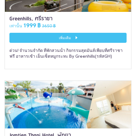
Greenhills, ศรีราชา
1999 ฿
เท่านั้น
3650 ฿
เพิ่มเติม
ด่วน! จำนวนจำกัด ที่พักสวนน้ำ กิจกรรมสุดมันส์เพียบที่ศรีราชา
ฟรี อาหารเช้า เย็นเซ็ตหมูกระทะ By Greenhills(รหัสGH)
Jomtien Thani Hotel, พัทยา