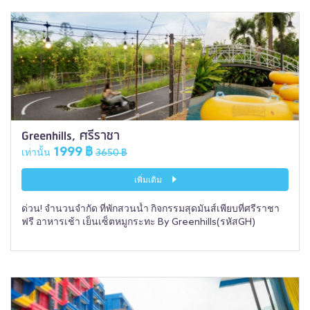
Greenhills, ศรีราชา
1999 ฿
เท่านั้น
3650 ฿
เพิ่มเติม
ด่วน! จำนวนจำกัด ที่พักสวนน้ำ กิจกรรมสุดมันส์เพียบที่ศรีราชา
ฟรี อาหารเช้า เย็นเซ็ตหมูกระทะ By Greenhills(รหัสGH)