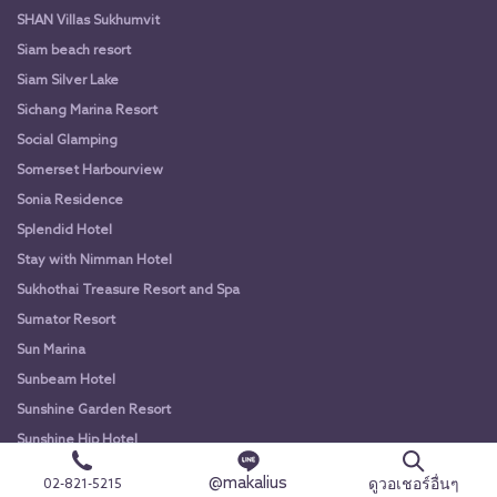
SHAN Villas Sukhumvit
Siam beach resort
Siam Silver Lake
Sichang Marina Resort
Social Glamping
Somerset Harbourview
Sonia Residence
Splendid Hotel
Stay with Nimman Hotel
Sukhothai Treasure Resort and Spa
Sumator Resort
Sun Marina
Sunbeam Hotel
Sunshine Garden Resort
Sunshine Hip Hotel
Sunshine Hotel & Residences
@makalius
ดูวอเชอร์อื่นๆ
02-821-5215