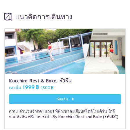
แนวคิดการเดินทาง
Kocchira Rest & Bake, หัวหิน
1999 ฿
เท่านั้น
4500 ฿
เพิ่มเติม
ด่วน!! จำนวนจำกัด 1แถม1 ที่พักเขาตะเกียบสไตล์โมเดิร์น ใกล้
หาดหัวหิน ฟรีอาหารเช้า By Kocchira Rest and Bake (รหัสKC)