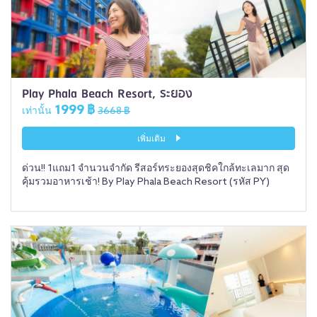
Play Phala Beach Resort, ระยอง
1999 ฿
เท่านั้น
3668 ฿
เพิ่มเติม
ด่วน!! 1แถม1 จำนวนจำกัด รีสอร์ทระยองสุดชิคใกล้ทะเลมาก สุด
คุ้มรวมอาหารเช้า! By Play Phala Beach Resort (รหัส PY)