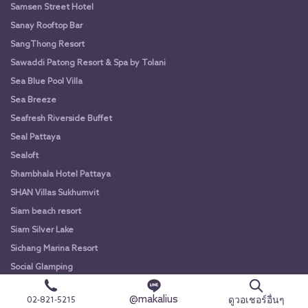
Samsen Street Hotel
Sanay Rooftop Bar
SangThong Resort
Sawaddi Patong Resort & Spa by Tolani
Sea Blue Pool Villa
Sea Breeze
Seafresh Riverside Buffet
Seal Pattaya
Sealoft
Shambhala Hotel Pattaya
SHAN Villas Sukhumvit
Siam beach resort
Siam Silver Lake
Sichang Marina Resort
Social Glamping
Somerset Harbourview
@makalius
ดูวอเชอร์อื่นๆ
02-821-5215
Sonia Residence