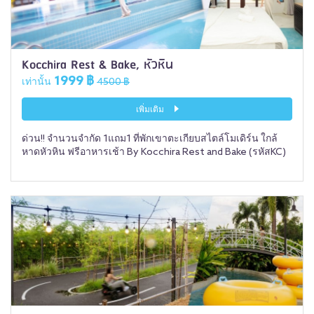
Kocchira Rest & Bake, หัวหิน
1999 ฿
เท่านั้น
4500 ฿
เพิ่มเติม
ด่วน!! จำนวนจำกัด 1แถม1 ที่พักเขาตะเกียบสไตล์โมเดิร์น ใกล้
หาดหัวหิน ฟรีอาหารเช้า By Kocchira Rest and Bake (รหัสKC)