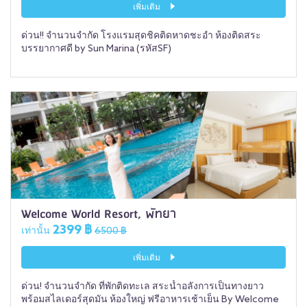
เพิ่มเติม
ด่วน!! จำนวนจำกัด โรงแรมสุดชิคติดหาดชะอำ ห้องติดสระ
บรรยากาศดี by Sun Marina (รหัสSF)
Welcome World Resort, พัทยา
2399 ฿
เท่านั้น
6500 ฿
เพิ่มเติม
ด่วน! จำนวนจำกัด ที่พักติดทะเล สระน้ำอลังการเป็นทางยาว
พร้อมสไลเดอร์สุดมัน ห้องใหญ่ ฟรีอาหารเช้าเย็น By Welcome