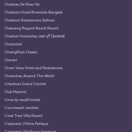
Chateau De Khao Yai
Chatrium Hotel Riverside Bangkok
Chatrium Residences Sathorn
Chaweng Regent Beach Resort
Cherburi Homestay เฌอ-บุรี โฮมสเตย์
Chezzotel
ChiangKhan Classic
Chivani
Chom View Hotel and Residences
Chomchan Around The World
Citadines Grand Central
Club Marriott
Cmor by recall hotels
Coco beach Jomtien
Coral Tree Villa Resort
Corporate | Prima Pattaya
Corporate | Raithong Somboon