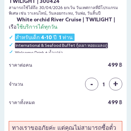
TWILIGHT | 300424
สามารถใช้ได้ถึง: 30/04/2026 ยกเว้น วันเทศกาลที่มีโปรแกรม
พิเศษ เช่น วาเลนไทน์, วันลอยกระทง, วันพ่อ, วันสิ้นปี
White orchid River Cruise | TWILIGHT |
เรือ
ใช้บริการได้ทุกวัน
สำหรับเด็ก 4-10 ปี 1 ท่าน
International & Seafood Buffet กุ้งเผา หอยแมลงภู่
Welcome Drink + น้ำเปล่า
Free Birthday Cake (สำหรับคนที่เกิดในเดือนนั้นๆ)
499 ฿
ราคาต่อคน
การแสดงดนตรีสด
เวลาล่องเรือ 17.00 – 18.45 น.
-
+
เวลาลงทะเบียน 16.00 - 16.45 น. Asiatique โกดัง 7 และ
จำนวน
1
โกดัง 8
หรือ เวลาลงทะเบียน 16.00 - 16.45 น. ไอคอนสยามท่าเรือ 4
ฝั่งซ้ายมือสุด
499 ฿
ราคาทั้งหมด
ทางเราขออภัยค่ะ แต่คุณไม่สามารถซื้อตั๋ว