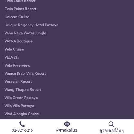
Twin Lotus Resort
Twin Palms Resort
Unicorn Cruise
Unique Regency Hotel Pattaya
Vana Nava Water Jungle
VAYNA Boutique
Vela Cruise
VELA Dhi
Vela Riverview
Venice Krabi Villa Resort
Veravian Resort
Viang Thapae Resort
Villa Green Pattaya
Villa Villa Pattaya
VIVA Alangka Cruise
VIVA Alangka Cruise
@makalius
Vorona Resort
ดูวอเชอร์อื่นๆ
02-821-5215