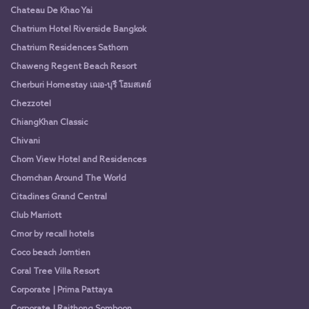
Chateau De Khao Yai
Chatrium Hotel Riverside Bangkok
Chatrium Residences Sathorn
Chaweng Regent Beach Resort
Cherburi Homestay เฌอ-บุรี โฮมสเตย์
Chezzotel
ChiangKhan Classic
Chivani
Chom View Hotel and Residences
Chomchan Around The World
Citadines Grand Central
Club Marriott
Cmor by recall hotels
Coco beach Jomtien
Coral Tree Villa Resort
Corporate | Prima Pattaya
Corporate | Raithong Somboon