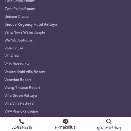
Twin Lotus Resort
Twin Palms Resort
Unicorn Cruise
Unique Regency Hotel Pattaya
Vana Nava Water Jungle
VAYNA Boutique
Vela Cruise
VELA Dhi
Vela Riverview
Venice Krabi Villa Resort
Veravian Resort
Viang Thapae Resort
Villa Green Pattaya
Villa Villa Pattaya
VIVA Alangka Cruise
VIVA Alangka Cruise
@makalius
Vorona Resort
ดูวอเชอร์อื่นๆ
02-821-5215