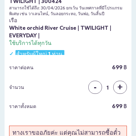
TWILIGHT | 300424
สามารถใช้ได้ถึง: 30/04/2026 ยกเว้น วันเทศกาลที่มีโปรแกรม
พิเศษ เช่น วาเลนไทน์, วันลอยกระทง, วันพ่อ, วันสิ้นปี
เรือ
White orchid River Cruise | TWILIGHT |
EVERYDAY |
ใช้บริการได้ทุกวัน
สำหรับผู้ใหญ่ 1 ท่าน
International & Seafood Buffet กุ้งเผา หอยแมลงภู่
699 ฿
ราคาต่อคน
ฟรี เบียร์ไม่อั้น
Welcome Drink + น้ำเปล่า
-
+
Free Birthday Cake (สำหรับคนที่เกิดในเดือนนั้นๆ)
จำนวน
1
การแสดงดนตรีสด
เวลาล่องเรือ 17.00 – 18.45 น.
699 ฿
ราคาทั้งหมด
เวลาลงทะเบียน 16.00 - 16.45 น. Asiatique โกดัง 7 และ
โกดัง 8
หรือ เวลาลงทะเบียน 16.00 - 16.45 น. ไอคอนสยามท่าเรือ 4
ฝั่งซ้ายมือสุด
ทางเราขออภัยค่ะ แต่คุณไม่สามารถซื้อตั๋ว