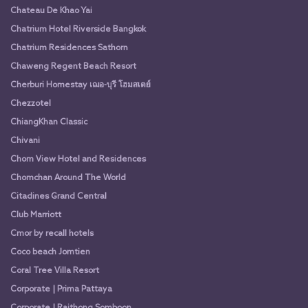
Chateau De Khao Yai
Chatrium Hotel Riverside Bangkok
Chatrium Residences Sathorn
Chaweng Regent Beach Resort
Cherburi Homestay เฌอ-บุรี โฮมสเตย์
Chezzotel
ChiangKhan Classic
Chivani
Chom View Hotel and Residences
Chomchan Around The World
Citadines Grand Central
Club Marriott
Cmor by recall hotels
Coco beach Jomtien
Coral Tree Villa Resort
Corporate | Prima Pattaya
Corporate | Raithong Somboon