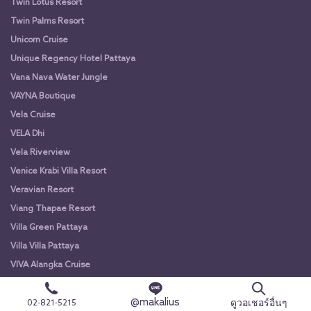
Twin Lotus Resort
Twin Palms Resort
Unicorn Cruise
Unique Regency Hotel Pattaya
Vana Nava Water Jungle
VAYNA Boutique
Vela Cruise
VELA Dhi
Vela Riverview
Venice Krabi Villa Resort
Veravian Resort
Viang Thapae Resort
Villa Green Pattaya
Villa Villa Pattaya
VIVA Alangka Cruise
VIVA Alangka Cruise
@makalius
Vorona Resort
ดูวอเชอร์อื่นๆ
02-821-5215