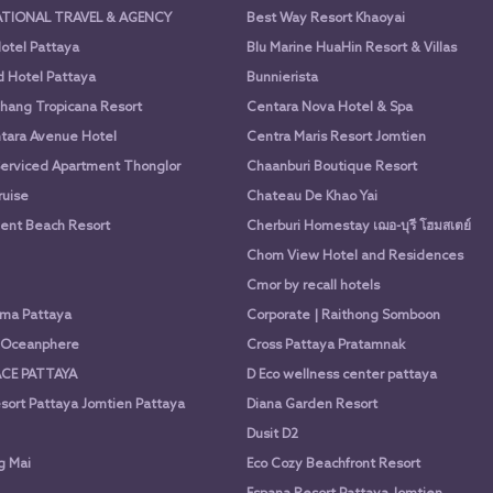
ATIONAL TRAVEL & AGENCY
Best Way Resort Khaoyai
otel Pattaya
Blu Marine HuaHin Resort & Villas
d Hotel Pattaya
Bunnierista
hang Tropicana Resort
Centara Nova Hotel & Spa
tara Avenue Hotel
Centra Maris Resort Jomtien
Serviced Apartment Thonglor
Chaanburi Boutique Resort
uise
Chateau De Khao Yai
nt Beach Resort
Cherburi Homestay เฌอ-บุรี โฮมสเตย์
Chom View Hotel and Residences
Cmor by recall hotels
ima Pattaya
Corporate | Raithong Somboon
a Oceanphere
Cross Pattaya Pratamnak
CE PATTAYA
D Eco wellness center pattaya
sort Pattaya Jomtien Pattaya
Diana Garden Resort
Dusit D2
g Mai
Eco Cozy Beachfront Resort