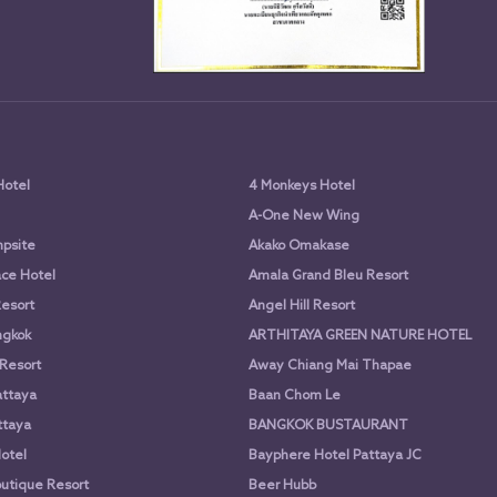
Hotel
4 Monkeys Hotel
A-One New Wing
psite
Akako Omakase
ce Hotel
Amala Grand Bleu Resort
Resort
Angel Hill Resort
ngkok
ARTHITAYA GREEN NATURE HOTEL
 Resort
Away Chiang Mai Thapae
attaya
Baan Chom Le
ttaya
BANGKOK BUSTAURANT
otel
Bayphere Hotel Pattaya JC
utique Resort
Beer Hubb