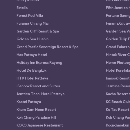
Embryo Hotel
Esc Park Hotel
Estella
Fifth Jomtien 
Forest Pool Villa
Fortune Saen
Furama Chiang Mai
FuramaXclusiv
Garden Cliff Resort & Spa
Garden Sea Vi
Golden Sea Huahin
Golden Tulip E
Grand Pacific Sovereign Resort & Spa
Grand Palazzo
Has Pattaya Hotel
Hintok River 
Holiday Inn Express Rayong
Home Phutoey 
Hotel De Bangkok
Hotel Kuretake
HT9 Hotel Pattaya
Imsook Resort
iSanook Resort and Suites
Jasmine Resort
Jomtien Thani Hotel Pattaya
Kacha Resort 
Kastel Pattaya
KC Beach Club 
Khum Dam Noen Resort
Ko Tao Resort
Koh Chang Paradise Hill
Koh Chang Par
KOKO Japanese Restaurant
Kooncharaburi