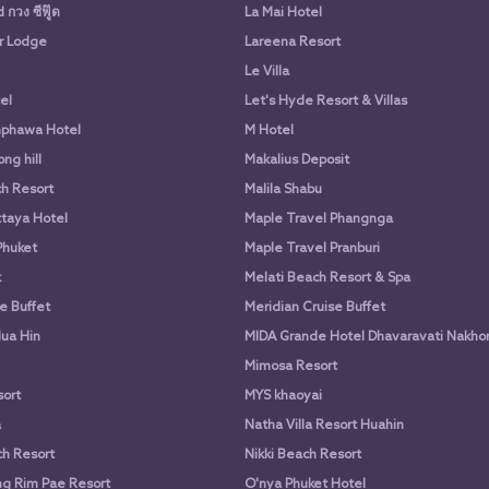
กวง ซีฟู๊ด
La Mai Hotel
r Lodge
Lareena Resort
Le Villa
el
Let's Hyde Resort & Villas
phawa Hotel
M Hotel
ng hill
Makalius Deposit
h Resort
Malila Shabu
taya Hotel
Maple Travel Phangnga
Phuket
Maple Travel Pranburi
k
Melati Beach Resort & Spa
e Buffet
Meridian Cruise Buffet
ua Hin
MIDA Grande Hotel Dhavaravati Nakho
Mimosa Resort
ort
MYS khaoyai
a
Natha Villa Resort Huahin
h Resort
Nikki Beach Resort
g Rim Pae Resort
O'nya Phuket Hotel