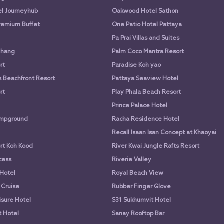
l Journeyhub
Oakwood Hotel Sathon
remium Buffet
One Patio Hotel Pattaya
Pa Prai Villas and Suites
Chang
Palm Coco Mantra Resort
rt
Paradise Koh yao
 Beachfront Resort
Pattaya Seaview Hotel
rt
Play Phala Beach Resort
Prince Palace Hotel
mpground
Racha Residence Hotel
Recall Isaan Isan Concept at Khaoyai
rt Koh Kood
River Kwai Jungle Rafts Resort
ncess
Riverie Valley
Hotel
Royal Beach View
 Cruise
Rubber Finger Glove
isure Hotel
S31 Sukhumvit Hotel
 Hotel
Sanay Rooftop Bar