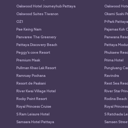
Oakwood Hotel Journeyhub Pattaya
Oakwood Hote
Oakwood Suites Tiwanon
Okami Sushi P
OZ1
P-Park Pattaya
Pae Keing Nam
Pajamas Koh 
Panvaree The Greenery
Panwana Reso
Pattaya Discovery Beach
Pattaya Modus
Peggy’s cove Resort
Phukaew Reso
Premium Mask
Prima Hotel
Pullman Khao Lak Resort
Pungluang Ca
Ramruay Pochana
Ravindra
Resort de Paskani
Rest Sea Reso
River Kwai Village Hotel
River Star Pri
Rocky Point Resort
Rodina Beach 
Royal Princess Cruise
Royal Princess
S Ram Leisure Hotel
S Ratchada Le
Samsara Hotel Pattaya
Samsen Street