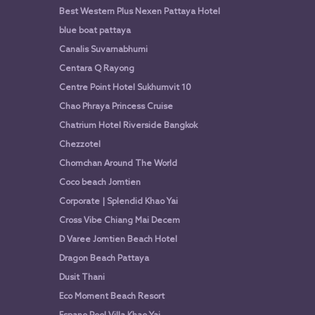
Best Western Plus Nexen Pattaya Hotel
blue boat pattaya
Canalis Suvarnabhumi
Centara Q Rayong
Centre Point Hotel Sukhumvit 10
Chao Phraya Princess Cruise
Chatrium Hotel Riverside Bangkok
Chezzotel
Chomchan Around The World
Coco beach Jomtien
Corporate | Splendid Khao Yai
Cross Vibe Chiang Mai Decem
D Varee Jomtien Beach Hotel
Dragon Beach Pattaya
Dusit Thani
Eco Moment Beach Resort