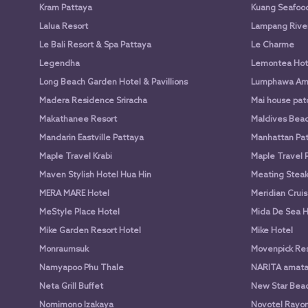
Kram Pattaya
Kuang Seafood 
Lalua Resort
Lampang Rive
Le Bali Resort & Spa Pattaya
Le Charme
Legendha
Lemontea Hot
Long Beach Garden Hotel & Pavillions
Lumphawa Am
Madera Residence Sriracha
Mai house pato
Makathanee Resort
Maldives Beac
Mandarin Eastville Pattaya
Manhattan Pat
Maple Travel Krabi
Maple Travel 
Maven Stylish Hotel Hua Hin
Meating Stea
MERA MARE Hotel
Meridian Cruis
MeStyle Place Hotel
Mida De Sea H
Mike Garden Resort Hotel
Mike Hotel
Monraumsuk
Movenpick Res
Namyapoo Phu Thale
NARITA amat
Neta Grill Buffet
New Star Beac
Nomimono Izakaya
Novotel Rayon