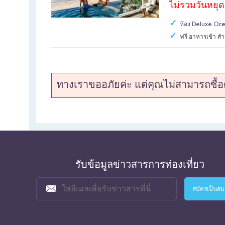
ไม่รวมวันหยุ
ห้อง Deluxe Oce
ฟรี อาหารเช้า สำ
ฟรี เซ็ทอาหารเย็น
กุ้ง ,ผัดผัก ,ผลไม้ (
ฟรี Special welc
ทางเราขออภัยค่ะ แต่คุณไม่สามารถซื้อตั
ฟรี พายเรือคายัค
ฟรี Game room ac
รับข้อมูลข่าวสารการท่องเที่ยว