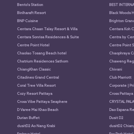
Bento's Station
BEST INTERN
Binlharaft Resort
Black Woods H
BNP Cuisine
Brighton Gran
Centara Chaan Talay Resort & Villa
Centara Koh C
Centara Sonrisa Residences & Suite
Centra by Cen
Centre Point Hotel
Centre Point 
Chaolao Tosang Beach hotel
Chaophraya Cr
Chatrium Residences Sathorn
Chaweng Rege
ChiangKhan Classic
Chivani
Citadines Grand Central
Club Marriott
Coral Tree Villa Resort
Corporate | Pr
Cozy Resort Pattaya
Cross Pattay
Cross Vibe Pattaya Seaphere
CRYSTAL PALA
D Varee Mai Khao Beach
Dao Espana Re
Durian Buffet
Dusit D2
dusitD2 Ao Nang Krabi
dusitD2 Chian