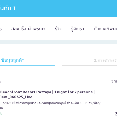
อันดับ 1
ร
ล่อง เรือ เจ้าพระยา
รีวิว
รู้จักเรา
คำถามที่พบ
. ข้อมูลลูกค้า
2. การชำระเง
ณ
รา
eachfront Resort Pattaya | 1 night for 2 persons |
iew _060625_Live
/10/2025 เข้าพักวันหยุดยาวและวันหยุดนักขัตฤกษ์ ชำระเพิ่ม 500 บาท/ห้อง/
รม
น