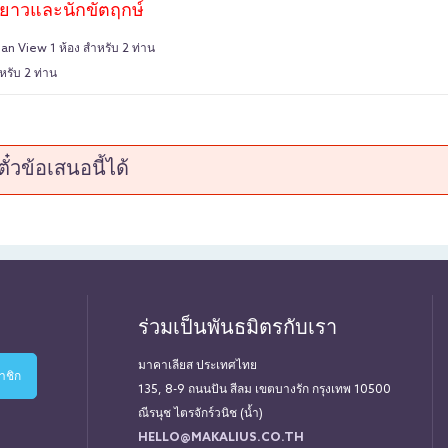
ดยาวและนักขัตฤกษ์
an View 1 ห้อง สำหรับ 2 ท่าน
หรับ 2 ท่าน
 สำหรับ 2 ท่าน เช่น เซ็ทซีฟู๊ด กุ้งเผา ปลาหมึกย่าง หอยย่าง , ข้าวผัด , ต้มยำ
ทานอาหารริมทะเล)
ome drink (Mocktail) 2 ที่
๋วข้อเสนอนี้ได้
tivities, E-zone activities and Sport Activities
ร่วมเป็นพันธมิตรกับเรา
มาคาเลียส ประเทศไทย
135, 8-9 ถนนปัน สีลม เขตบางรัก กรุงเทพ 10500
ณีรนุช ไตรจักร์วนิช (น้ำ)
HELLO@MAKALIUS.CO.TH