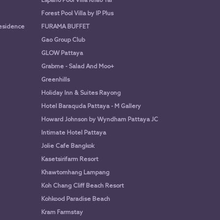
Espano Pool Villa Khao Yai
Forest Pool Villa by IP Plus
Residence
FURAMA BUFFET
Gao Group Club
GLOW Pattaya
Grabme - Salad And Moo+
Greenhills
Holiday Inn & Suites Rayong
Hotel Baraquda Pattaya - M Gallery
Howard Johnson by Wyndham Pattaya JC
Intimate Hotel Pattaya
Jolie Cafe Bangkok
Kasetsirifarm Resort
Khawtomhang Lampang
Koh Chang Cliff Beach Resort
Kohkood Paradise Beach
Kram Farmstay