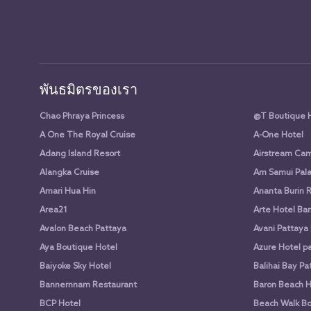
พันธมิตรของเรา
Chao Phraya Princess
@T Boutique 
A One The Royal Cruise
A-One Hotel
Adang Island Resort
Airstream Cam
Alangka Cruise
Am Samui Pala
Amari Hua Hin
Ananta Burin 
Area21
Arte Hotel Ba
Avalon Beach Pattaya
Avani Pattaya
Aya Boutique Hotel
Azure Hotel p
Baiyoke Sky Hotel
Balihai Bay Pa
Bannernnam Restaurant
Baron Beach H
BCP Hotel
Beach Walk Bo