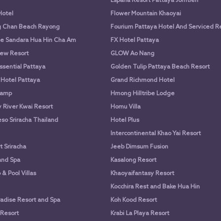
Espana Resort Pattaya Jomtien
Hotel
Flower Mountain Khaoyai
g Chan Beach Rayong
Fourium Pattaya Hotel And Serviced 
e Sandara Hua Hin Cha Am
FX Hotel Pattaya
ew Resort
GLOW Ao Nang
ssential Pattaya
Golden Tulip Pattaya Beach Resort
 Hotel Pattaya
Grand Richmond Hotel
Camp
Hmong Hilltribe Lodge
River Kwai Resort
Homu Villa
so Sriracha Thailand
Hotel Plus
Intercontinental Khao Yai Resort
 Sriracha
Jeeb Dimsum Fusion
and Spa
Kasalong Resort
& Pool Villas
Khaoyaifantasy Resort
Kocchira Rest and Bake Hua Hin
adise Resort and Spa
Koh Kood Resort
 Resort
Krabi La Playa Resort