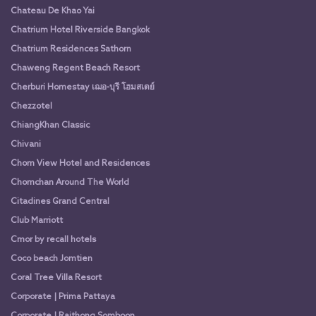
Chateau De Khao Yai
Chatrium Hotel Riverside Bangkok
Chatrium Residences Sathorn
Chaweng Regent Beach Resort
Cherburi Homestay เฌอ-บุรี โฮมสเตย์
Chezzotel
ChiangKhan Classic
Chivani
Chom View Hotel and Residences
Chomchan Around The World
Citadines Grand Central
Club Marriott
Cmor by recall hotels
Coco beach Jomtien
Coral Tree Villa Resort
Corporate | Prima Pattaya
Corporate | Raithong Somboon