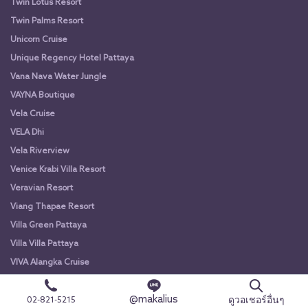
Twin Lotus Resort
Twin Palms Resort
Unicorn Cruise
Unique Regency Hotel Pattaya
Vana Nava Water Jungle
VAYNA Boutique
Vela Cruise
VELA Dhi
Vela Riverview
Venice Krabi Villa Resort
Veravian Resort
Viang Thapae Resort
Villa Green Pattaya
Villa Villa Pattaya
VIVA Alangka Cruise
VIVA Alangka Cruise
@makalius
Vorona Resort
ดูวอเชอร์อื่นๆ
02-821-5215