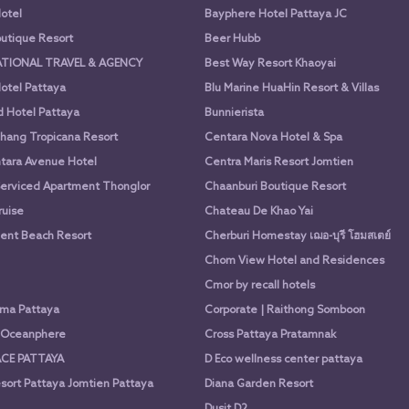
otel
Bayphere Hotel Pattaya JC
utique Resort
Beer Hubb
ATIONAL TRAVEL & AGENCY
Best Way Resort Khaoyai
otel Pattaya
Blu Marine HuaHin Resort & Villas
d Hotel Pattaya
Bunnierista
hang Tropicana Resort
Centara Nova Hotel & Spa
tara Avenue Hotel
Centra Maris Resort Jomtien
Serviced Apartment Thonglor
Chaanburi Boutique Resort
uise
Chateau De Khao Yai
nt Beach Resort
Cherburi Homestay เฌอ-บุรี โฮมสเตย์
Chom View Hotel and Residences
Cmor by recall hotels
ima Pattaya
Corporate | Raithong Somboon
a Oceanphere
Cross Pattaya Pratamnak
CE PATTAYA
D Eco wellness center pattaya
sort Pattaya Jomtien Pattaya
Diana Garden Resort
Dusit D2