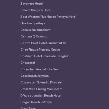
Bayphere Hotel
Belaire Bangkok Hotel
Best Western Plus Nexen Pattaya Hotel
blue boat pattaya
Canalis Suvarnabhumi
Centara Q Rayong
Centre Point Hotel Sukhumvit 10
Chao Phraya Princess Cruise
Chatrium Hotel Riverside Bangkok
Chezzotel
Chomchan Around The World
Coco beach Jomtien
Corporate | Splendid Khao Yai
Cross Vibe Chiang Mai Decem
D Varee Jomtien Beach Hotel
Dragon Beach Pattaya
Dusit Thani