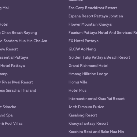
g Mai
Eco Cozy Beachfront Resort
Espana Resort Pattaya Jomtien
Hotel
Flower Mountain Khaoyai
g Chan Beach Rayong
Fourium Pattaya Hotel And Serviced 
e Sandara Hua Hin Cha Am
FX Hotel Pattaya
ew Resort
GLOW Ao Nang
ssential Pattaya
Golden Tulip Pattaya Beach Resort
 Hotel Pattaya
Grand Richmond Hotel
Camp
Hmong Hilltribe Lodge
River Kwai Resort
Homu Villa
so Sriracha Thailand
Hotel Plus
Intercontinental Khao Yai Resort
 Sriracha
Jeeb Dimsum Fusion
and Spa
Kasalong Resort
& Pool Villas
Khaoyaifantasy Resort
Kocchira Rest and Bake Hua Hin