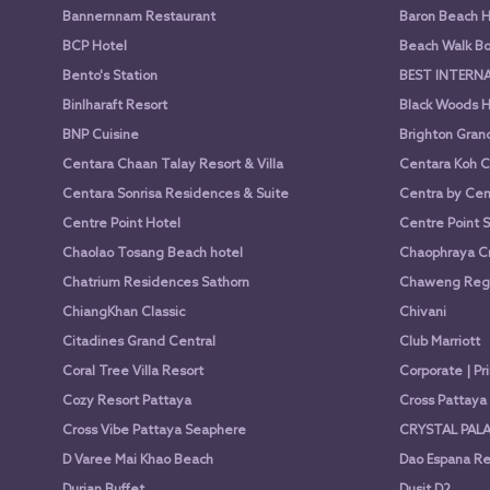
Bannernnam Restaurant
Baron Beach H
BCP Hotel
Beach Walk Bo
Bento's Station
BEST INTERN
Binlharaft Resort
Black Woods H
BNP Cuisine
Brighton Gran
Centara Chaan Talay Resort & Villa
Centara Koh C
Centara Sonrisa Residences & Suite
Centra by Cen
Centre Point Hotel
Centre Point 
Chaolao Tosang Beach hotel
Chaophraya Cr
Chatrium Residences Sathorn
Chaweng Rege
ChiangKhan Classic
Chivani
Citadines Grand Central
Club Marriott
Coral Tree Villa Resort
Corporate | Pr
Cozy Resort Pattaya
Cross Pattay
Cross Vibe Pattaya Seaphere
CRYSTAL PALA
D Varee Mai Khao Beach
Dao Espana Re
Durian Buffet
Dusit D2