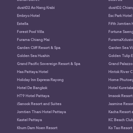
dusitD2 Ao Nang Krabi
dusitD2 Chian
Embryo Hotel
Esc Park Hotel
Estella
Fifth Jomtien 
Forest Pool Villa
Fortune Saen
Furama Chiang Mai
FuramaXclusiv
Garden Cliff Resort & Spa
Garden Sea Vi
Golden Sea Huahin
Golden Tulip E
Grand Pacific Sovereign Resort & Spa
Grand Palazzo
Has Pattaya Hotel
Hintok River 
Holiday Inn Express Rayong
Home Phutoey 
Hotel De Bangkok
Hotel Kuretake
HT9 Hotel Pattaya
Imsook Resort
iSanook Resort and Suites
Jasmine Resort
Jomtien Thani Hotel Pattaya
Kacha Resort 
Kastel Pattaya
KC Beach Club 
Khum Dam Noen Resort
Ko Tao Resort