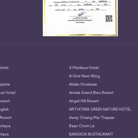
Hotel
4 Monkeys Hotel
A-One New Wing
psite
Akako Omakase
ce Hotel
Amala Grand Bleu Resort
Resort
Angel Hill Resort
ngkok
ARTHITAYA GREEN NATURE HOTEL
 Resort
Away Chiang Mai Thapae
attaya
Baan Chom Le
ttaya
BANGKOK BUSTAURANT