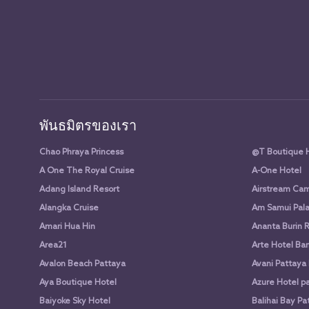
พันธมิตรของเรา
Chao Phraya Princess
@T Boutique 
A One The Royal Cruise
A-One Hotel
Adang Island Resort
Airstream Cam
Alangka Cruise
Am Samui Pala
Amari Hua Hin
Ananta Burin 
Area21
Arte Hotel Ba
Avalon Beach Pattaya
Avani Pattaya
Aya Boutique Hotel
Azure Hotel p
Baiyoke Sky Hotel
Balihai Bay Pa