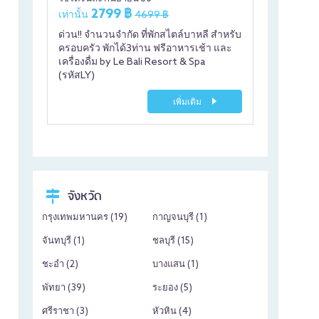
2799 ฿
เท่านั้น
4699 ฿
ด่วน!! จำนวนจำกัด ที่พักสไตล์บาหลี สำหรับ
ครอบครัว พักได้3ท่าน ฟรีอาหารเช้า และ
เครื่องดื่ม by Le Bali Resort & Spa
(รหัสLY)
เพิ่มเติม
จังหวัด
กรุงเทพมหานคร (
19
)
กาญจนบุรี (
1
)
จันทบุรี (
1
)
ชลบุรี (
15
)
ชะอำ (
2
)
บางแสน (
1
)
พัทยา (
39
)
ระยอง (
5
)
ศรีราชา (
3
)
หัวหิน (
4
)