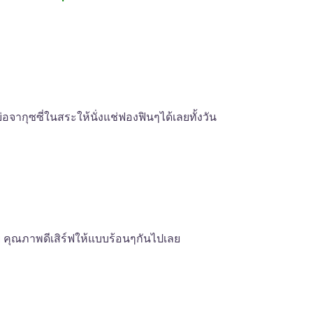
อจากุซซี่ในสระให้นั่งแช่ฟองฟินๆได้เลยทั้งวัน
อย คุณภาพดีเสิร์ฟให้แบบร้อนๆกันไปเลย