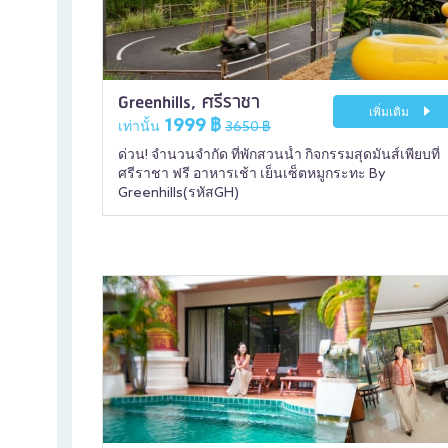
Greenhills, ศรีราชา
เพิ่มเติม
1999 ฿
เท่านั้น
3650 ฿
ด่วน! จำนวนจำกัด ที่พักสวนน้ำ กิจกรรมสุดมันส์เพียบที่
ศรีราชา ฟรี อาหารเช้า เย็นเซ็ตหมูกระทะ By
Greenhills(รหัสGH)