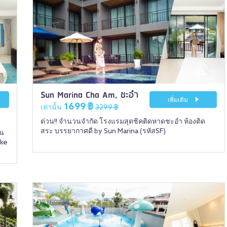
Sun Marina Cha Am, ชะอำ
เพิ่มเติม
1699 ฿
เท่านั้น
3299 ฿
ด่วน!! จำนวนจำกัด โรงแรมสุดชิคติดหาดชะอำ ห้องติด
สระ บรรยากาศดี by Sun Marina (รหัสSF)
์น
ake