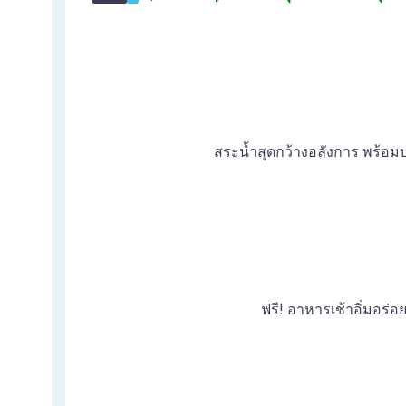
สระน้ำสุดกว้างอลังการ พร้อมบ่
ฟรี! อาหารเช้าอิ่มอร่