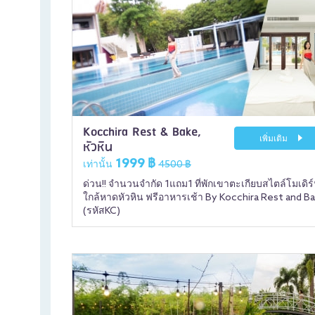
Kocchira Rest & Bake,
เพิ่มเติม
หัวหิน
1999 ฿
เท่านั้น
4500 ฿
ด่วน!! จำนวนจำกัด 1แถม1 ที่พักเขาตะเกียบสไตล์โมเดิร
ใกล้หาดหัวหิน ฟรีอาหารเช้า By Kocchira Rest and B
(รหัสKC)