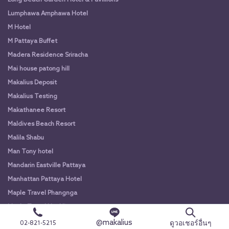
Long Beach Garden Hotel & Pavillions
Lumphawa Amphawa Hotel
M Hotel
M Pattaya Buffet
Madera Residence Sriracha
Mai house patong hill
Makalius Deposit
Makalius Testing
Makathanee Resort
Maldives Beach Resort
Malila Shabu
Man Tony hotel
Mandarin Eastville Pattaya
Manhattan Pattaya Hotel
Maple Travel Phangnga
Maple Travel HuaHin
Maple Travel Krabi
@makalius
ดูวอเชอร์อื่นๆ
02-821-5215