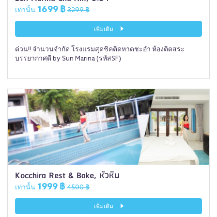
1699 ฿
เท่านั้น
3299 ฿
เพิ่มเติม
ด่วน!! จำนวนจำกัด โรงแรมสุดชิคติดหาดชะอำ ห้องติดสระ
บรรยากาศดี by Sun Marina (รหัสSF)
Kocchira Rest & Bake, หัวหิน
1999 ฿
เท่านั้น
4500 ฿
เพิ่มเติม