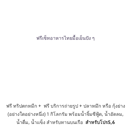
ฟรีเซ็ทอาหารไทยมื้อเย็นปัง ๆ
ฟรี ทริปตกหมีก + ฟรี บริการถ่ายรูป + ปลาหมึก หรือ กุ้งย่าง
(อย่างใดอย่างหนึ่ง) 1 กิโลกรัม พร้อมน้ำจิ้มซีฟู้ด, น้ำอัดลม,
น้ำดื่ม, น้ำแข็ง สำหรับทานบนเรือ
สำหรับโปร5,6