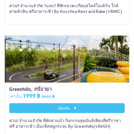
ด่วน!! จำนวนจำกัด 1แถม1 ที่พักเขาตะเกียบสไตล์โมเดิร์น ใกล้
หาดหัวหิน ฟรีอาหารเช้า By Kocchira Rest and Bake (รหัสKC)
Greenhills, ศรีราชา
1999 ฿
เท่านั้น
3650 ฿
เพิ่มเติม
ด่วน! จำนวนจำกัด ที่พักสวนน้ำ กิจกรรมสุดมันส์เพียบที่ศรีราชา
ฟรี อาหารเช้า เย็นเซ็ตหมูกระทะ By Greenhills(รหัสGH)