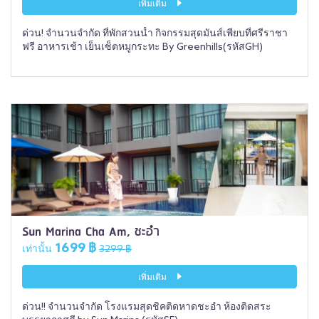
เพิ่มเติม
ด่วน! จำนวนจำกัด ที่พักสวนน้ำ กิจกรรมสุดมันส์เพียบที่ศรีราชา
ฟรี อาหารเช้า เย็นเซ็ตหมูกระทะ By Greenhills(รหัสGH)
Sun Marina Cha Am, ชะอำ
1699 ฿
เท่านั้น
3299 ฿
เพิ่มเติม
ด่วน!! จำนวนจำกัด โรงแรมสุดชิคติดหาดชะอำ ห้องติดสระ