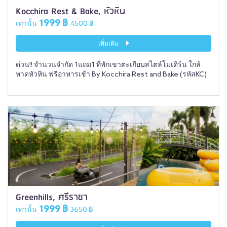
Kocchira Rest & Bake, หัวหิน
1999 ฿
เท่านั้น
4500 ฿
เพิ่มเติม
ด่วน!! จำนวนจำกัด 1แถม1 ที่พักเขาตะเกียบสไตล์โมเดิร์น ใกล้
หาดหัวหิน ฟรีอาหารเช้า By Kocchira Rest and Bake (รหัสKC)
Greenhills, ศรีราชา
1999 ฿
เท่านั้น
3650 ฿