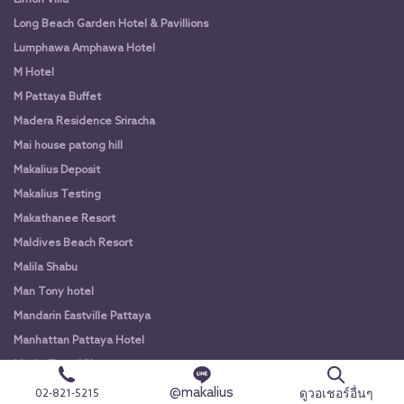
Long Beach Garden Hotel & Pavillions
Lumphawa Amphawa Hotel
M Hotel
M Pattaya Buffet
Madera Residence Sriracha
Mai house patong hill
Makalius Deposit
Makalius Testing
Makathanee Resort
Maldives Beach Resort
Malila Shabu
Man Tony hotel
Mandarin Eastville Pattaya
Manhattan Pattaya Hotel
Maple Travel Phangnga
Maple Travel HuaHin
@makalius
ดูวอเชอร์อื่นๆ
02-821-5215