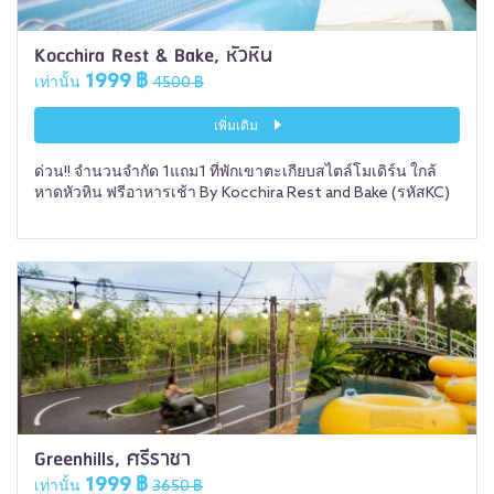
Kocchira Rest & Bake, หัวหิน
1999 ฿
เท่านั้น
4500 ฿
เพิ่มเติม
ด่วน!! จำนวนจำกัด 1แถม1 ที่พักเขาตะเกียบสไตล์โมเดิร์น ใกล้
หาดหัวหิน ฟรีอาหารเช้า By Kocchira Rest and Bake (รหัสKC)
Greenhills, ศรีราชา
1999 ฿
เท่านั้น
3650 ฿