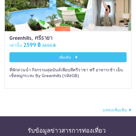
Greenhills, ศรีราชา
2599 ฿
เท่านั้น
3650 ฿
เพิ่มเติม
ที่พักสวนน้ำ กิจกรรมสุดมันส์เพียบที่ศรีราชา ฟรี อาหารเช้า เย็น
เซ็ตหมูกระทะ By Greenhills (รหัสGB)
แสดงเพิ่มเติม
รับข้อมูลข่าวสารการท่องเที่ยว