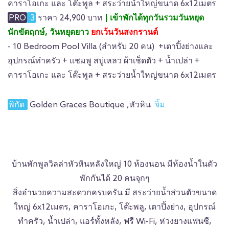
คาราโอเกะ และ โต๊ะพูล + สระว่ายน้ำใหญ่ขนาด 6x12เมตร
PRO
3
ราคา 24,900 บาท
|
เข้าพักได้ทุกวันรวมวันหยุด
นักขัตฤกษ์, วันหยุดยาว
ยกเว้นวันสงกรานต์
- 10 Bedroom Pool Villa (สำหรับ 20 คน) +เตาปิ้งย่างและ
อุปกรณ์ทำครัว + แชมพู สบู่เหลว ผ้าเช็ดตัว + น้ำเปล่า +
คาราโอเกะ และ โต๊ะพูล + สระว่ายน้ำใหญ่ขนาด 6x12เมตร
พิกัด
Golden Graces Boutique ,หัวหิน
จิ้ม
บ้านพักพูลวิลล่าหัวหินหลังใหญ่ 10 ห้องนอน มีห้องน้ำในตัว
พักกันได้ 20 คนจุกๆ
สิ่งอำนวยความสะดวกครบครัน มี สระว่ายน้ำส่วนตัวขนาด
ใหญ่ 6x12เมตร, คาราโอเกะ, โต๊ะพลู, เตาปิ้งย่าง, อุปกรณ์
ทำครัว, น้ำเปล่า, แอร์ทั้งหลัง, ฟรี Wi-Fi, ห่วงยางแฟนซี,