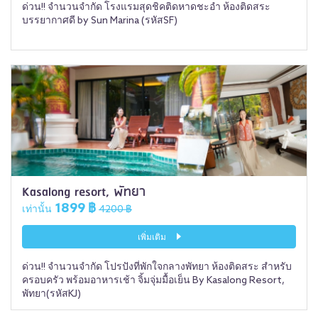
ด่วน!! จำนวนจำกัด โรงแรมสุดชิคติดหาดชะอำ ห้องติดสระ
บรรยากาศดี by Sun Marina (รหัสSF)
Kasalong resort, พัทยา
1899 ฿
เท่านั้น
4200 ฿
เพิ่มเติม
ด่วน!! จำนวนจำกัด โปรปังที่พักใจกลางพัทยา ห้องติดสระ สำหรับ
ครอบครัว พร้อมอาหารเช้า จิ้มจุ่มมื้อเย็น By Kasalong Resort,
พัทยา(รหัสKJ)