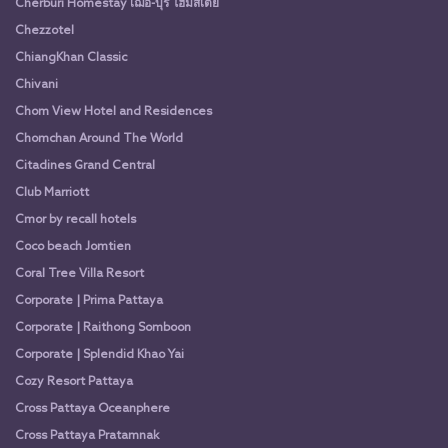
Cherburi Homestay เฌอ-บุรี โฮมสเตย์
Chezzotel
ChiangKhan Classic
Chivani
Chom View Hotel and Residences
Chomchan Around The World
Citadines Grand Central
Club Marriott
Cmor by recall hotels
Coco beach Jomtien
Coral Tree Villa Resort
Corporate | Prima Pattaya
Corporate | Raithong Somboon
Corporate | Splendid Khao Yai
Cozy Resort Pattaya
Cross Pattaya Oceanphere
Cross Pattaya Pratamnak