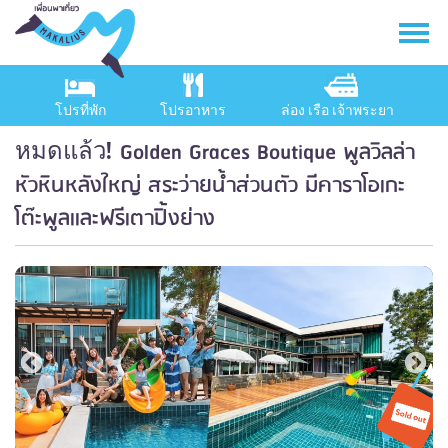
โปรที่พัก
โปรอาหาร
ล่อง เรือ เจ้าพระยา
Golden Graces Boutique พูลวิลล่า
หมดแล้ว!
หัวหินหลังใหญ่ สระว่ายน้ำส่วนตัว มีคาราโอเกะ
โต๊ะพูลเเละฟรีเตาปิ้งย่าง