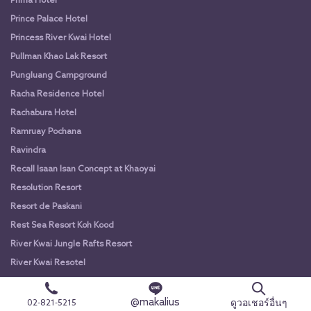
Prima Hotel
Prince Palace Hotel
Princess River Kwai Hotel
Pullman Khao Lak Resort
Pungluang Campground
Racha Residence Hotel
Rachabura Hotel
Ramruay Pochana
Ravindra
Recall Isaan Isan Concept at Khaoyai
Resolution Resort
Resort de Paskani
Rest Sea Resort Koh Kood
River Kwai Jungle Rafts Resort
River Kwai Resotel
River Kwai Village Hotel
River Star Princess
@makalius
ดูวอเชอร์อื่นๆ
02-821-5215