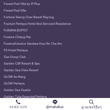
Forest Pool Villa by IP Plus
Forest Pool Villa
Fortune Saeng Chan Beach Rayong
Fourium Pattaya Hotel And Serviced Residence
FURAMA BUFFET
Furama Chiang Mai
FuramaXclusive Sandara Hua Hin Cha Am
FX Hotel Pattaya
Gao Group Club
Garden Cliff Resort & Spa
Garden Sea View Resort
GLOW Ao Nang
GLOW Pattaya
Golden Sea Huahin
Golden Tulip Essential Pattaya
Golden Tulip Pattaya Beach Resort
@makalius
ดูวอเชอร์อื่นๆ
02-821-5215