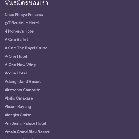
พันธมิตรของเรา
Chao Phraya Princess
@T Boutique Hotel
4 Monkeys Hotel
A One Buffet
A One The Royal Cruise
A-One Hotel
A-One New Wing
Acqua Hotel
Adang Island Resort
Airstream Campsite
Akako Omakase
Aksorn Rayong
Alangka Cruise
Am Samui Palace Hotel
Amala Grand Bleu Resort