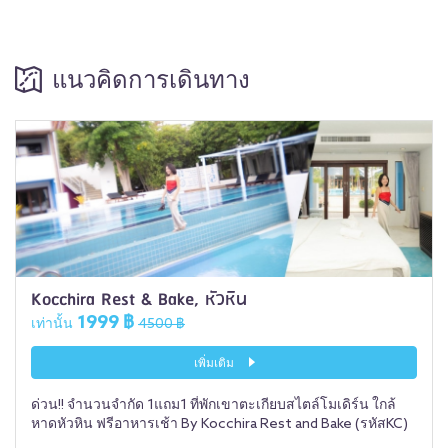
แนวคิดการเดินทาง
Kocchira Rest & Bake, หัวหิน
1999 ฿
เท่านั้น
4500 ฿
เพิ่มเติม
ด่วน!! จำนวนจำกัด 1แถม1 ที่พักเขาตะเกียบสไตล์โมเดิร์น ใกล้
หาดหัวหิน ฟรีอาหารเช้า By Kocchira Rest and Bake (รหัสKC)