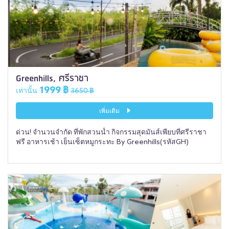
Greenhills, ศรีราชา
1999 ฿
เท่านั้น
3650 ฿
เพิ่มเติม
ด่วน! จำนวนจำกัด ที่พักสวนน้ำ กิจกรรมสุดมันส์เพียบที่ศรีราชา
ฟรี อาหารเช้า เย็นเซ็ตหมูกระทะ By Greenhills(รหัสGH)