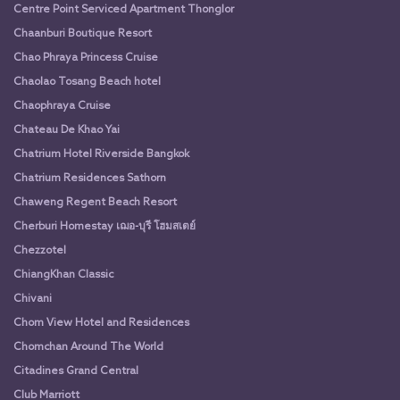
Centre Point Serviced Apartment Thonglor
Chaanburi Boutique Resort
Chao Phraya Princess Cruise
Chaolao Tosang Beach hotel
Chaophraya Cruise
Chateau De Khao Yai
Chatrium Hotel Riverside Bangkok
Chatrium Residences Sathorn
Chaweng Regent Beach Resort
Cherburi Homestay เฌอ-บุรี โฮมสเตย์
Chezzotel
ChiangKhan Classic
Chivani
Chom View Hotel and Residences
Chomchan Around The World
Citadines Grand Central
Club Marriott