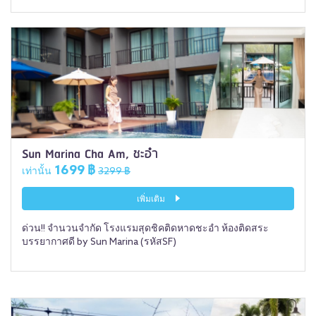
Sun Marina Cha Am, ชะอำ
1699 ฿
เท่านั้น
3299 ฿
เพิ่มเติม
ด่วน!! จำนวนจำกัด โรงแรมสุดชิคติดหาดชะอำ ห้องติดสระ
บรรยากาศดี by Sun Marina (รหัสSF)