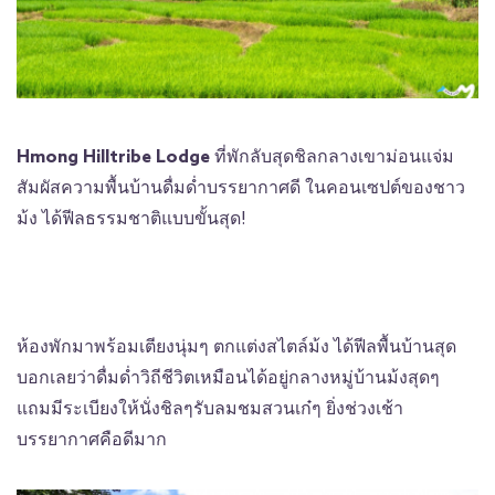
Hmong Hilltribe Lodge
ที่พักลับสุดชิลกลางเขาม่อนแจ่ม
สัมผัสความพื้นบ้านดื่มด่ำบรรยากาศดี ในคอนเซปต์ของชาว
ม้ง ได้ฟีลธรรมชาติแบบขั้นสุด!
ห้องพักมาพร้อมเตียงนุ่มๆ ตกแต่งสไตล์ม้ง ได้ฟีลพื้นบ้านสุด
บอกเลยว่าดื่มด่ำวิถีชีวิตเหมือนได้อยู่กลางหมู่บ้านม้งสุดๆ
แถมมีระเบียงให้นั่งชิลๆรับลมชมสวนเก๋ๆ ยิ่งช่วงเช้า
บรรยากาศคือดีมาก