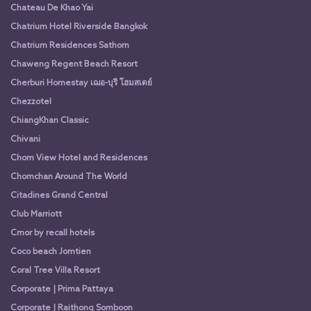
Chateau De Khao Yai
Chatrium Hotel Riverside Bangkok
Chatrium Residences Sathorn
Chaweng Regent Beach Resort
Cherburi Homestay เฌอ-บุรี โฮมสเตย์
Chezzotel
ChiangKhan Classic
Chivani
Chom View Hotel and Residences
Chomchan Around The World
Citadines Grand Central
Club Marriott
Cmor by recall hotels
Coco beach Jomtien
Coral Tree Villa Resort
Corporate | Prima Pattaya
Corporate | Raithong Somboon