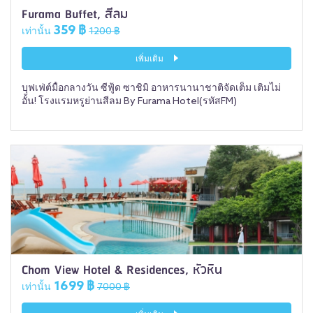
Furama Buffet, สีลม
359 ฿
เท่านั้น
1200 ฿
เพิ่มเติม
บุฟเฟ่ต์มื้อกลางวัน ซีฟู้ด ซาชิมิ อาหารนานาชาติจัดเต็ม เติมไม่
อั้น! โรงแรมหรูย่านสีลม By Furama Hotel(รหัสFM)
Chom View Hotel & Residences, หัวหิน
1699 ฿
เท่านั้น
7000 ฿