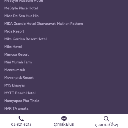
MeStyle Museum Hotel
MeStyle Place Hotel
Mida De Sea Hua Hin
MIDA Grande Hotel Dhavaravati Nakhon Pathom
Mida Resort
Mike Garden Resort Hotel
Mike Hotel
Mimosa Resort
Mini Murrah Farm
Monraumsuk
Movenpick Resort
MYS khaoyai
MYTT Beach Hotel
Namyapoo Phu Thale
NARITA amata
Natha Villa Resort Huahin
@makalius
Ndol Villas
ดูวอเชอร์อื่นๆ
02-821-5215