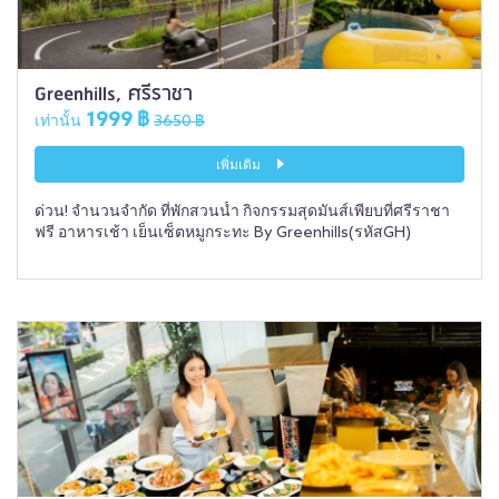
Greenhills, ศรีราชา
1999 ฿
เท่านั้น
3650 ฿
เพิ่มเติม
ด่วน! จำนวนจำกัด ที่พักสวนน้ำ กิจกรรมสุดมันส์เพียบที่ศรีราชา
ฟรี อาหารเช้า เย็นเซ็ตหมูกระทะ By Greenhills(รหัสGH)