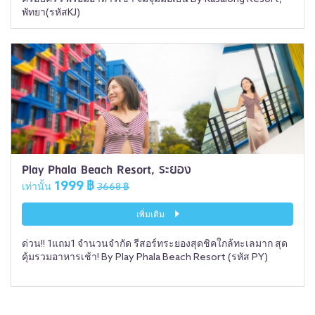
พัทยา(รหัสKJ)
Play Phala Beach Resort, ระยอง
1999 ฿
เท่านั้น
3668 ฿
เพิ่มเติม
ด่วน!! 1แถม1 จำนวนจำกัด รีสอร์ทระยองสุดชิคใกล้ทะเลมาก สุด
คุ้มรวมอาหารเช้า! By Play Phala Beach Resort (รหัส PY)