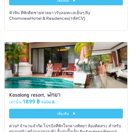
เพิ่มเติม
หัวหิน ที่พักติดชายหาดยาวรับลมทะเลเย็นๆ By
ChomviewHotel & Residences(รหัสCV)
Kasalong resort, พัทยา
1899 ฿
เท่านั้น
4200 ฿
เพิ่มเติม
ด่วน!! จำนวนจำกัด โปรปังที่พักใจกลางพัทยา ห้องติดสระ สำหรับ
ครอบครัว พร้อมอาหารเช้า จิ้มจุ่มมื้อเย็น By Kasalong Resort,