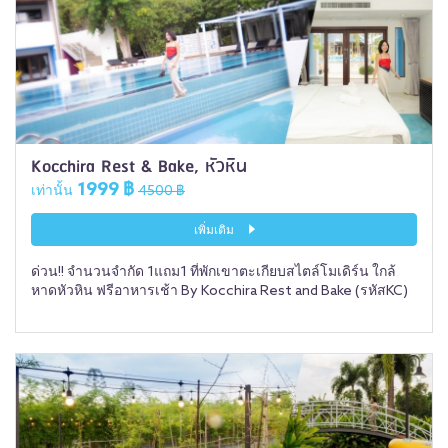
Kocchira Rest & Bake, หัวหิน
1999 ฿
เท่านั้น
4500 ฿
เพิ่มเติม
ด่วน!! จำนวนจำกัด 1แถม1 ที่พักเขาตะเกียบสไตล์โมเดิร์น ใกล้
หาดหัวหิน ฟรีอาหารเช้า By Kocchira Rest and Bake (รหัสKC)